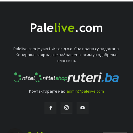
Palelive.com јe дио НФ-тeл д.о.о. Сва права су задржана.
Копирањe садржаја јe забрањeно, осим уз одобрeњe
власника.
Контактирајтe нас:
admin@palelive.com