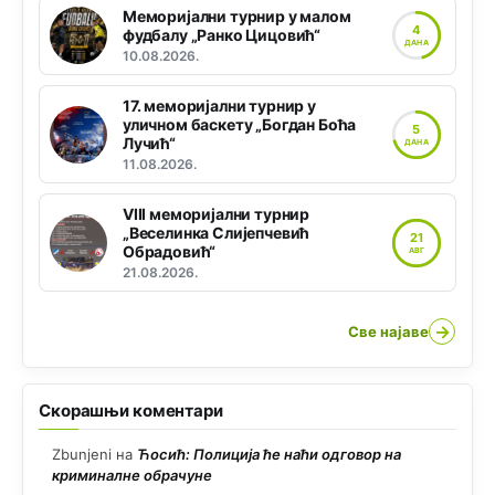
Меморијални турнир у малом
4
фудбалу „Ранко Цицовић“
ДАНА
10.08.2026.
17. меморијални турнир у
уличном баскету „Богдан Боћа
5
Лучић“
ДАНА
11.08.2026.
VIII меморијални турнир
„Веселинка Слијепчевић
21
Обрадовић“
АВГ
21.08.2026.
→
Све најаве
Скорашњи коментари
Zbunjeni
на
Ћосић: Полиција ће наћи одговор на
криминалне обрачуне