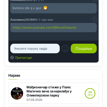
Kuniocu ide q u guz...
Анонимно2808843
6 пре мин.
https://www.youtube.com/@KioskChannel
Прилагоди
Најаве
Мађионичар стиже у Пале:
Магично вече за најмлађе у
24
Олимпијском парку
САТИ
07.08.2026.