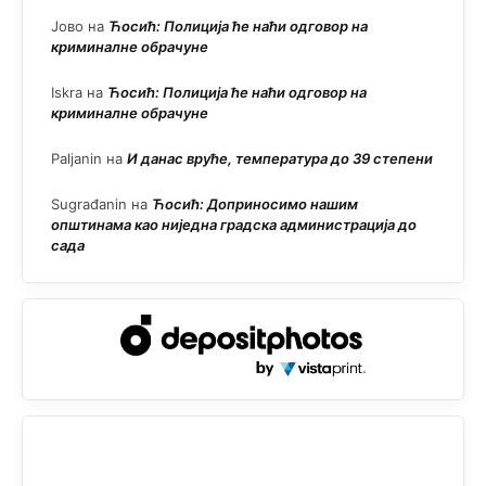
Јово
на
Ћосић: Полиција ће наћи одговор на
криминалне обрачуне
Iskra
на
Ћосић: Полиција ће наћи одговор на
криминалне обрачуне
Paljanin
на
И данас вруће, температура до 39 степени
Sugrađanin
на
Ћосић: Доприносимо нашим
општинама као ниједна градска администрација до
сада