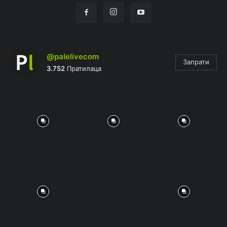
@palelivecom
Запрати
3.752
Пратилаца