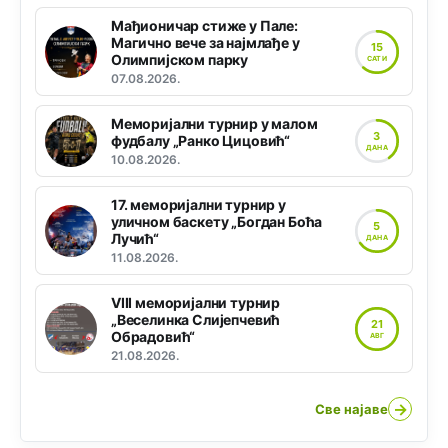
Мађионичар стиже у Пале:
Магично вече за најмлађе у
15
Олимпијском парку
САТИ
07.08.2026.
Меморијални турнир у малом
3
фудбалу „Ранко Цицовић“
ДАНА
10.08.2026.
17. меморијални турнир у
уличном баскету „Богдан Боћа
5
Лучић“
ДАНА
11.08.2026.
VIII меморијални турнир
„Веселинка Слијепчевић
21
Обрадовић“
АВГ
21.08.2026.
→
Све најаве