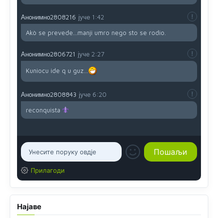
Анонимно2808216
јуче
1:42
Akò se prevede...manji umro nego sto se rodio.
Анонимно2806721
јуче
2:27
Kuniocu ide q u guz...
Анонимно2808843
јуче
6:20
reconquista
Прилагоди
Најаве