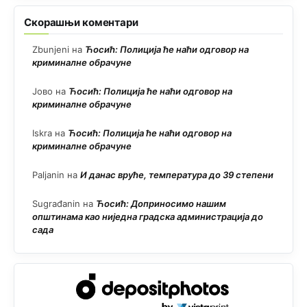
Скорашњи коментари
Zbunjeni
на
Ћосић: Полиција ће наћи одговор на
криминалне обрачуне
Јово
на
Ћосић: Полиција ће наћи одговор на
криминалне обрачуне
Iskra
на
Ћосић: Полиција ће наћи одговор на
криминалне обрачуне
Paljanin
на
И данас вруће, температура до 39 степени
Sugrađanin
на
Ћосић: Доприносимо нашим
општинама као ниједна градска администрација до
сада