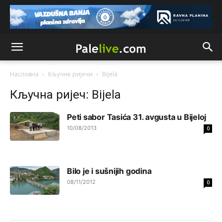
накотило се
Анонимно2807447
јуче
10:24
Техеран и нинџе по Палама
Насловна
Кључне ријечи
Bijela
Анонимно2806721
јуче
11:21
Kosovo je država a manji BH entitet pokrajina.Što se tiče
Кључна ријеч: Bijela
arapa po Palama i Jahorini,ostavljaju vam pare a vi se
smeškate .Da ne bi možda da vam šalju poštom a da ne
dolaze? Kurko
Peti sabor Tasića 31. avgusta u Bijeloj
10/08/2013
0
Анонимно2807791
јуче
11:39
БиХ није гласала да је тзв.Косово држава. Лупаш ко к у
р а ц по самару луди турко.
Bilo je i sušnijih godina
Анонимно2807895
јуче
12:16
08/11/2012
0
Dobro zboris 791,ovaj721 dok nije bilo interneta,samo
mu je porodica znala da je glup!