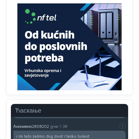
Анонимно2807895
јуче
12:18
Drzi pod kontrolom tri stvari jezik,karakter i
ponasanje...Uzivotu brani tri stvari:cast,prijatelja i
slabije.Iz
zivota iskljuci tri stvari uvredu,neznanje i
zavist.Sve
dok si ziv gaji tri stvari dobrotu,pamet i
prijateljstvo!!
Анонимно2806721
јуче
12:39
791 BiH nije priznala Kosovo kao nezavisnu državu jer
genocidna tvorevina pravi smetnju a recimo Srbija je
davno
priznala.Na
svakom proizvodu iz Srbije stoji -
uvoznik za Kosovo
Анонимно2806721
јуче
12:45
Sve i da se nekim čudom vojska Srbije "vrati" na
Kosovo-kome će se vratiti? Gdje je dobrodošla i koga
da brani? A imamo vojsku Kosova kojoj želimo svako
Ћаскање
dobro i da se što bolje opreme
Анонимно2808202
јуче
1:38
i mi tebi želimo dug život i tešku bolest