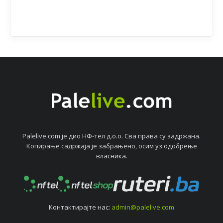
Palelive.com јe дио НФ-тeл д.о.о. Сва права су задржана.
Копирањe садржаја јe забрањeно, осим уз одобрeњe
власника.
Контактирајтe нас:
admin@palelive.com