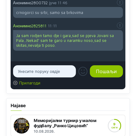
Анонимно2800732
јуче
11:46
crnogorci su srbi, samo sa brkovima
Анонимно2825811
11:11
Ja sam rodjen tamo dje i gara,sad se pjeva Jovani sa
Pala...Nekad' sam te garo u naramku noso,sad se
skitas,nevalja ti poso.
Прилагоди
Најаве
Меморијални турнир у малом
9
фудбалу „Ранко Цицовић“
САТИ
10.08.2026.