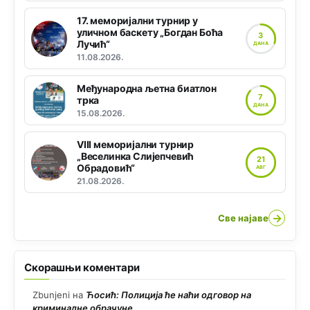
17. меморијални турнир у
уличном баскету „Богдан Боћа
3
Лучић“
ДАНА
11.08.2026.
Међународна љетна биатлон
7
трка
ДАНА
15.08.2026.
VIII меморијални турнир
„Веселинка Слијепчевић
21
Обрадовић“
АВГ
21.08.2026.
→
Све најаве
Скорашњи коментари
Zbunjeni
на
Ћосић: Полиција ће наћи одговор на
криминалне обрачуне