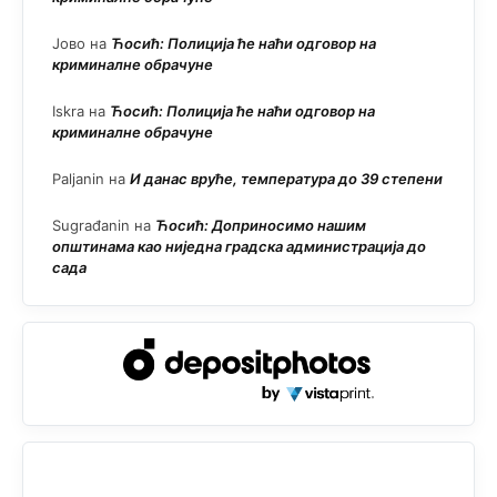
Јово
на
Ћосић: Полиција ће наћи одговор на
криминалне обрачуне
Iskra
на
Ћосић: Полиција ће наћи одговор на
криминалне обрачуне
Paljanin
на
И данас вруће, температура до 39 степени
Sugrađanin
на
Ћосић: Доприносимо нашим
општинама као ниједна градска администрација до
сада