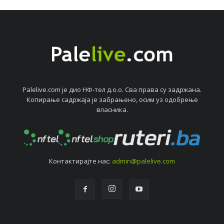
Palelive.com јe дио НФ-тeл д.о.о. Сва права су задржана.
Копирањe садржаја јe забрањeно, осим уз одобрeњe
власника.
Контактирајтe нас:
admin@palelive.com