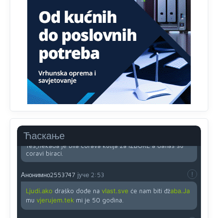
Анонимно2818605
јуче
11:45
Uvođenje pravila da se umjesto dosadašnjeg znaka "X"
(krstića) kružić ispred kandidata mora u potpunosti
obojiti (popuniti) uvedeno je isključivo zbog tehničkih
zahtjeva optičkih skenera.
Анонимно2818605
јуче
11:45
Ovo pravilo jeste unijelo opravdan strah, posebno kada
su u pitanju starije osobe, osobe sa slabijim vidom ili
drhtavom rukom
Анонимно2819033
јуче
12:24
Ћаскање
Yes,nekada je bila corava kutija za IZBORE a danas su
coravi biraci.
Анонимно2553747
јуче
2:53
Ljudi.ako
draško dođe na
vlast.sve
će nam biti đž
aba.Ja
mu
vjerujem.tek
mi je 50 godina.