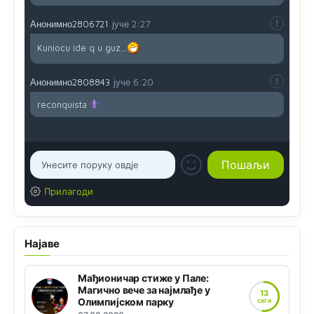
Анонимно2806721
јуче
2:27
Kuniocu ide q u guz...
Анонимно2808843
јуче
6:20
reconquista
Прилагоди
Најаве
Мађионичар стиже у Пале:
Магично вече за најмлађе у
13
Олимпијском парку
САТИ