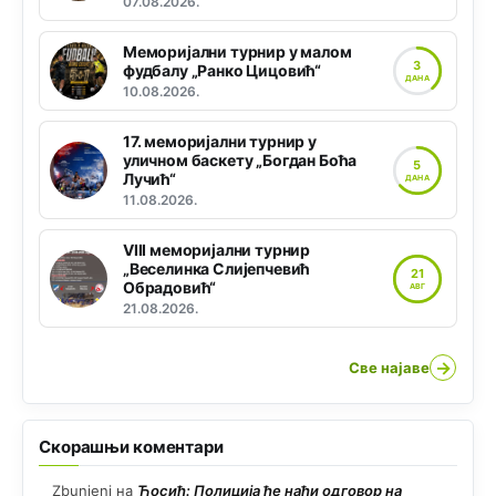
07.08.2026.
Меморијални турнир у малом
3
фудбалу „Ранко Цицовић“
ДАНА
10.08.2026.
17. меморијални турнир у
уличном баскету „Богдан Боћа
5
Лучић“
ДАНА
11.08.2026.
VIII меморијални турнир
„Веселинка Слијепчевић
21
Обрадовић“
АВГ
21.08.2026.
→
Све најаве
Скорашњи коментари
Zbunjeni
на
Ћосић: Полиција ће наћи одговор на