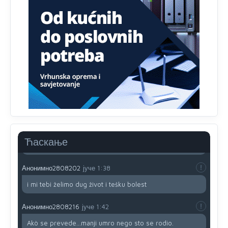
zavist.Sve
dok si ziv gaji tri stvari dobrotu,pamet i
prijateljstvo!!
Анонимно2806721
јуче
12:39
791 BiH nije priznala Kosovo kao nezavisnu državu jer
genocidna tvorevina pravi smetnju a recimo Srbija je
davno
priznala.Na
svakom proizvodu iz Srbije stoji -
uvoznik za Kosovo
Анонимно2806721
јуче
12:45
Sve i da se nekim čudom vojska Srbije "vrati" na
Kosovo-kome će se vratiti? Gdje je dobrodošla i koga
da brani? A imamo vojsku Kosova kojoj želimo svako
Ћаскање
dobro i da se što bolje opreme
Анонимно2808202
јуче
1:38
i mi tebi želimo dug život i tešku bolest
Анонимно2808216
јуче
1:42
Akò se prevede...manji umro nego sto se rodio.