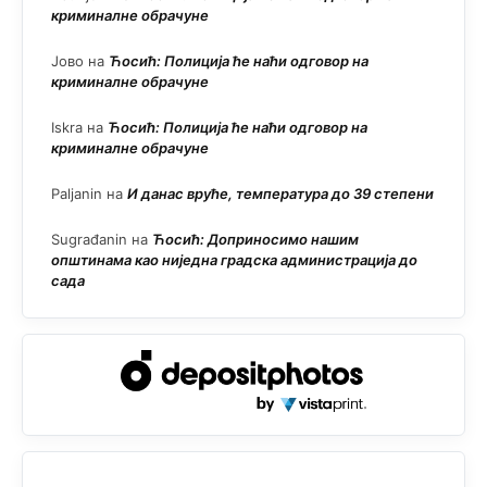
криминалне обрачуне
Јово
на
Ћосић: Полиција ће наћи одговор на
криминалне обрачуне
Iskra
на
Ћосић: Полиција ће наћи одговор на
криминалне обрачуне
Paljanin
на
И данас вруће, температура до 39 степени
Sugrađanin
на
Ћосић: Доприносимо нашим
општинама као ниједна градска администрација до
сада