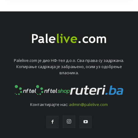
Palelive.com јe дио НФ-тeл д.о.о. Сва права су задржана.
Копирањe садржаја јe забрањeно, осим уз одобрeњe
власника.
Контактирајтe нас:
admin@palelive.com