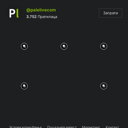
@palelivecom
Запрати
3.752
Пратилаца
Услови коришћења
Пошаљите вијест
Маркетинг
Контакт