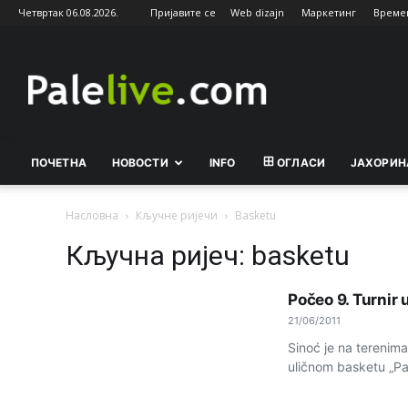
Четвртак 06.08.2026.
Пријавите се
Web dizajn
Маркетинг
Време
Palelive.com
ПОЧЕТНА
НОВОСТИ
INFO
ОГЛАСИ
ЈАХОРИН
Насловна
Кључне ријечи
Basketu
Кључна ријеч: basketu
Počeo 9. Turnir 
21/06/2011
Sinoć je na terenima
uličnom basketu „Pale