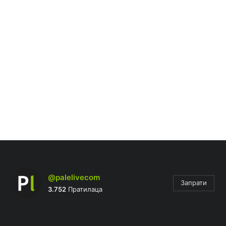
@palelivecom
Запрати
3.752
Пратилаца