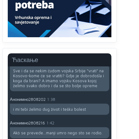
i
zavist.Sve
dok si ziv gaji tri stvari
dobrotu,pamet i prijateljstvo!!
Анонимно2806721
12:39
791 BiH nije priznala Kosovo kao nezavisnu
državu jer genocidna tvorevina pravi smetnju a
recimo Srbija je davno
priznala.Na
svakom
proizvodu iz Srbije stoji -uvoznik za Kosovo
Ћаскање
Анонимно2806721
12:45
Sve i da se nekim čudom vojska Srbije "vrati" na
Kosovo-kome će se vratiti? Gdje je dobrodošla i
koga da brani? A imamo vojsku Kosova kojoj
želimo svako dobro i da se što bolje opreme
Анонимно2808202
1:38
i mi tebi želimo dug život i tešku bolest
Анонимно2808216
1:42
Akò se prevede...manji umro nego sto se rodio.