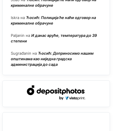
криминалне обрачуне
Iskra
на
Ћосић: Полиција ће наћи одговор на
криминалне обрачуне
Paljanin
на
И данас вруће, температура до 39
степени
Sugrađanin
на
Ћосић: Доприносимо нашим
општинама као ниједна градска
администрација до сада