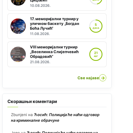
Цицовић“
10.08.2026.
17. меморијални турнир у
уличном баскету „Богдан
5
Боћа Лучић“
ДАНА
11.08.2026.
VIII меморијални турнир
„Веселинка Слијепчевић
21
Обрадовић“
АВГ
21.08.2026.
→
Све најаве
Скорашњи коментари
Zbunjeni
на
Ћосић: Полиција ће наћи одговор
на криминалне обрачуне
Јово
на
Ћосић: Полиција ће наћи одговор на