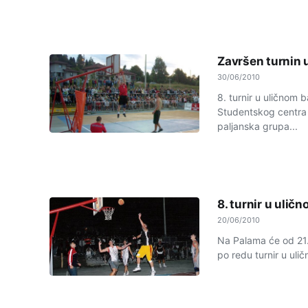
Završen turnin 
30/06/2010
8. turnir u uličnom
Studentskog centra K
paljanska grupa...
8. turnir u ulič
20/06/2010
Na Palama će od 21.
po redu turnir u ulič