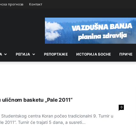
нска прогноза
Контакт
А
РEГИЈА
РEПОРТАЖE
ИСТОРИЈА БОСНЕ
ПРИЧЕ
u uličnom basketu „Pale 2011“
0
 Studentskog centra Koran počeo tradicionalni 9. Turnir u
 2011“. Turnir će trajati 5 dana, a susreti...