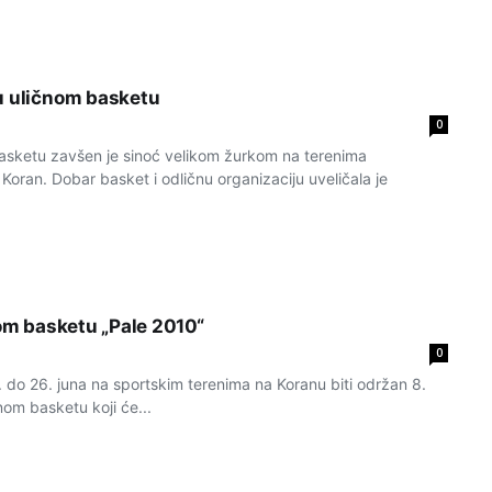
u uličnom basketu
0
 basketu zavšen je sinoć velikom žurkom na terenima
oran. Dobar basket i odličnu organizaciju uveličala je
nom basketu „Pale 2010“
0
 do 26. juna na sportskim terenima na Koranu biti održan 8.
nom basketu koji će...