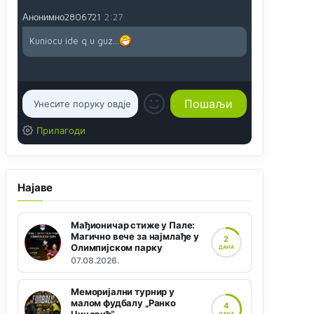
Анонимно2806721
2:27
Kuniocu ide q u guz...
Прилагоди
Најаве
Мађионичар стиже у Пале:
Магично вече за најмлађе у
2
Олимпијском парку
ДАНА
07.08.2026.
Меморијални турнир у
малом фудбалу „Ранко
4
ДАНА