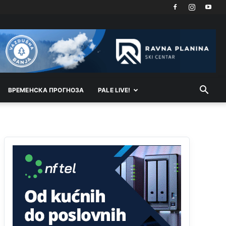
Техеран и нинџе по Палама
Анонимно2806721
11:21
Kosovo je država a manji BH entitet pokrajina.Što
se tiče arapa po Palama i Jahorini,ostavljaju vam
pare a vi se smeškate .Da ne bi možda da vam
šalju poštom a da ne dolaze? Kurko
ВРEМEНСКА ПРОГНОЗА
PALE LIVE!
Анонимно2807791
11:39
БиХ није гласала да је тзв.Косово држава.
Лупаш ко к у р а ц по самару луди турко.
Анонимно2807895
12:16
Dobro zboris 791,ovaj721 dok nije bilo
interneta,samo mu je porodica znala da je glup!
Анонимно2807895
12:18
Drzi pod kontrolom tri stvari jezik,karakter i
ponasanje...Uzivotu brani tri stvari:cast,prijatelja i
slabije.Iz
zivota iskljuci tri stvari uvredu,neznanje