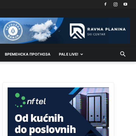
Kosovo je država a manji BH entitet pokrajina.Što
se tiče arapa po Palama i Jahorini,ostavljaju vam
pare a vi se smeškate .Da ne bi možda da vam
šalju poštom a da ne dolaze? Kurko
Анонимно2807791
јуче
11:39
БиХ није гласала да је тзв.Косово држава.
Лупаш ко к у р а ц по самару луди турко.
ВРEМEНСКА ПРОГНОЗА
PALE LIVE!
Анонимно2807895
јуче
12:16
Dobro zboris 791,ovaj721 dok nije bilo
interneta,samo mu je porodica znala da je glup!
Анонимно2807895
јуче
12:18
Drzi pod kontrolom tri stvari jezik,karakter i
ponasanje...Uzivotu brani tri stvari:cast,prijatelja i
slabije.Iz
zivota iskljuci tri stvari uvredu,neznanje
i
zavist.Sve
dok si ziv gaji tri stvari
dobrotu,pamet i prijateljstvo!!
Анонимно2806721
јуче
12:39