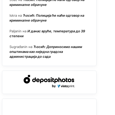
криминалне обрачуне
Iskra
на
Ћосић: Полиција ће наћи одговор на
криминалне обрачуне
Paljanin
на
И данас вруће, температура до 39
степени
Sugrađanin
на
Ћосић: Доприносимо нашим
општинама као ниједна градска
администрација до сада