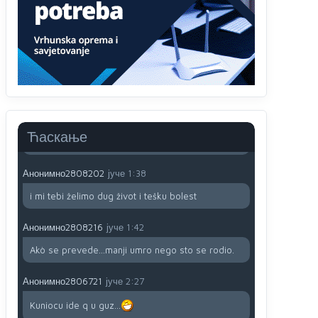
791 BiH nije priznala Kosovo kao nezavisnu
državu jer genocidna tvorevina pravi smetnju a
recimo Srbija je davno
priznala.Na
svakom
proizvodu iz Srbije stoji -uvoznik za Kosovo
Анонимно2806721
јуче
12:45
Sve i da se nekim čudom vojska Srbije "vrati" na
Kosovo-kome će se vratiti? Gdje je dobrodošla i
koga da brani? A imamo vojsku Kosova kojoj
Ћаскање
želimo svako dobro i da se što bolje opreme
Анонимно2808202
јуче
1:38
i mi tebi želimo dug život i tešku bolest
Анонимно2808216
јуче
1:42
Akò se prevede...manji umro nego sto se rodio.
Анонимно2806721
јуче
2:27
Kuniocu ide q u guz...