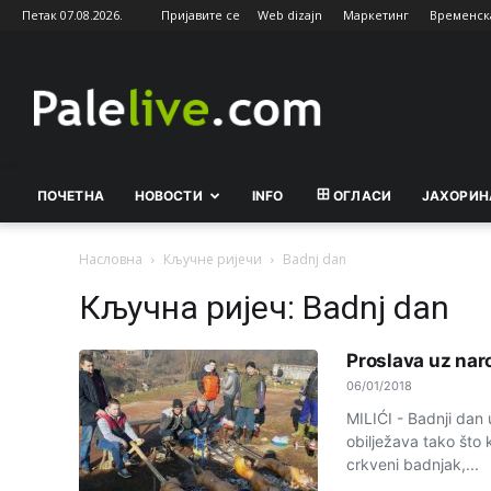
Петак 07.08.2026.
Пријавите се
Web dizajn
Маркетинг
Временск
Palelive.com
ПОЧЕТНА
НОВОСТИ
INFO
ОГЛАСИ
ЈАХОРИН
Насловна
Кључне ријечи
Badnj dan
Кључна ријеч: Badnj dan
Proslava uz nar
06/01/2018
MILIĆI - Badnji dan
obilježava tako što
crkveni badnjak,...