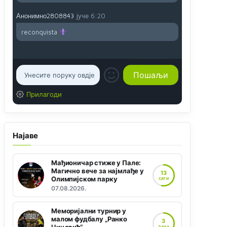
Анонимно2808843
јуче
6:20
reconquista
Прилагоди
Најаве
Мађионичар стиже у Пале:
Магично вече за најмлађе у
13
Олимпијском парку
САТИ
07.08.2026.
Меморијални турнир у
малом фудбалу „Ранко
3
ДАНА