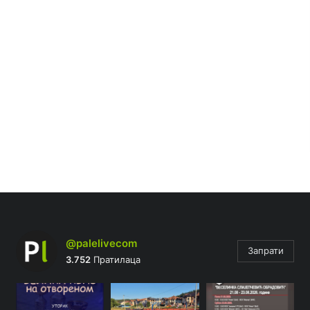
@palelivecom
Запрати
3.752
Пратилаца