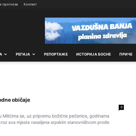
а прогноза
Контакт
А
РEГИЈА
РEПОРТАЖE
ИСТОРИЈА БОСНЕ
ПРИЧЕ
odne običaje
0
 u Milićima se, uz pripremu božićne pečenice, godinama
 kroz sva mjesta naseljena srpskim stanovništvom prođe