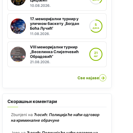
Цицовић“
10.08.2026.
17. меморијални турнир у
уличном баскету „Богдан
5
Боћа Лучић“
ДАНА
11.08.2026.
VIII меморијални турнир
„Веселинка Слијепчевић
21
Обрадовић“
АВГ
21.08.2026.
→
Све најаве
Скорашњи коментари
Zbunjeni
на
Ћосић: Полиција ће наћи одговор
на криминалне обрачуне
Јово
на
Ћосић: Полиција ће наћи одговор на