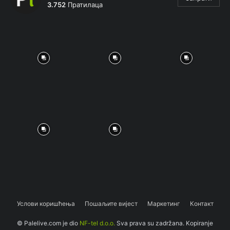
3.752
Пратилаца
Услови коришћења
Пошаљите вијест
Маркетинг
Контакт
© Palelive.com je dio
NF-tel d.o.o.
Sva prava su zadržana. Kopiranje