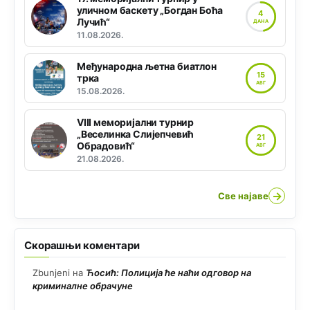
уличном баскету „Богдан Боћа
4
Лучић“
ДАНА
11.08.2026.
Међународна љетна биатлон
15
трка
АВГ
15.08.2026.
VIII меморијални турнир
„Веселинка Слијепчевић
21
Обрадовић“
АВГ
21.08.2026.
→
Све најаве
Скорашњи коментари
Zbunjeni
на
Ћосић: Полиција ће наћи одговор на
криминалне обрачуне