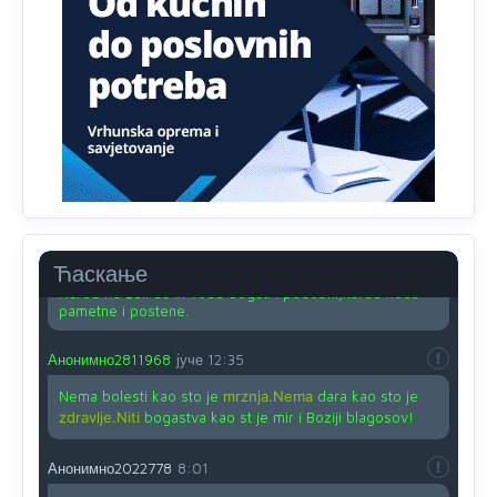
Nije u svijetu problem,nahraniti siromasnd,kako nahraniti
bogate!?
Анонимно2810587
јуче
11:26
Pozdrav,evo hvata me meze.
Анонимно2811968
јуче
11:38
Sta bi rekao
prof.Momcil
o Gigovic?Tako je lepi moj!
Анонимно2811968
јуче
12:34
Ћаскање
Narod ne zeli da ih vode bogati i podobni,narod hoce
pametne i postene.
Анонимно2811968
јуче
12:35
Nema bolesti kao sto je
mrznja.Nema
dara kao sto je
zdravlje.Niti
bogastva kao st je mir i Boziji blagosov!
Анонимно2022778
8:01