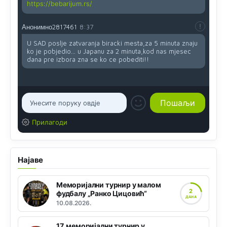
https://bebarijum.rs/
Анонимно2817461
8:37
U SAD poslje zatvaranja biracki mesta,za 5 minuta znaju
ko je pobjedio... u Japanu za 2 minuta,kod nas mjesec
dana pre izbora zna se ko ce pobediti!!
Прилагоди
Најаве
Меморијални турнир у малом
2
фудбалу „Ранко Цицовић“
ДАНА
10.08.2026.
17. меморијални турнир у