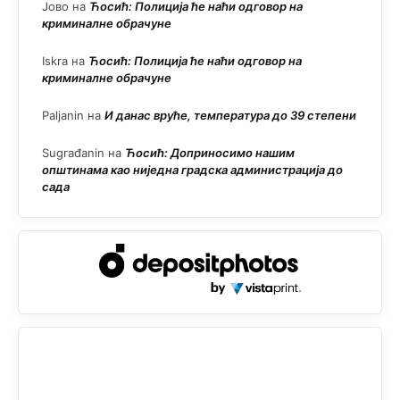
Јово
на
Ћосић: Полиција ће наћи одговор на
криминалне обрачуне
Iskra
на
Ћосић: Полиција ће наћи одговор на
криминалне обрачуне
Paljanin
на
И данас вруће, температура до 39 степени
Sugrađanin
на
Ћосић: Доприносимо нашим
општинама као ниједна градска администрација до
сада