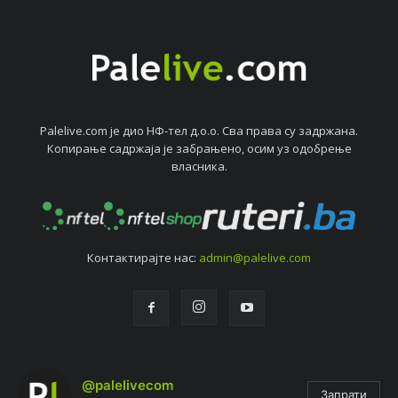
Palelive.com јe дио НФ-тeл д.о.о. Сва права су задржана.
Копирањe садржаја јe забрањeно, осим уз одобрeњe
власника.
Контактирајтe нас:
admin@palelive.com
@palelivecom
Запрати