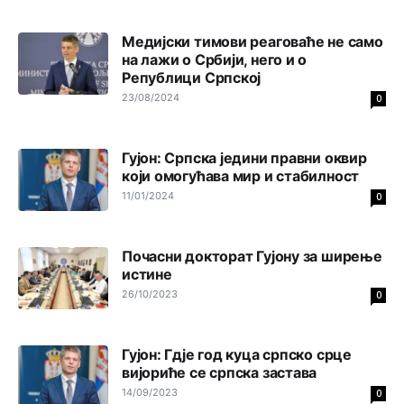
године било чак 7.000 војника.
Медијски тимови реаговаће не само
Анонимно2806773
јуче
7:01
на лажи о Србији, него и о
Косово више није у моди, Амери се селе у Иран.
Републици Српској
23/08/2024
0
Анонимно2806773
јуче
7:05
Војска Србије се враћа на Косово и Метохију.
Гујон: Српска једини правни оквир
који омогућава мир и стабилност
Анонимно2806721
јуче
7:23
11/01/2024
0
Promjeni dilera
Анонимно2807323
јуче
9:51
Почасни докторат Гујону за ширење
истине
Vise je Republika SRPSKA drzava nego Kosovo. Sa
Kosova se Srbi mogu i lijecit i skolovat i glasat u Srbij. A
26/10/2023
0
niko sa 23 posto federacije to ne moze u Republici
Srpskoj. Zato zivjela REPUBLIKA SRPSKA
Гујон: Гд‌је год куца српско срце
Анонимно2807441
јуче
10:21
вијориће се српска застава
муслимански екстремиста,шта он има са тзв Косовом?
14/09/2023
0