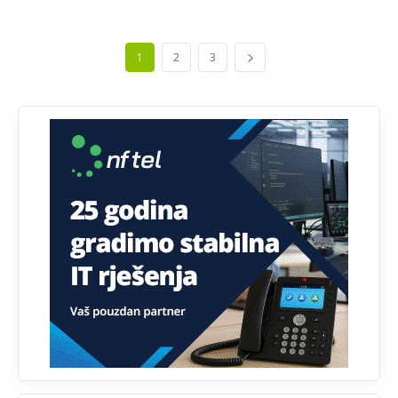
Анонимно2807895
јуче
12:16
1
2
3
Dobro zboris 791,ovaj721 dok nije bilo interneta,samo
mu je porodica znala da je glup!
Анонимно2807895
јуче
12:18
Drzi pod kontrolom tri stvari jezik,karakter i
ponasanje...Uzivotu brani tri stvari:cast,prijatelja i
slabije.Iz
zivota iskljuci tri stvari uvredu,neznanje i
zavist.Sve
dok si ziv gaji tri stvari dobrotu,pamet i
prijateljstvo!!
Анонимно2806721
јуче
12:39
791 BiH nije priznala Kosovo kao nezavisnu državu jer
genocidna tvorevina pravi smetnju a recimo Srbija je
davno
priznala.Na
svakom proizvodu iz Srbije stoji -
uvoznik za Kosovo
Анонимно2806721
јуче
12:45
Sve i da se nekim čudom vojska Srbije "vrati" na