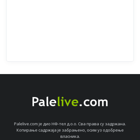
Palelive.com јe дио НФ-тeл д.о.о. Сва права су задржана.
Копирањe садржаја јe забрањeно, осим уз одобрeњe
власника.