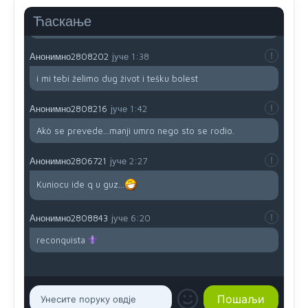
Kosovo-kome će se vratiti? Gdje je dobrodošla i koga
da brani? A imamo vojsku Kosova kojoj želimo svako
Ћаскање
dobro i da se što bolje opreme
Анонимно2808202
јуче
1:38
i mi tebi želimo dug život i tešku bolest
Анонимно2808216
јуче
1:42
Akò se prevede...manji umro nego sto se rodio.
Анонимно2806721
јуче
2:27
Kuniocu ide q u guz...
Анонимно2808843
јуче
6:20
reconquista