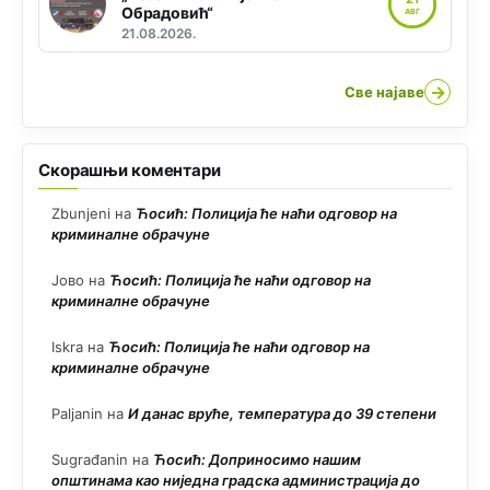
Обрадовић“
АВГ
21.08.2026.
→
Све најаве
Скорашњи коментари
Zbunjeni
на
Ћосић: Полиција ће наћи одговор на
криминалне обрачуне
Јово
на
Ћосић: Полиција ће наћи одговор на
криминалне обрачуне
Iskra
на
Ћосић: Полиција ће наћи одговор на
криминалне обрачуне
Paljanin
на
И данас вруће, температура до 39 степени
Sugrađanin
на
Ћосић: Доприносимо нашим
општинама као ниједна градска администрација до