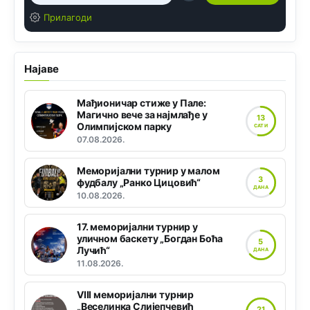
Прилагоди
Најаве
Мађионичар стиже у Пале:
Магично вече за најмлађе у
13
Олимпијском парку
САТИ
07.08.2026.
Меморијални турнир у малом
3
фудбалу „Ранко Цицовић“
ДАНА
10.08.2026.
17. меморијални турнир у
уличном баскету „Богдан Боћа
5
Лучић“
ДАНА
11.08.2026.
VIII меморијални турнир
„Веселинка Слијепчевић
21