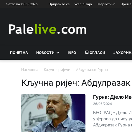
Четвртак 06.08.2026.
Пријавите се
Web dizajn
Маркетинг
Време
Palelive.com
ПОЧЕТНА
НОВОСТИ
INFO
ОГЛАСИ
ЈАХОРИН
Насловна
Кључне ријечи
Абдулразак Гурна
Кључна ријеч: Абдулразак
Гурна: Дјело И
26/06/2024
БЕОГРАД - Д‌јело 
увјерава да нису у
Абдулразак Гурна к