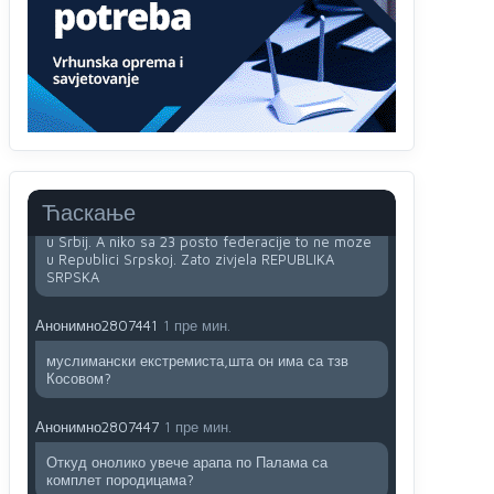
Анонимно2806773
7:05
Војска Србије се враћа на Косово и Метохију.
Анонимно2806721
7:23
Promjeni dilera
Анонимно2807323
31 пре мин.
Vise je Republika SRPSKA drzava nego Kosovo.
Ћаскање
Sa Kosova se Srbi mogu i lijecit i skolovat i glasat
u Srbij. A niko sa 23 posto federacije to ne moze
u Republici Srpskoj. Zato zivjela REPUBLIKA
SRPSKA
Анонимно2807441
1 пре мин.
муслимански екстремиста,шта он има са тзв
Косовом?
Анонимно2807447
1 пре мин.
Откуд онолико увече арапа по Палама са
комплет породицама?