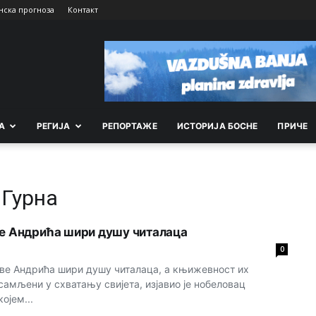
нска прогноза
Контакт
А
РEГИЈА
РEПОРТАЖE
ИСТОРИЈА БОСНЕ
ПРИЧЕ
 Гурна
ве Андрића шири душу читалаца
0
Иве Андрића шири душу читалаца, а књижевност их
самљени у схватању свијета, изјавио је нобеловац
ојем...