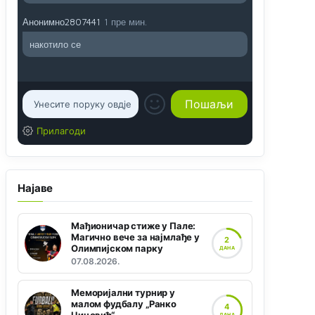
Анонимно2807441
1 пре мин.
накотило се
Прилагоди
Најаве
Мађионичар стиже у Пале:
Магично вече за најмлађе у
2
Олимпијском парку
ДАНА
07.08.2026.
Меморијални турнир у
малом фудбалу „Ранко
4
ДАНА