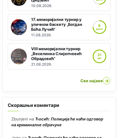
Цицовић“
10.08.2026.
17. меморијални турнир у
уличном баскету „Богдан
6
Боћа Лучић“
ДАНА
11.08.2026.
VIII меморијални турнир
„Веселинка Слијепчевић
21
Обрадовић“
АВГ
21.08.2026.
→
Све најаве
Скорашњи коментари
Zbunjeni
на
Ћосић: Полиција ће наћи одговор
на криминалне обрачуне
Јово
на
Ћосић: Полиција ће наћи одговор на