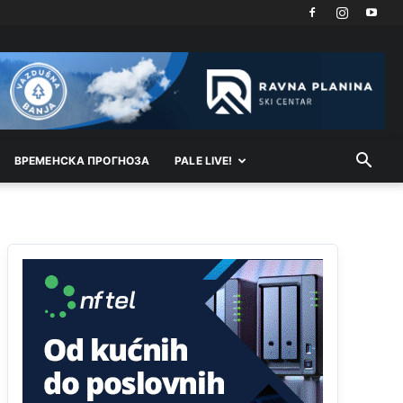
nije mujo turcin, mujo ue bendasr
Анонимно2806721
6:37
Možete sebi umisliti da je i Kosovo dio Srbije al
nije...probajte ući bez
pasosa.Tako
i
rs.Umisli
li
ste da ste nebeski narod
ВРEМEНСКА ПРОГНОЗА
PALE LIVE!
Анонимно2806773
6:56
АМЕРИКАНЦИ ДО КРАЈА ГОДИНЕ ОДЛАЗЕ СА
КОСОВА
Анонимно2806773
6:59
Затвара се и база Бондстил, у којој је лета 1999.
године било чак 7.000 војника.
Анонимно2806773
7:01
Косово више није у моди, Амери се селе у Иран.