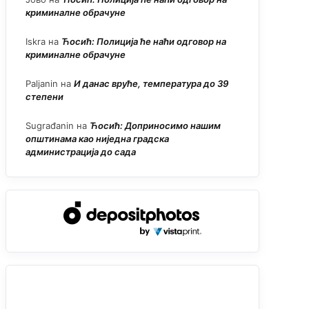
криминалне обрачуне
Iskra
на
Ћосић: Полиција ће наћи одговор на
криминалне обрачуне
Paljanin
на
И данас вруће, температура до 39
степени
Sugrađanin
на
Ћосић: Доприносимо нашим
општинама као ниједна градска
администрација до сада