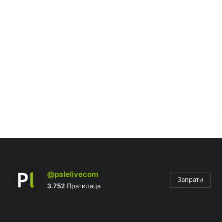
@palelivecom
Запрати
3.752
Пратилаца