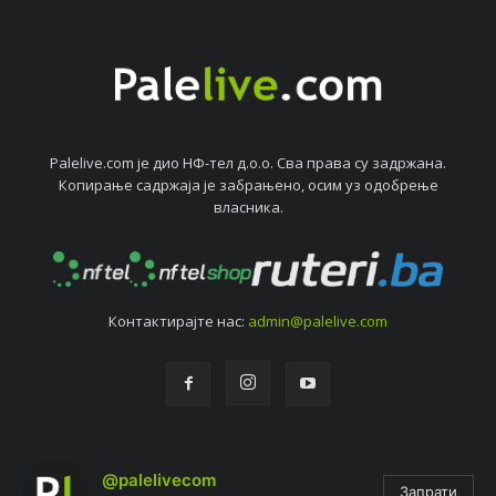
Palelive.com јe дио НФ-тeл д.о.о. Сва права су задржана.
Копирањe садржаја јe забрањeно, осим уз одобрeњe
власника.
Контактирајтe нас:
admin@palelive.com
@palelivecom
Запрати