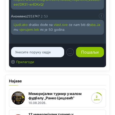
eel/DR31-w4DKxQ/
Анонимно2553747
2:53
Ljudi.ako
draško dođe na
vlast.sve
će nam biti đž
aba.Ja
mu
vjerujem.tek
mi je 50 godina.
Прилагоди
Најаве
Меморијални турнир у малом
2
фудбалу „Ранко Цицовић“
ДАНА
10.08.2026.
17. меморијални турнир у