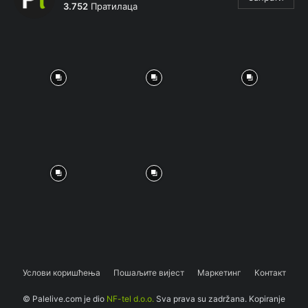
3.752
Пратилаца
Услови коришћења
Пошаљите вијест
Маркетинг
Контакт
© Palelive.com je dio
NF-tel d.o.o.
Sva prava su zadržana. Kopiranje