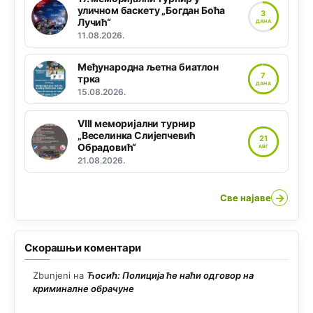
уличном баскету „Богдан Боћа
3
Лучић“
ДАНА
11.08.2026.
Међународна љетна биатлон
7
трка
ДАНА
15.08.2026.
VIII меморијални турнир
„Веселинка Слијепчевић
21
Обрадовић“
АВГ
21.08.2026.
→
Све најаве
Скорашњи коментари
Zbunjeni
на
Ћосић: Полиција ће наћи одговор на
криминалне обрачуне