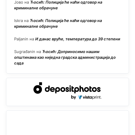
Јово
на
Ћосић: Полиција ће наћи одговор на
криминалне обрачуне
Iskra
на
Ћосић: Полиција ће наћи одговор на
криминалне обрачуне
Paljanin
на
И данас вруће, температура до 39 степени
Sugrađanin
на
Ћосић: Доприносимо нашим
општинама као ниједна градска администрација до
сада