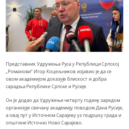
Представник Удружења Руса у Републици Српској
„Романови“ Игор Коцељников изјавио је да се
овом академијом доказује блискост и добра
сарадња Републике Српске и Русије.
Он је додао да Удружење четврту годину заредом
организује свечану академију поводом Дана Русије,
а овај пут у Источном Сарајеву уз подршку града и
општине Источно Ново Сарајево.