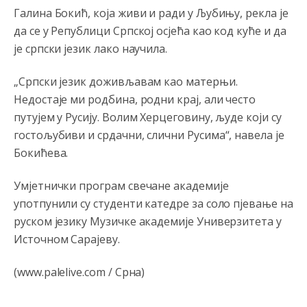
Галина Бокић, која живи и ради у Љубињу, рекла је
Анонимно2810587
јуче
11:21
да се у Републици Српској осјећа као код куће и да
O kako su cudni lvi ljudi,uzeli bi sve da mogu...a ja srce
је српски језик лако научила.
svima fajem,radujem se tudjoj sreci.I ko ima i ko nema
na iso ce mjesto leci!
„Српски језик доживљавам као матерњи.
Анонимно2810587
јуче
11:24
Недостаје ми родбина, родни крај, али често
Nije u svijetu problem,nahraniti siromasnd,kako nahraniti
путујем у Русију. Волим Херцеговину, људе који су
bogate!?
гостољубиви и срдачни, слични Русима“, навела је
Бокићева.
Анонимно2810587
јуче
11:26
Pozdrav,evo hvata me meze.
Умјетнички програм свечане академије
употпунили су студенти катедре за соло пјевање на
Анонимно2811968
јуче
11:38
руском језику Музичке академије Универзитета у
Sta bi rekao
prof.Momcil
o Gigovic?Tako je lepi moj!
Источном Сарајеву.
Анонимно2811968
јуче
12:34
(www.palelive.com / Срна)
Narod ne zeli da ih vode bogati i podobni,narod hoce
pametne i postene.