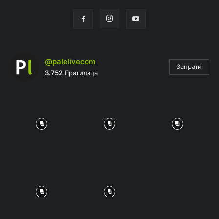
@palelivecom
Запрати
3.752
Пратилаца