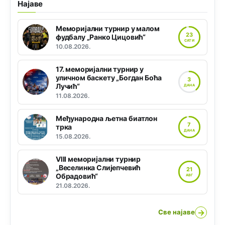
Најаве
Меморијални турнир у малом
23
фудбалу „Ранко Цицовић“
САТИ
10.08.2026.
17. меморијални турнир у
уличном баскету „Богдан Боћа
3
Лучић“
ДАНА
11.08.2026.
Међународна љетна биатлон
7
трка
ДАНА
15.08.2026.
VIII меморијални турнир
„Веселинка Слијепчевић
21
Обрадовић“
АВГ
21.08.2026.
→
Све најаве