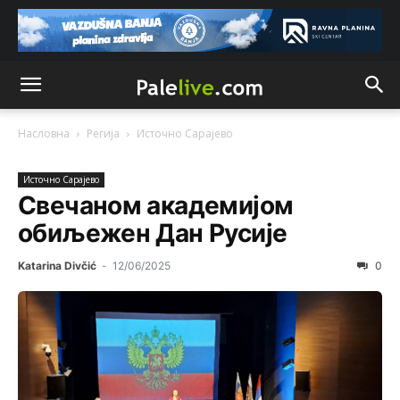
Насловна
Регија
Источно Сарајево
Источно Сарајево
Свечаном академијом
обиљежен Дан Русије
Katarina Divčić
-
12/06/2025
0