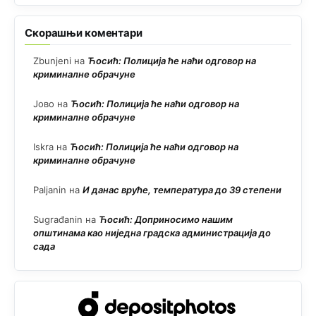
Скорашњи коментари
Zbunjeni
на
Ћосић: Полиција ће наћи одговор на
криминалне обрачуне
Јово
на
Ћосић: Полиција ће наћи одговор на
криминалне обрачуне
Iskra
на
Ћосић: Полиција ће наћи одговор на
криминалне обрачуне
Paljanin
на
И данас вруће, температура до 39 степени
Sugrađanin
на
Ћосић: Доприносимо нашим
општинама као ниједна градска администрација до
сада