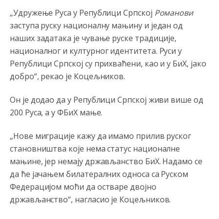
Анонимно2807895
8/6/2026
12:18
„Удружење Руса у Републици Српској
Романови
Drzi pod kontrolom tri stvari jezik,karakter i
заступа руску националну мањину и један од
ponasanje...Uzivotu brani tri stvari:cast,prijatelja i
slabije.Iz
zivota iskljuci tri stvari uvredu,neznanje i
наших задатака је чување руске традиције,
zavist.Sve
dok si ziv gaji tri stvari dobrotu,pamet i
националног и културног идентитета. Руси у
prijateljstvo!!
Републици Српској су прихваћени, као и у БиХ, јако
добро“, рекао је Коцељников.
Анонимно2806721
8/6/2026
12:39
791 BiH nije priznala Kosovo kao nezavisnu državu jer
Он је додао да у Републици Српској живи више од
genocidna tvorevina pravi smetnju a recimo Srbija je
davno
priznala.Na
svakom proizvodu iz Srbije stoji -
200 Руса, а у ФБиХ мање.
uvoznik za Kosovo
„Нове миграције кажу да имамо прилив руског
Анонимно2806721
8/6/2026
12:45
становништва које нема статус националне
Sve i da se nekim čudom vojska Srbije "vrati" na
мањине, јер немају држављанство БиХ. Надамо се
Kosovo-kome će se vratiti? Gdje je dobrodošla i koga
da brani? A imamo vojsku Kosova kojoj želimo svako
да ће јачањем билатералних односа са Руском
dobro i da se što bolje opreme
Федерацијом моћи да остваре двојно
држављанство“, нагласио је Коцељников.
Анонимно2808202
8/6/2026
1:38
i mi tebi želimo dug život i tešku bolest