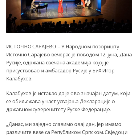
ИСТОЧНО САРАЈЕВО – У Народном позоришту
Источно Сарајево вечерас је поводом 12. јуна, Дана
Русије, одржана свечана академија којој је
присуствовао и амбасадор Русије у БиХ Игор
Калабухов.
Калабухов је истакао да је ово значајан датум, који
се обиљежава у част усвајања Декларације о
државном суверенитету Руске Федерације.
„Данас, ми заједно славимо овај дан, јер имамо
различите везе са Републиком Српском. Свједоци