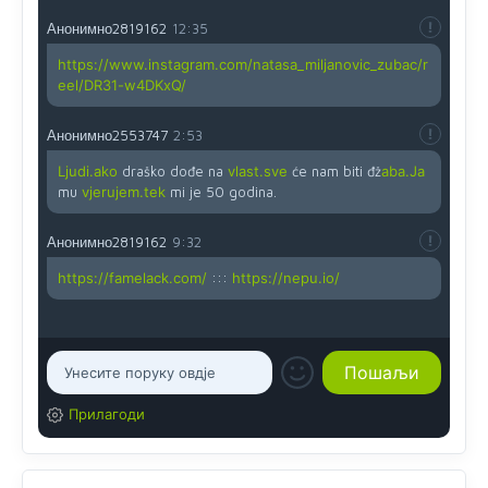
Анонимно2819162
12:35
https://www.instagram.com/natasa_miljanovic_zubac/r
eel/DR31-w4DKxQ/
Анонимно2553747
2:53
Ljudi.ako
draško dođe na
vlast.sve
će nam biti đž
aba.Ja
mu
vjerujem.tek
mi je 50 godina.
Анонимно2819162
9:32
https://famelack.com/
:::
https://nepu.io/
Прилагоди