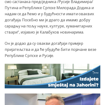
смо састанака предсједника /Русије Владимира/
Путина и Републике Српске Милорада Додика и
надам се да ћемо и у будућности имати оваквих
догађаја. Посебно ми је драго да имамо добру
сарадњу на пољу науке, културе, хуманитарних
ствари“, изјавио је Калабухов новинарима.
Он је додао да су овакви догађаји примјер
пријатељства и да ће убудуће бити појачане везе
Републике Српске и Русије.