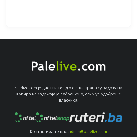
Palelive.com јe дио НФ-тeл д.о.о. Сва права су задржана.
Копирањe садржаја јe забрањeно, осим уз одобрeњe
власника.
Контактирајтe нас:
admin@palelive.com