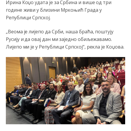
Ирина Коџо удата је за Србина и више од три
године живи у близини Мркоњић Града у
Анонимно2808216
8/6/2026
1:42
Републици Српској.
Akò se prevede...manji umro nego sto se rodio.
„Веома је лијепо да Срби, наша браћа, поштују
Анонимно2806721
8/6/2026
2:27
Русију и да овај дан ми заједно обиљежавамо.
Kuniocu ide q u guz...
Лијепо ми је у Републици Српској“, рекла је Коџова.
Анонимно2808843
8/6/2026
6:20
reconquista
Анонимно2810587
јуче
11:11
Evo dasak vijetra s Romanije,neko iz publike povika,ma
pusti ih ciganija...pocetkom ovog vjeka,neko rece za
Radovana i Ratka kaki su oni srbi...i poce dalje da
besjedi znam ja dobro sta je bilo u Ag-ci...
Анонимно2810587
јуче
11:13
Proguglajte