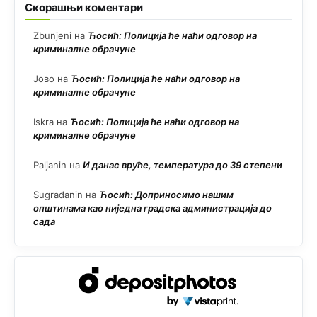
Скорашњи коментари
Zbunjeni
на
Ћосић: Полиција ће наћи одговор на
криминалне обрачуне
Јово
на
Ћосић: Полиција ће наћи одговор на
криминалне обрачуне
Iskra
на
Ћосић: Полиција ће наћи одговор на
криминалне обрачуне
Paljanin
на
И данас вруће, температура до 39 степени
Sugrađanin
на
Ћосић: Доприносимо нашим
општинама као ниједна градска администрација до
сада