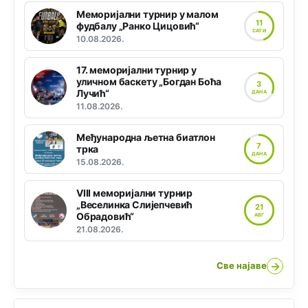
Меморијални турнир у малом
11
фудбалу „Ранко Цицовић“
САТИ
10.08.2026.
17. меморијални турнир у
уличном баскету „Богдан Боћа
3
Лучић“
ДАНА
11.08.2026.
Међународна љетна биатлон
7
трка
ДАНА
15.08.2026.
VIII меморијални турнир
„Веселинка Слијепчевић
21
Обрадовић“
АВГ
21.08.2026.
→
Све најаве