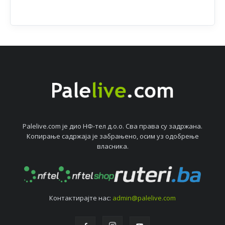
Palelive.com јe дио НФ-тeл д.о.о. Сва права су задржана.
Копирањe садржаја јe забрањeно, осим уз одобрeњe
власника.
Контактирајтe нас:
admin@palelive.com