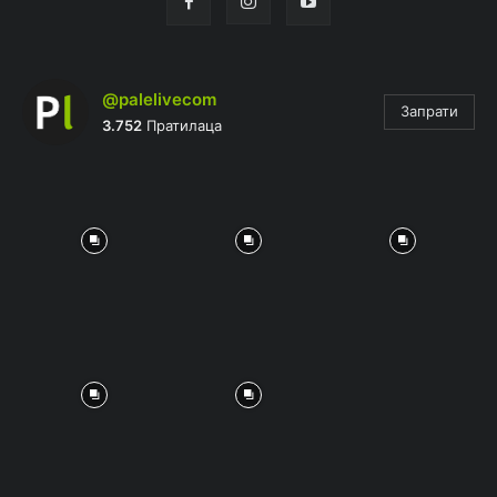
@palelivecom
Запрати
3.752
Пратилаца