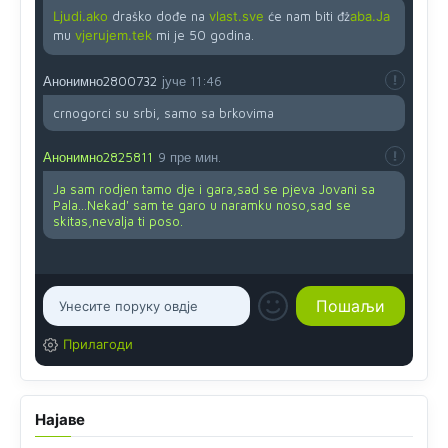
Ljudi.ako
draško dođe na
vlast.sve
će nam biti đž
aba.Ja
mu
vjerujem.tek
mi je 50 godina.
Анонимно2800732
јуче
11:46
crnogorci su srbi, samo sa brkovima
Анонимно2825811
9 пре мин.
Ja sam rodjen tamo dje i gara,sad se pjeva Jovani sa
Pala...Nekad' sam te garo u naramku noso,sad se
skitas,nevalja ti poso.
Прилагоди
Најаве