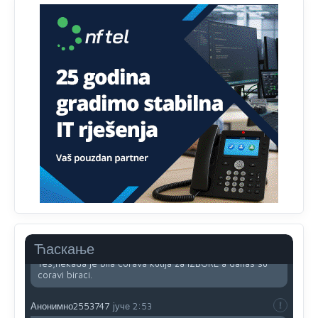
Анонимно2818605
јуче
11:34
Najveći dio populacije starije od 65 godina uopšte ne
koristi internet, niti ima pristup računarima
Анонимно2818605
јуче
11:45
Uvođenje pravila da se umjesto dosadašnjeg znaka "X"
(krstića) kružić ispred kandidata mora u potpunosti
obojiti (popuniti) uvedeno je isključivo zbog tehničkih
zahtjeva optičkih skenera.
Анонимно2818605
јуче
11:45
Ovo pravilo jeste unijelo opravdan strah, posebno kada
su u pitanju starije osobe, osobe sa slabijim vidom ili
drhtavom rukom
Анонимно2819033
јуче
12:24
Ћаскање
Yes,nekada je bila corava kutija za IZBORE a danas su
coravi biraci.
Анонимно2553747
јуче
2:53