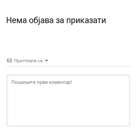
Prema posljednjem zvaničnom popisu stanovništva, u
Bosni i Hercegovini ima 89.794 nepismenih osoba, što
čini 2,82% ukupnog stanovništva starijeg od 10 godina
Нeма објава за приказати
Анонимно2818605
јуче
11:17
Sa ovim procentom, Bosna i Hercegovina ima najvišu
stopu nepismenosti u regionu.
Анонимно2818605
јуче
11:21
Претплати се
Najveći rizik sa nepismenim stanovništvom je "kupovina
glasova" i manipulacija kroz fiktivne pomoćnike (koji
zapravo glasaju po nalogu političkih partija, a ne po želji
birača).
Анонимно2818605
јуче
11:28
Prema zvaničnim podacima Agencije za statistiku BiH, u
Bosni i Hercegovini je 1.229.972 građana informatički
nepismeno, što čini 38,7% ukupnog stanovništva starijeg
od 10 godina
Анонимно2818605
јуче
11:30