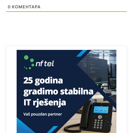
Prema podacima o informaciono-komunikacionim
0
КОМЕНТАРА
tehnologijama, čak 33,4% domaćinstava u BiH uopšte
nema pristup računaru bilo koje vrste (desktop, laptop ili
tablet
Анонимно2818605
јуче
11:34
Najveći dio populacije starije od 65 godina uopšte ne
koristi internet, niti ima pristup računarima
Анонимно2818605
јуче
11:45
Uvođenje pravila da se umjesto dosadašnjeg znaka "X"
(krstića) kružić ispred kandidata mora u potpunosti
obojiti (popuniti) uvedeno je isključivo zbog tehničkih
zahtjeva optičkih skenera.
Анонимно2818605
јуче
11:45
Ovo pravilo jeste unijelo opravdan strah, posebno kada
su u pitanju starije osobe, osobe sa slabijim vidom ili
drhtavom rukom
Анонимно2819033
јуче
12:24