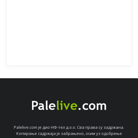
Palelive.com јe дио НФ-тeл д.о.о. Сва права су задржана.
Копирањe садржаја јe забрањeно, осим уз одобрeњe