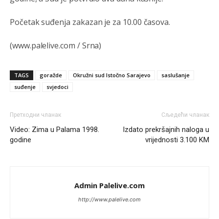
Narod ne zeli da ih vode bogati i podobni,narod hoce
pametne i postene.
Početak suđenja zakazan je za 10.00 časova.
Анонимно2811968
8/7/2026
12:35
(www.palelive.com / Srna)
Nema bolesti kao sto je
mrznja.Nema
dara kao sto je
zdravlje.Niti
bogastva kao st je mir i Boziji blagosov!
TAGS
goražde
Okružni sud Istočno Sarajevo
saslušanje
Анонимно2022778
јуче
8:01
suđenje
svjedoci
https://bebarijum.rs/
Претходни чланак
Сљедећи чланак
Анонимно2817461
јуче
8:37
Video: Zima u Palama 1998.
Izdato prekršajnih naloga u
U SAD poslje zatvaranja biracki mesta,za 5 minuta znaju
godine
vrijednosti 3.100 KM
ko je pobjedio... u Japanu za 2 minuta,kod nas mjesec
dana pre izbora zna se ko ce pobediti!!
Анонимно2553747
јуче
9:55
Admin Palelive.com
Jel moguće da toliko zaostaju za nama..
http://www.palelive.com
Анонимно2818605
јуче
11:15