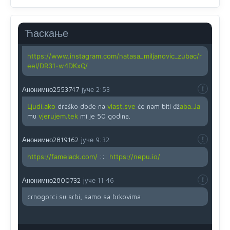
Yes,nekada je bila corava kutija za IZBORE a danas su
coravi biraci.
Ћаскање
Анонимно2819162
јуче
12:35
https://www.instagram.com/natasa_miljanovic_zubac/r
eel/DR31-w4DKxQ/
Анонимно2553747
јуче
2:53
Ljudi.ako
draško dođe na
vlast.sve
će nam biti đž
aba.Ja
mu
vjerujem.tek
mi je 50 godina.
Анонимно2819162
јуче
9:32
https://famelack.com/
:::
https://nepu.io/
Анонимно2800732
јуче
11:46
crnogorci su srbi, samo sa brkovima