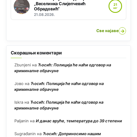
„Веселинка Слијепчевић
21
Обрадовић“
АВГ
21.08.2026.
→
Све најаве
Скорашњи коментари
Zbunjeni
на
Ћосић: Полиција ће наћи одговор на
криминалне обрачуне
Јово
на
Ћосић: Полиција ће наћи одговор на
криминалне обрачуне
Iskra
на
Ћосић: Полиција ће наћи одговор на
криминалне обрачуне
Paljanin
на
И данас вруће, температура до 39 степени
Sugrađanin
на
Ћосић: Доприносимо нашим