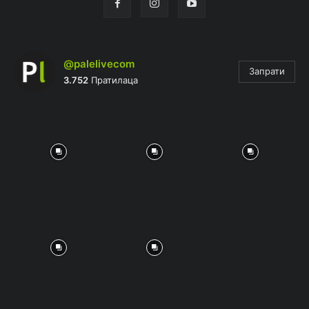
@palelivecom
Запрати
3.752
Пратилаца