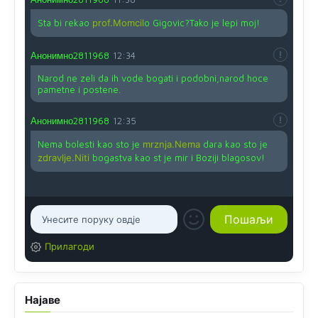
Sta bi rekao
prof.Momcil
o Gigovic?Tako je lepi moj!
Анонимно2811968
12:34
Narod ne zeli da ih vode bogati i podobni,narod hoce
pametne i postene.
Анонимно2811968
12:35
Nema bolesti kao sto je
mrznja.Nema
dara kao sto je
zdravlje.Niti
bogastva kao st je mir i Boziji blagosov!
Прилагоди
Најаве