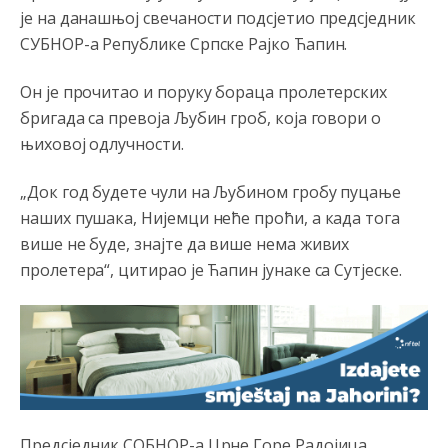
је на данашњој свечаности подсјетио предсједник
СУБНОР-а Републике Српске Рајко Ћапин.
Он је прочитао и поруку бораца пролетерских
бригада са превоја Љубин гроб, која говори о
њиховој одлучности.
„Док год будете чули на Љубином гробу пуцање
наших пушака, Нијемци неће проћи, а када тога
више не буде, знајте да више нема живих
пролетера“, цитирао је Ћапин јунаке са Сутјеске.
Предсједник СОБНОР-а Црне Горе Радојица