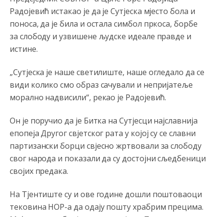
Радојевић истакао је да је Сутјеска мјесто бола и
поноса, да је била и остала симбол пркоса, борбе
за слободу и узвишене људске идеале правде и
истине.
Анонимно2806552
јуче
5:39
„Сутјеска је наше светилиште, наше огледало да се
види колико смо образ сачували и непријатеље
nije mujo turcin, mujo ue bendasr
морално надвисили“, рекао је Радојевић.
Анонимно2806721
јуче
6:37
Он је поручио да је Битка на Сутјесци најславнија
Možete sebi umisliti da je i Kosovo dio Srbije al
nije...probajte ući bez
pasosa.Tako
i
rs.Umisli
li ste da
епопеја Другог свјетског рата у којој су се славни
ste nebeski narod
партизански борци свјесно жртвовали за слободу
свог народа и показали да су достојни сљедбеници
Анонимно2806773
јуче
6:56
својих предака.
АМЕРИКАНЦИ ДО КРАЈА ГОДИНЕ ОДЛАЗЕ СА
КОСОВА
На Тјентиште су и ове године дошли поштовaоци
тековина НОР-а да одају пошту храбрим прецима.
Анонимно2806773
јуче
6:59