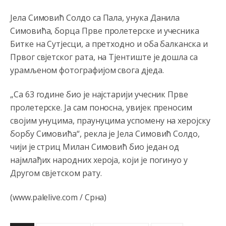
муслимански екстремиста,шта он има са тзв Косовом?
Јела Симовић Солдо са Пала, унука Данила
Анонимно2807447
јуче
10:21
Симовића, борца Прве пролетерске и учесника
Битке на Сутјесци, а претходно и оба балканска и
Откуд онолико увече арапа по Палама са комплет
породицама?
Првог свјетског рата, на Тјентиште је дошла са
урамљеном фотографијом свога дједа.
Анонимно2807441
јуче
10:22
накотило се
„Са 63 године био је најстарији учесник Прве
пролетерске. Ја сам поносна, увијек преносим
Анонимно2807447
јуче
10:24
својим унуцима, праунуцима успомену на херојску
Техеран и нинџе по Палама
борбу Симовића“, рекла је Јела Симовић Солдо,
чији је стриц Милан Симовић био један од
Анонимно2806721
јуче
11:21
најмлађих народних хероја, који је погинуо у
Kosovo je država a manji BH entitet pokrajina.Što se tiče
Другом свјетском рату.
arapa po Palama i Jahorini,ostavljaju vam pare a vi se
smeškate .Da ne bi možda da vam šalju poštom a da ne
dolaze? Kurko
(www.palelive.com / Срна)
Анонимно2807791
јуче
11:39