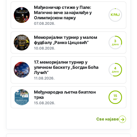
Мађионичар стиже у Пале:
Магично вече за најмлађе у
КРАЈ
Олимпијском парку
07.08.2026.
Меморијални турнир у малом
3
фудбалу „Ранко Цицовић“
ДАНА
10.08.2026.
17. меморијални турнир у
уличном баскету „Богдан Боћа
4
Лучић“
ДАНА
11.08.2026.
Међународна љетна биатлон
15
трка
АВГ
15.08.2026.
→
Све најаве