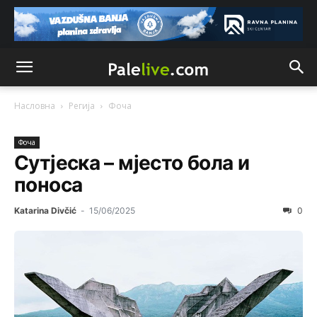
Насловна
Регија
Фоча
Фоча
Сутјеска – мјесто бола и
поноса
Katarina Divčić
-
15/06/2025
0