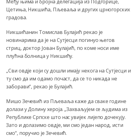
Међу њима и бројна делегација из Подгорице,
Затвара се и база Бондстил, у којој је лета 1999.
Цетиња, Никшића, Пљеваља и других црногорских
године било чак 7.000 војника.
градова.
Анонимно2806773
јуче
7:01
Никшићанин Томислав Булајић рекао је
Косово више није у моди, Амери се селе у Иран.
новинарима да је на Сутјесци погинуо његов
Анонимно2806773
јуче
7:05
стриц, доктор Јован Булајић, по коме носи име
плућна болница у Никшићу.
Војска Србије се враћа на Косово и Метохију.
Анонимно2806721
јуче
7:23
„Сви овдје који су дошли имају некога на Сутјесци и
ту смо да им одамо почаст, да се то никада не
Promjeni dilera
заборави“, рекао је Булајић.
Анонимно2807323
јуче
9:51
Мишо Зечевић из Пљеваља каже да сваке године
Vise je Republika SRPSKA drzava nego Kosovo. Sa
Kosova se Srbi mogu i lijecit i skolovat i glasat u Srbij. A
долази у Долину хероја. „Захваљујем се људима из
niko sa 23 posto federacije to ne moze u Republici
Републике Српске што нас увијек лијепо дочекују.
Srpskoj. Zato zivjela REPUBLIKA SRPSKA
Зато и долазимо овдје, ми смо један народ, исти
Анонимно2807441
јуче
10:21
смо“, поручио је Зечевић.