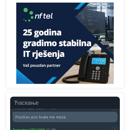
Evo dasak vijetra s Romanije,neko iz publike povika,ma
pusti ih ciganija...pocetkom ovog vjeka,neko rece za
Radovana i Ratka kaki su oni srbi...i poce dalje da
besjedi znam ja dobro sta je bilo u Ag-ci...
Анонимно2810587
11:13
Proguglajte
Анонимно2810587
11:21
O kako su cudni lvi ljudi,uzeli bi sve da mogu...a ja srce
svima fajem,radujem se tudjoj sreci.I ko ima i ko nema
na iso ce mjesto leci!
Анонимно2810587
11:24
Nije u svijetu problem,nahraniti siromasnd,kako nahraniti
bogate!?
Ћаскање
Анонимно2810587
11:26
Pozdrav,evo hvata me meze.
Анонимно2811968
11:38