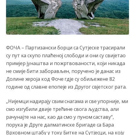
ФОЧА – Партизански борци са Сутјеске трасирали
су пут ка скупо плаћеној слободи и они су свијетао
примјер јунаштва и пожртвованости, који никада
не смије бити заборављен, поручено је данас из
Долине хероја код Фоче гдје су обиљежене 82
године од славне епопеје из Другог свјетског рата.
„Нијемци надирају свим снагама и све упорније, ми
смо изгубили двије трећине свога људства, али
рачунајте на нас, као да смо у пуном саставу“,
порука је Друге далматинске бригаде са Бара
Врховном штабу у току Битке на Сутјесци, на коју