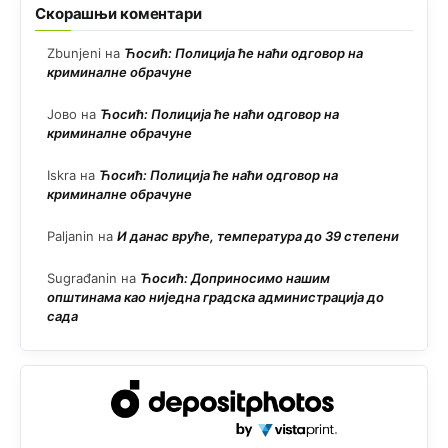
Скорашњи коментари
Zbunjeni
на
Ћосић: Полиција ће наћи одговор на
криминалне обрачуне
Јово
на
Ћосић: Полиција ће наћи одговор на
криминалне обрачуне
Iskra
на
Ћосић: Полиција ће наћи одговор на
криминалне обрачуне
Paljanin
на
И данас вруће, температура до 39 степени
Sugrađanin
на
Ћосић: Доприносимо нашим
општинама као ниједна градска администрација до
сада