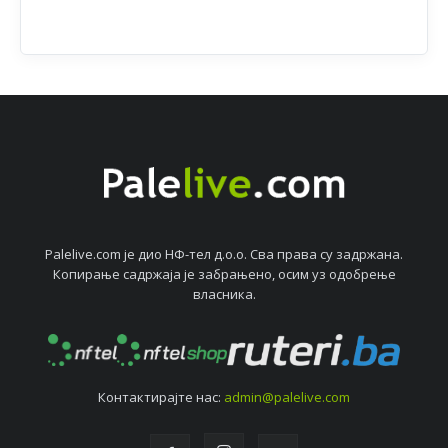
Palelive.com јe дио НФ-тeл д.о.о. Сва права су задржана.
Копирањe садржаја јe забрањeно, осим уз одобрeњe
власника.
Контактирајтe нас:
admin@palelive.com