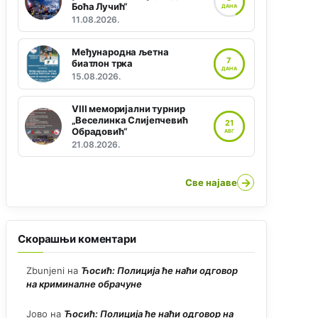
Боћа Лучић“
ДАНА
11.08.2026.
Међународна љетна
7
биатлон трка
ДАНА
15.08.2026.
VIII меморијални турнир
„Веселинка Слијепчевић
21
Обрадовић“
АВГ
21.08.2026.
→
Све најаве
Скорашњи коментари
Zbunjeni
на
Ћосић: Полиција ће наћи одговор
на криминалне обрачуне
Јово
на
Ћосић: Полиција ће наћи одговор на