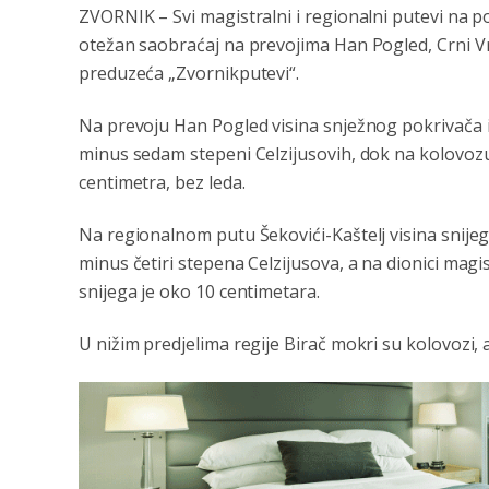
ZVORNIK – Svi magistralni i regionalni putevi na po
otežan saobraćaj na prevojima Han Pogled, Crni Vrh
preduzeća „Zvornikputevi“.
Na prevoju Han Pogled visina snježnog pokrivača
minus sedam stepeni Celzijusovih, dok na kolovoz
centimetra, bez leda.
Na regionalnom putu Šekovići-Kaštelj visina snij
minus četiri stepena Celzijusova, a na dionici mag
snijega je oko 10 centimetara.
U nižim predjelima regije Birač mokri su kolovozi, a