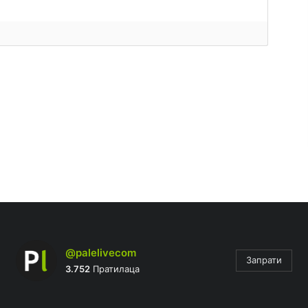
@palelivecom
Запрати
3.752
Пратилаца