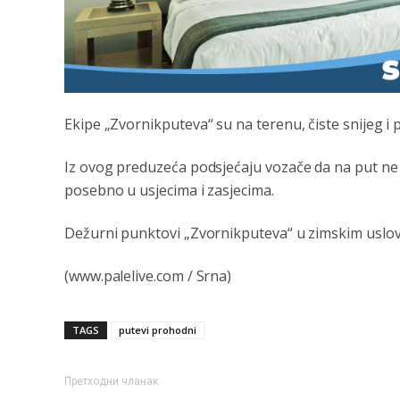
Ekipe „Zvornikputeva“ su na terenu, čiste snijeg i 
Iz ovog preduzeća podsjećaju vozače da na put n
posebno u usjecima i zasjecima.
Dežurni punktovi „Zvornikputeva“ u zimskim uslov
(www.palelive.com / Srna)
TAGS
putevi prohodni
Претходни чланак