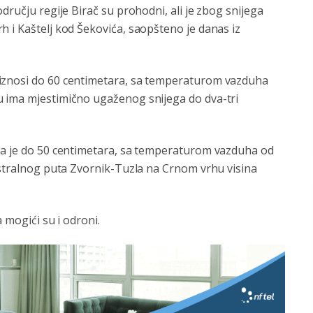
dručju regije Birač su prohodni, ali je zbog snijega
 i Kaštelj kod Šekovića, saopšteno je danas iz
 iznosi do 60 centimetara, sa temperaturom vazduha
u ima mjestimično ugaženog snijega do dva-tri
ega je do 50 centimetara, sa temperaturom vazduha od
istralnog puta Zvornik-Tuzla na Crnom vrhu visina
 mogići su i odroni.