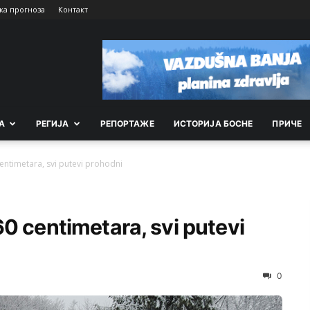
ка прогноза
Контакт
А
РEГИЈА
РEПОРТАЖE
ИСТОРИЈА БОСНЕ
ПРИЧЕ
entimetara, svi putevi prohodni
0 centimetara, svi putevi
0