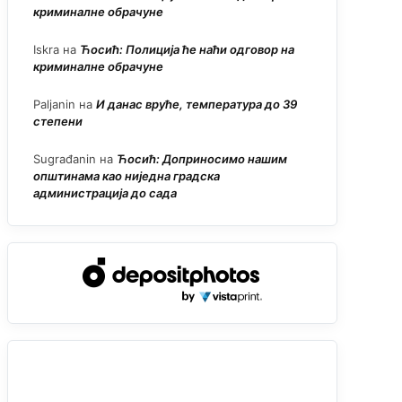
криминалне обрачуне
Iskra
на
Ћосић: Полиција ће наћи одговор на
криминалне обрачуне
Paljanin
на
И данас вруће, температура до 39
степени
Sugrađanin
на
Ћосић: Доприносимо нашим
општинама као ниједна градска
администрација до сада