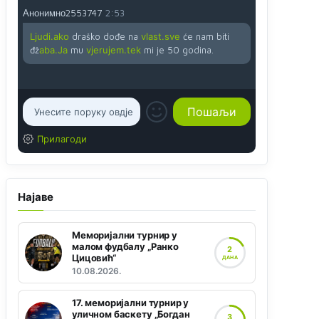
Анонимно2553747
2:53
Ljudi.ako
draško dođe na
vlast.sve
će nam biti
đž
aba.Ja
mu
vjerujem.tek
mi je 50 godina.
Прилагоди
Најаве
Меморијални турнир у
малом фудбалу „Ранко
2
Цицовић“
ДАНА
10.08.2026.
17. меморијални турнир у
уличном баскету „Богдан
3