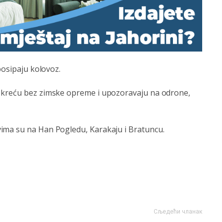
posipaju kolovoz.
e kreću bez zimske opreme i upozoravaju na odrone,
ima su na Han Pogledu, Karakaju i Bratuncu.
Сљедећи чланак