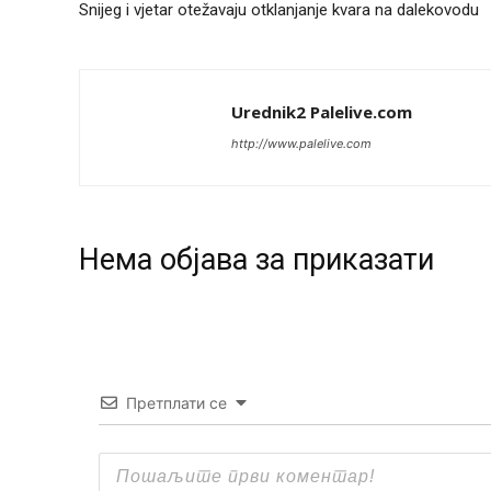
Snijeg i vjetar otežavaju otklanjanje kvara na dalekovodu
Urednik2 Palelive.com
http://www.palelive.com
Нeма објава за приказати
Претплати се