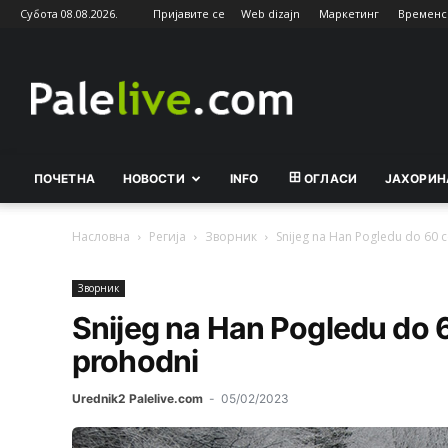
Субота 08.08.2026.
Пријавите се
Web dizajn
Маркетинг
Временс
Palelive.com
ПОЧЕТНА
НОВОСТИ
INFO
ОГЛАСИ
ЈАХОРИН
Насловна
Регија
Зворник
Snijeg na Han Pogledu do 60 c
Зворник
Snijeg na Han Pogledu do 6
prohodni
Urednik2 Palelive.com
-
05/02/2023