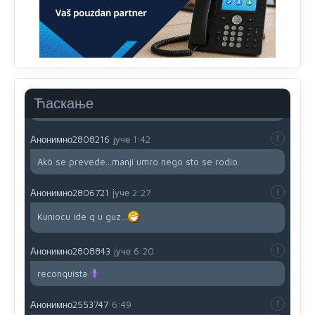
Sve i da se nekim čudom vojska Srbije "vrati" na
Kosovo-kome će se vratiti? Gdje je dobrodošla i koga
da brani? A imamo vojsku Kosova kojoj želimo svako
dobro i da se što bolje opreme
Анонимно2808202
јуче
1:38
Ћаскање
i mi tebi želimo dug život i tešku bolest
Анонимно2808216
јуче
1:42
Akò se prevede...manji umro nego sto se rodio.
Анонимно2806721
јуче
2:27
Kuniocu ide q u guz...
Анонимно2808843
јуче
6:20
reconquista
Анонимно2553747
6:49