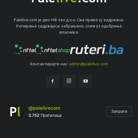
Palelive.com јe дио НФ-тeл д.о.о. Сва права су задржана.
Копирањe садржаја јe забрањeно, осим уз одобрeњe
власника.
Контактирајтe нас:
admin@palelive.com
@palelivecom
Запрати
3.752
Пратилаца