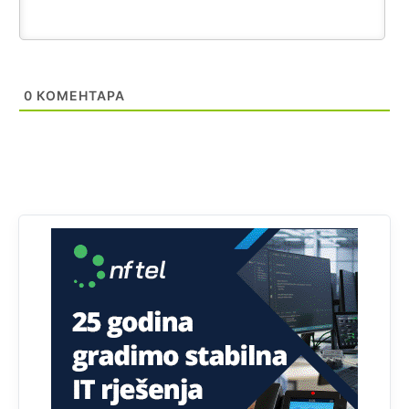
БиХ није гласала да је тзв.Косово држава. Лупаш ко к у
р а ц по самару луди турко.
Анонимно2807895
јуче
12:16
0
КОМЕНТАРА
Dobro zboris 791,ovaj721 dok nije bilo interneta,samo
mu je porodica znala da je glup!
Анонимно2807895
јуче
12:18
Drzi pod kontrolom tri stvari jezik,karakter i
ponasanje...Uzivotu brani tri stvari:cast,prijatelja i
slabije.Iz
zivota iskljuci tri stvari uvredu,neznanje i
zavist.Sve
dok si ziv gaji tri stvari dobrotu,pamet i
prijateljstvo!!
Анонимно2806721
јуче
12:39
791 BiH nije priznala Kosovo kao nezavisnu državu jer
genocidna tvorevina pravi smetnju a recimo Srbija je
davno
priznala.Na
svakom proizvodu iz Srbije stoji -
uvoznik za Kosovo
Анонимно2806721
јуче
12:45