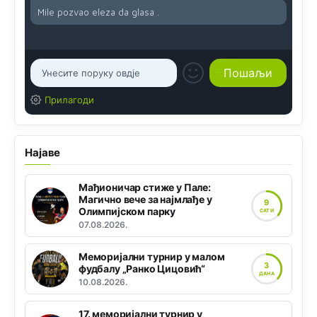
Mile pozvao eleza da glasa .
Прилагоди
Најаве
Мађионичар стиже у Пале:
Магично вече за најмлађе у
9
Олимпијском парку
САТИ
07.08.2026.
Меморијални турнир у малом
3
фудбалу „Ранко Цицовић“
ДАНА
10.08.2026.
17. меморијални турнир у