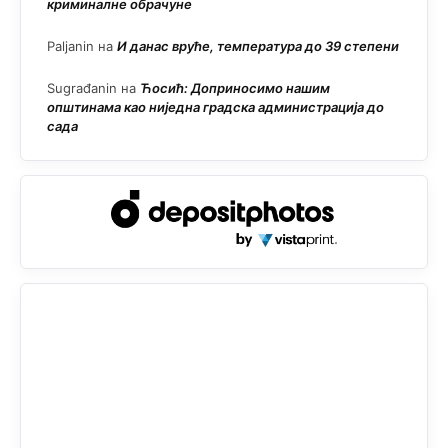
криминалне обрачуне
Paljanin
на
И данас вруће, температура до 39 степени
Sugrađanin
на
Ћосић: Доприносимо нашим
општинама као ниједна градска администрација до
сада