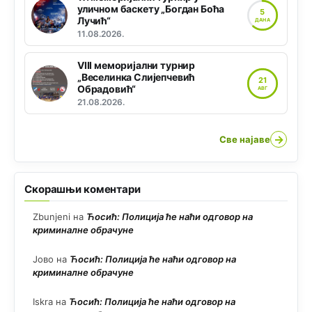
уличном баскету „Богдан Боћа
5
Лучић“
ДАНА
11.08.2026.
VIII меморијални турнир
„Веселинка Слијепчевић
21
Обрадовић“
АВГ
21.08.2026.
→
Све најаве
Скорашњи коментари
Zbunjeni
на
Ћосић: Полиција ће наћи одговор на
криминалне обрачуне
Јово
на
Ћосић: Полиција ће наћи одговор на
криминалне обрачуне
Iskra
на
Ћосић: Полиција ће наћи одговор на