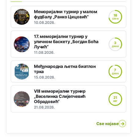
Меморијални турнир у малом
18
фудбалу „Ранко Цицовић“
САТИ
10.08.2026.
17. меморијални турнир у
уличном баскету „Богдан Боћа
3
Лучић“
ДАНА
11.08.2026.
Међународна љетна биатлон
7
трка
ДАНА
15.08.2026.
VIII меморијални турнир
„Веселинка Слијепчевић
21
Обрадовић“
АВГ
21.08.2026.
→
Све најаве