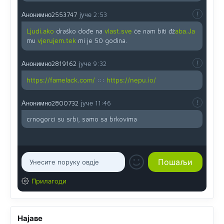
Анонимно2553747
јуче
2:53
Ljudi.ako
draško dođe na
vlast.sve
će nam biti đž
aba.Ja
mu
vjerujem.tek
mi je 50 godina.
Анонимно2819162
јуче
9:32
https://famelack.com/
:::
https://nepu.io/
Анонимно2800732
јуче
11:46
crnogorci su srbi, samo sa brkovima
Прилагоди
Најаве