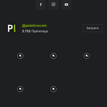
@palelivecom
Запрати
3.752
Пратилаца