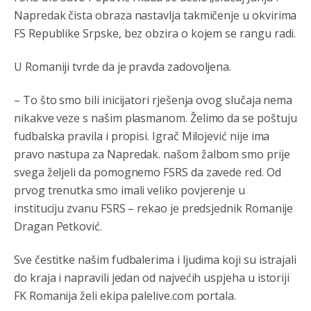
Napredak čista obraza nastavlja takmičenje u okvirima
Анонимно2810587
8/7/2026
11:24
FS Republike Srpske, bez obzira o kojem se rangu radi.
Nije u svijetu problem,nahraniti siromasnd,kako nahraniti
bogate!?
U Romaniji tvrde da je pravda zadovoljena.
Анонимно2810587
8/7/2026
11:26
– To što smo bili inicijatori rješenja ovog slučaja nema
Pozdrav,evo hvata me meze.
nikakve veze s našim plasmanom. Želimo da se poštuju
fudbalska pravila i propisi. Igrač Milojević nije ima
Анонимно2811968
8/7/2026
11:38
pravo nastupa za Napredak. našom žalbom smo prije
Sta bi rekao
prof.Momcil
o Gigovic?Tako je lepi moj!
svega željeli da pomognemo FSRS da zavede red. Od
prvog trenutka smo imali veliko povjerenje u
Анонимно2811968
8/7/2026
12:34
instituciju zvanu FSRS – rekao je predsjednik Romanije
Narod ne zeli da ih vode bogati i podobni,narod hoce
Dragan Petković.
pametne i postene.
Sve čestitke našim fudbalerima i ljudima koji su istrajali
Анонимно2811968
8/7/2026
12:35
do kraja i napravili jedan od najvećih uspjeha u istoriji
Nema bolesti kao sto je
mrznja.Nema
dara kao sto je
FK Romanija želi ekipa palelive.com portala.
zdravlje.Niti
bogastva kao st je mir i Boziji blagosov!