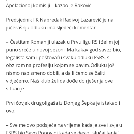
Apelacionoj komisiji – kazao je Raković.
Анонимно2806721
8/6/2026
2:27
Kuniocu ide q u guz...
Predsjednik FK Napredak Radivoj Lazarević je na
jučerašnju odluku ima sljedeći komentar:
Анонимно2808843
8/6/2026
6:20
reconquista
– Čestitam Romaniji ulazak u Prvu ligu RS i želim joj
puno sreće u novoj sezoni. Ma kakav god savez bio,
Анонимно2810587
8/7/2026
11:11
legalista sam i poštovaću svaku odluku FSRS, s
Evo dasak vijetra s Romanije,neko iz publike povika,ma
obzirom na profesiju kojom se bavim. Odluku još
pusti ih ciganija...pocetkom ovog vjeka,neko rece za
Radovana i Ratka kaki su oni srbi...i poce dalje da
nismo napismeno dobili, a da li ćemo se žaliti
besjedi znam ja dobro sta je bilo u Ag-ci...
vidjećemo. Naš klub želi da dođe do rješenja ove
situacije.
Анонимно2810587
8/7/2026
11:13
Proguglajte
Prvi čovjek drugoligaša iz Donjeg Šepka je istakao i
ovo:
Анонимно2810587
8/7/2026
11:21
O kako su cudni lvi ljudi,uzeli bi sve da mogu...a ja srce
– Sve me ovo podsjeća na vrijeme kada je sve i svja u
svima fajem,radujem se tudjoj sreci.I ko ima i ko nema
na iso ce mjesto leci!
FSRS bio Savo Popović i kada se desio „slučaj Janja“.