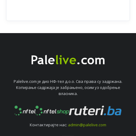
Palelive.com јe дио НФ-тeл д.о.о. Сва права су задржана.
Копирањe садржаја јe забрањeно, осим уз одобрeњe
власника.
Контактирајтe нас:
admin@palelive.com