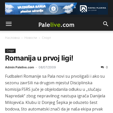
Насловна
Новости
Спорт
Спорт
Romanija u prvoj ligi!
Admin Palelive.com
-
08/07/2009
0
Fudbaleri Romanije sa Pala novi su prvoligaši i ako su
sezonu završili na drugom mjestu! Disciplinska
komisija FSRS juče je objelodanila odluku u „slučaju
Napredak“ zbog nepravilnog nastupa igrača Danijela
Milojevića. Klubu iz Donjeg Šepka je oduzeto šest
bodova, što automatski znači da je naša ekipa prvak