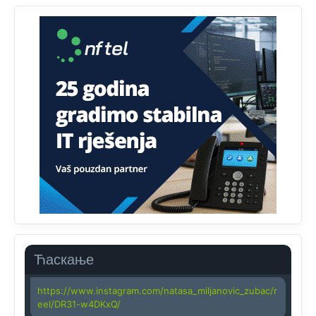
koristi internet, niti ima pristup računarima
Анонимно2818605
јуче
11:45
Uvođenje pravila da se umjesto dosadašnjeg znaka "X"
(krstića) kružić ispred kandidata mora u potpunosti
obojiti (popuniti) uvedeno je isključivo zbog tehničkih
zahtjeva optičkih skenera.
Анонимно2818605
јуче
11:45
Ovo pravilo jeste unijelo opravdan strah, posebno kada
su u pitanju starije osobe, osobe sa slabijim vidom ili
drhtavom rukom
Анонимно2819033
јуче
12:24
Yes,nekada je bila corava kutija za IZBORE a danas su
coravi biraci.
Ћаскање
Анонимно2819162
јуче
12:35
https://www.instagram.com/natasa_miljanovic_zubac/r
eel/DR31-w4DKxQ/