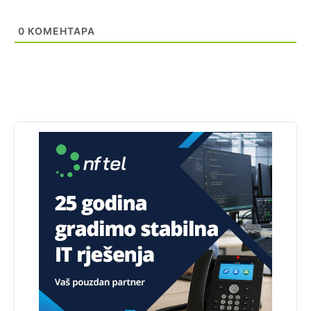
0
КОМЕНТАРА
Анонимно2810587
11:11
Evo dasak vijetra s Romanije,neko iz publike povika,ma
pusti ih ciganija...pocetkom ovog vjeka,neko rece za
Radovana i Ratka kaki su oni srbi...i poce dalje da
besjedi znam ja dobro sta je bilo u Ag-ci...
Анонимно2810587
11:13
Proguglajte
Анонимно2810587
11:21
O kako su cudni lvi ljudi,uzeli bi sve da mogu...a ja srce
svima fajem,radujem se tudjoj sreci.I ko ima i ko nema
na iso ce mjesto leci!