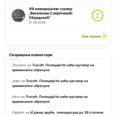
VIII меморијални турнир
„Веселинка Слијепчевић
21
Обрадовић“
АВГ
21.08.2026.
→
Све најаве
Скорашњи коментари
Zbunjeni
на
Ћосић: Полиција ће наћи одговор на
криминалне обрачуне
Јово
на
Ћосић: Полиција ће наћи одговор на
криминалне обрачуне
Iskra
на
Ћосић: Полиција ће наћи одговор на
криминалне обрачуне
Paljanin
на
И данас вруће, температура до 39 степени