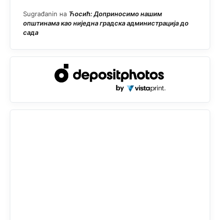
Sugrađanin
на
Ћосић: Доприносимо нашим
општинама као ниједна градска администрација до
сада