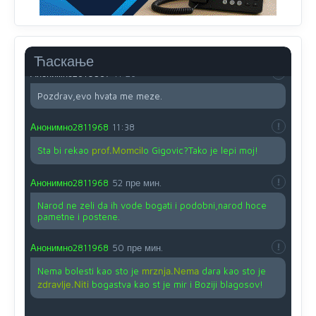
Анонимно2810587
11:24
Nije u svijetu problem,nahraniti siromasnd,kako nahraniti
bogate!?
Ћаскање
Анонимно2810587
11:26
Pozdrav,evo hvata me meze.
Анонимно2811968
11:38
Sta bi rekao
prof.Momcil
o Gigovic?Tako je lepi moj!
Анонимно2811968
52 пре мин.
Narod ne zeli da ih vode bogati i podobni,narod hoce
pametne i postene.
Анонимно2811968
50 пре мин.
Nema bolesti kao sto je
mrznja.Nema
dara kao sto je
zdravlje.Niti
bogastva kao st je mir i Boziji blagosov!