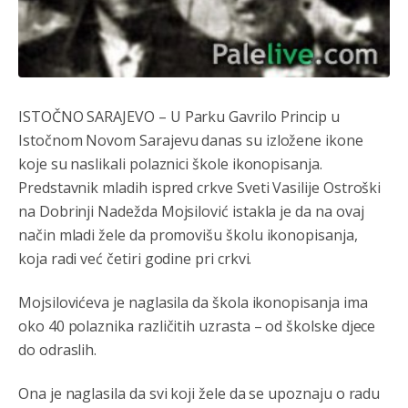
Војска Србије се враћа на Косово и Метохију.
Анонимно2806721
јуче
7:23
Promjeni dilera
ISTOČNO SARAJEVO – U Parku Gavrilo Princip u
Istočnom Novom Sarajevu danas su izložene ikone
Анонимно2807323
јуче
9:51
koje su naslikali polaznici škole ikonopisanja.
Vise je Republika SRPSKA drzava nego Kosovo. Sa
Kosova se Srbi mogu i lijecit i skolovat i glasat u Srbij. A
Predstavnik mladih ispred crkve Sveti Vasilije Ostroški
niko sa 23 posto federacije to ne moze u Republici
na Dobrinji Nadežda Mojsilović istakla je da na ovaj
Srpskoj. Zato zivjela REPUBLIKA SRPSKA
način mladi žele da promovišu školu ikonopisanja,
Анонимно2807441
јуче
10:21
koja radi već četiri godine pri crkvi.
муслимански екстремиста,шта он има са тзв Косовом?
Mojsilovićeva je naglasila da škola ikonopisanja ima
Анонимно2807447
јуче
10:21
oko 40 polaznika različitih uzrasta – od školske djece
do odraslih.
Откуд онолико увече арапа по Палама са комплет
породицама?
Ona je naglasila da svi koji žele da se upoznaju o radu
Анонимно2807441
јуче
10:22