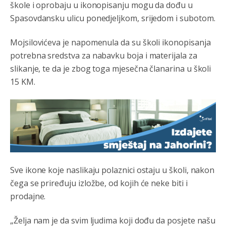
škole i oprobaju u ikonopisanju mogu da dođu u
накотило се
Spasovdansku ulicu ponedjeljkom, srijedom i subotom.
Анонимно2807447
јуче
10:24
Mojsilovićeva je napomenula da su školi ikonopisanja
Техеран и нинџе по Палама
potrebna sredstva za nabavku boja i materijala za
slikanje, te da je zbog toga mjesečna članarina u školi
Анонимно2806721
јуче
11:21
15 KM.
Kosovo je država a manji BH entitet pokrajina.Što se tiče
arapa po Palama i Jahorini,ostavljaju vam pare a vi se
smeškate .Da ne bi možda da vam šalju poštom a da ne
dolaze? Kurko
Анонимно2807791
јуче
11:39
БиХ није гласала да је тзв.Косово држава. Лупаш ко к у
р а ц по самару луди турко.
Sve ikone koje naslikaju polaznici ostaju u školi, nakon
čega se priređuju izložbe, od kojih će neke biti i
Анонимно2807895
јуче
12:16
prodajne.
Dobro zboris 791,ovaj721 dok nije bilo interneta,samo
mu je porodica znala da je glup!
„Želja nam je da svim ljudima koji dođu da posjete našu