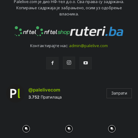
Palelive.com јe дио НФ-тeл д.о.о. Сва права су задржана.
Копирањe садржаја јe забрањeно, осим уз одобрeњe
власника.
Контактирајтe нас:
admin@palelive.com
@palelivecom
Запрати
3.752
Пратилаца