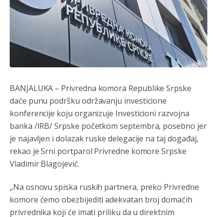
BANJALUKA – Privredna komora Republike Srpske
daće punu podršku održavanju investicione
konferencije koju organizuje Investicioni razvojna
banka /IRB/ Srpske početkom septembra, posebno jer
je najavljen i dolazak ruske delegacije na taj događaj,
rekao je Srni portparol Privredne komore Srpske
Vladimir Blagojević.
„Na osnovu spiska ruskih partnera, preko Privredne
komore ćemo obezbijediti adekvatan broj domaćih
privrednika koji će imati priliku da u direktnim