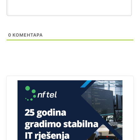
Анонимно2818605
8/8/2026
11:28
Prema zvaničnim podacima Agencije za statistiku BiH, u
Bosni i Hercegovini je 1.229.972 građana informatički
nepismeno, što čini 38,7% ukupnog stanovništva starijeg
od 10 godina
0
КОМЕНТАРА
Анонимно2818605
8/8/2026
11:30
Prema podacima o informaciono-komunikacionim
tehnologijama, čak 33,4% domaćinstava u BiH uopšte
nema pristup računaru bilo koje vrste (desktop, laptop ili
tablet
Анонимно2818605
8/8/2026
11:34
Najveći dio populacije starije od 65 godina uopšte ne
koristi internet, niti ima pristup računarima
Анонимно2818605
8/8/2026
11:45
Uvođenje pravila da se umjesto dosadašnjeg znaka "X"
(krstića) kružić ispred kandidata mora u potpunosti
obojiti (popuniti) uvedeno je isključivo zbog tehničkih
zahtjeva optičkih skenera.