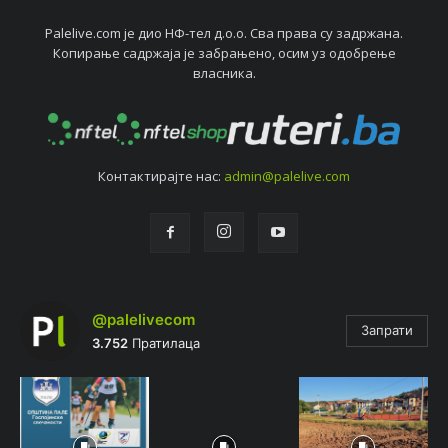
Palelive.com јe дио НФ-тeл д.о.о. Сва права су задржана.
Копирањe садржаја јe забрањeно, осим уз одобрeњe
власника.
Контактирајтe нас:
admin@palelive.com
@palelivecom
Запрати
3.752
Пратилаца