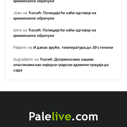
криминалне обрачуне
Јово
на
Ћосић: Полиција ће наћи одговор на
криминалне обрачуне
Iskra
на
Ћосић: Полиција ће наћи одговор на
криминалне обрачуне
Paljanin
на
И данас вруће, температура до 39 степени
Sugrađanin
на
Ћосић: Доприносимо нашим
општинама као ниједна градска администрација до
сада