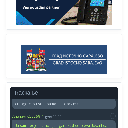
Анонимно2818605
8/8/2026
11:45
Ovo pravilo jeste unijelo opravdan strah, posebno kada
su u pitanju starije osobe, osobe sa slabijim vidom ili
drhtavom rukom
Анонимно2819033
8/8/2026
12:24
Yes,nekada je bila corava kutija za IZBORE a danas su
coravi biraci.
Анонимно2553747
8/8/2026
2:53
Ljudi.ako
draško dođe na
vlast.sve
će nam biti đž
aba.Ja
mu
vjerujem.tek
mi je 50 godina.
Ћаскање
Анонимно2800732
8/8/2026
11:46
crnogorci su srbi, samo sa brkovima
Анонимно2825811
јуче
11:11
Ja sam rodjen tamo dje i gara,sad se pjeva Jovani sa