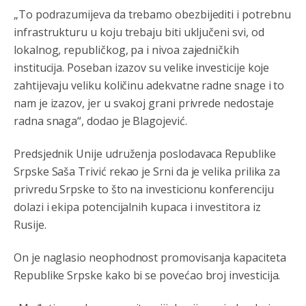
„To podrazumijeva da trebamo obezbijediti i potrebnu
791 BiH nije priznala Kosovo kao nezavisnu državu jer
genocidna tvorevina pravi smetnju a recimo Srbija je
infrastrukturu u koju trebaju biti uključeni svi, od
davno
priznala.Na
svakom proizvodu iz Srbije stoji -
lokalnog, republičkog, pa i nivoa zajedničkih
uvoznik za Kosovo
institucija. Poseban izazov su velike investicije koje
Анонимно2806721
8/6/2026
12:45
zahtijevaju veliku količinu adekvatne radne snage i to
nam je izazov, jer u svakoj grani privrede nedostaje
Sve i da se nekim čudom vojska Srbije "vrati" na
Kosovo-kome će se vratiti? Gdje je dobrodošla i koga
radna snaga“, dodao je Blagojević.
da brani? A imamo vojsku Kosova kojoj želimo svako
dobro i da se što bolje opreme
Predsjednik Unije udruženja poslodavaca Republike
Анонимно2808202
8/6/2026
1:38
Srpske Saša Trivić rekao je Srni da je velika prilika za
privredu Srpske to što na investicionu konferenciju
i mi tebi želimo dug život i tešku bolest
dolazi i ekipa potencijalnih kupaca i investitora iz
Анонимно2808216
8/6/2026
1:42
Rusije.
Akò se prevede...manji umro nego sto se rodio.
On je naglasio neophodnost promovisanja kapaciteta
Анонимно2806721
8/6/2026
2:27
Republike Srpske kako bi se povećao broj investicija.
Kuniocu ide q u guz...