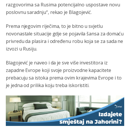
razgovorima sa Rusima potencijalno uspostave novu
poslovnu saradnju“, rekao je Blagojević.
Prema njegovim riječima, to je bitno u svjetlu
novonastale situacije gdje se pojavila šansa za domaću
privredu da plasira i određenu robu koja se za sada ne
izvozi u Rusiju.
Blagojević je naveo i da je sve više investitora iz
zapadne Evrope koji svoje proizvodne kapacitete
prebacuju sa istoka prema ovim krajevima Evrope i to
je jedna od prilika koju treba iskoristiti.
Анонимно2806721
8/6/2026
12:39