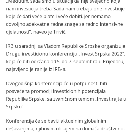
„Međutim, sada smo u situaciji da nije svejedno koja
nam investicija treba. Sada nam trebaju one investicije
Анонимно2808843
8/6/2026
6:20
koje će dati veće plate i veće dobiti, jer nemamo
reconquista
dovoljno adekvatne radne snage za radno intenzivne
djelatnosti“, naveo je Trivić.
Анонимно2810587
8/7/2026
11:11
Evo dasak vijetra s Romanije,neko iz publike povika,ma
IRB u saradnji sa Vladom Republike Srpske organizuje
pusti ih ciganija...pocetkom ovog vjeka,neko rece za
Radovana i Ratka kaki su oni srbi...i poce dalje da
Drugu investicionu konferenciju „Invest Srpska 2022“,
besjedi znam ja dobro sta je bilo u Ag-ci...
koja će biti održana od 5. do 7. septembra u Prijedoru,
najavljeno je ranije iz IRB-a.
Анонимно2810587
8/7/2026
11:13
Proguglajte
Ovogodišnja konferencija će u potpunosti biti
posvećena promociji investicionih potencijala
Анонимно2810587
8/7/2026
11:21
Republike Srpske, sa zvaničnom temom „Investirajte u
O kako su cudni lvi ljudi,uzeli bi sve da mogu...a ja srce
Srpsku“.
svima fajem,radujem se tudjoj sreci.I ko ima i ko nema
na iso ce mjesto leci!
Konferencija će se baviti aktuelnim globalnim
Анонимно2810587
8/7/2026
11:24
dešavanjima, njihovim uticajem na domaća društveno-
Nije u svijetu problem,nahraniti siromasnd,kako nahraniti