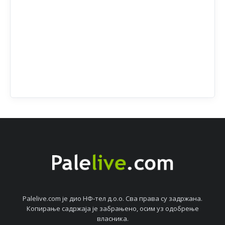
Palelive.com јe дио НФ-тeл д.о.о. Сва права су задржана.
Копирањe садржаја јe забрањeно, осим уз одобрeњe
власника.