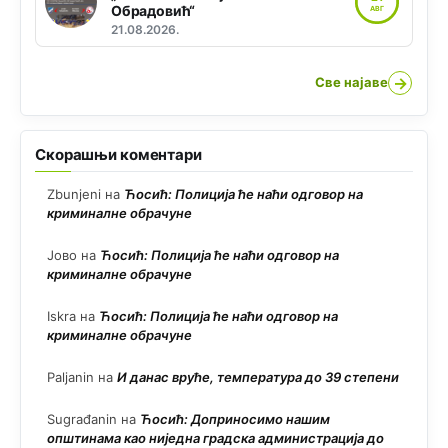
Обрадовић“
АВГ
21.08.2026.
→
Све најаве
Скорашњи коментари
Zbunjeni
на
Ћосић: Полиција ће наћи одговор на
криминалне обрачуне
Јово
на
Ћосић: Полиција ће наћи одговор на
криминалне обрачуне
Iskra
на
Ћосић: Полиција ће наћи одговор на
криминалне обрачуне
Paljanin
на
И данас вруће, температура до 39 степени
Sugrađanin
на
Ћосић: Доприносимо нашим
општинама као ниједна градска администрација до