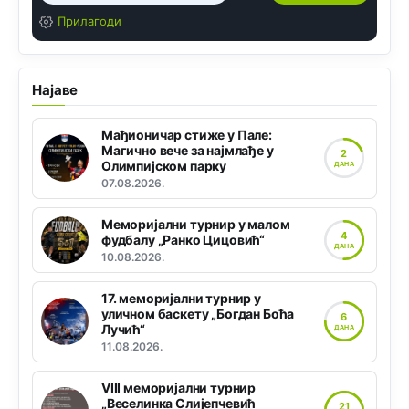
Прилагоди
Најаве
Мађионичар стиже у Пале:
Магично вече за најмлађе у
2
Олимпијском парку
ДАНА
07.08.2026.
Меморијални турнир у малом
4
фудбалу „Ранко Цицовић“
ДАНА
10.08.2026.
17. меморијални турнир у
уличном баскету „Богдан Боћа
6
Лучић“
ДАНА
11.08.2026.
VIII меморијални турнир
„Веселинка Слијепчевић
21