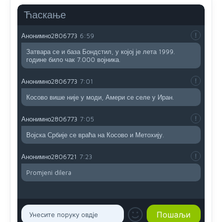
АМЕРИКАНЦИ ДО КРАЈА ГОДИНЕ ОДЛАЗЕ СА
Ћаскање
КОСОВА
Анонимно2806773
6:59
Затвара се и база Бондстил, у којој је лета 1999.
године било чак 7.000 војника.
Анонимно2806773
7:01
Косово више није у моди, Амери се селе у Иран.
Анонимно2806773
7:05
Војска Србије се враћа на Косово и Метохију.
Анонимно2806721
7:23
Promjeni dilera