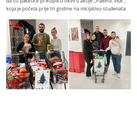
da su paketiće prikupili u okviru akcije „Paketić više“,
koja je počela prije tri godine na inicijativu studenata.
Анонимно2553747
8/4/2026
8:40
Lakše je tući djecu po
palama.nego
se kačiti sa
kriminalom.
Анонимно2797823
8/4/2026
1:29
Nema bolesti kao sto je
mrznja.Nema
dara kao sto je
zdravlje.Niti
bogastva kao st je mir i Boziji blagosov!
Анонимно2797823
8/4/2026
1:29
CUJTE,SRBI! CUVAJTE SE SEBE...Arcibald Rajs
Анонимно2762881
8/4/2026
4:40
bahatlook
Анонимно2798636
8/4/2026
5:23