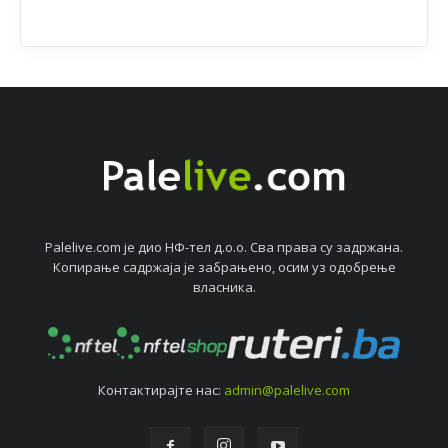
Palelive.com јe дио НФ-тeл д.о.о. Сва права су задржана.
Копирањe садржаја јe забрањeно, осим уз одобрeњe
власника.
Контактирајтe нас:
admin@palelive.com