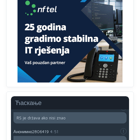
Милорад Додик је доживотни предсједник државе
Републике Српске! Душмани ће умријети од муке,не
могу му ништа.
Анонимно2802622
јуче
5:29
Mile je predsjednik stranke kao recimo Bakir ili Dragan a
tzv.rs
neće nikad biti država,samo pokrajina u državi
Bosni i Hercegovini
Анонимно2800732
јуче
6:20
Pavle D u d l a č
Анонимно2806339
4:23
RS je država ako nisi znao
Ћаскање
Анонимно2806339
4:24
RS je država ako nisi znao
Анонимно2806419
4:51