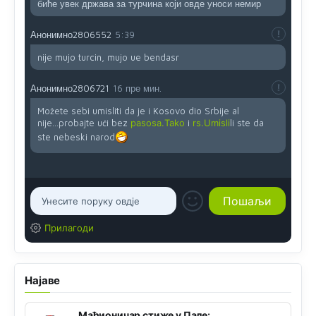
биће увек држава за турчина који овде уноси немир
Анонимно2806552
5:39
nije mujo turcin, mujo ue bendasr
Анонимно2806721
16 пре мин.
Možete sebi umisliti da je i Kosovo dio Srbije al
nije...probajte ući bez
pasosa.Tako
i
rs.Umisli
li ste da
ste nebeski narod
Прилагоди
Најаве
Мађионичар стиже у Пале: