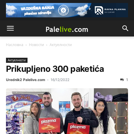
Насловна
Новости
Актуeлности
Актуeлности
Prikupljeno 300 paketića
Urednik2 Palelive.com
-
16/12/2022
1