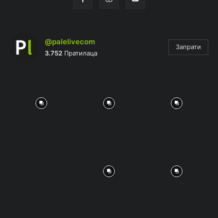
@palelivecom
Запрати
3.752
Пратилаца