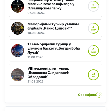
Магично вече за најмлађе у
2
Олимпијском парку
ДАНА
07.08.2026.
Меморијални турнир у малом
4
фудбалу „Ранко Цицовић“
ДАНА
10.08.2026.
17. меморијални турнир у
уличном баскету „Богдан Боћа
6
Лучић“
ДАНА
11.08.2026.
VIII меморијални турнир
„Веселинка Слијепчевић
21
Обрадовић“
АВГ
21.08.2026.
→
Све најаве