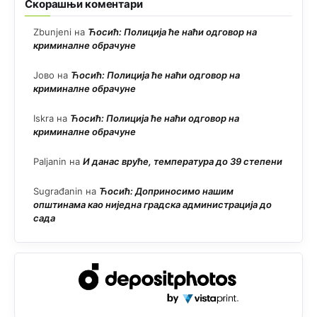
Скорашњи коментари
Zbunjeni
на
Ћосић: Полиција ће наћи одговор на
криминалне обрачуне
Јово
на
Ћосић: Полиција ће наћи одговор на
криминалне обрачуне
Iskra
на
Ћосић: Полиција ће наћи одговор на
криминалне обрачуне
Paljanin
на
И данас вруће, температура до 39 степени
Sugrađanin
на
Ћосић: Доприносимо нашим
општинама као ниједна градска администрација до
сада