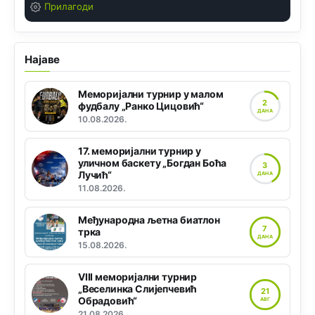
Прилагоди
Најаве
Меморијални турнир у малом
2
фудбалу „Ранко Цицовић“
ДАНА
10.08.2026.
17. меморијални турнир у
уличном баскету „Богдан Боћа
3
Лучић“
ДАНА
11.08.2026.
Међународна љетна биатлон
7
трка
ДАНА
15.08.2026.
VIII меморијални турнир
„Веселинка Слијепчевић
21
Обрадовић“
АВГ
21.08.2026.