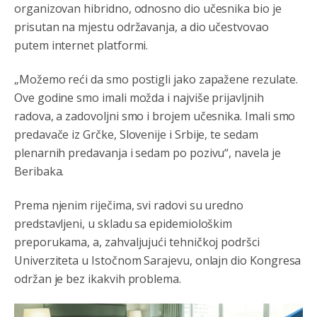
organizovan hibridno, odnosno dio učesnika bio je
prisutan na mjestu održavanja, a dio učestvovao
putem internet platformi.
„Možemo reći da smo postigli jako zapažene rezulate.
Ove godine smo imali možda i najviše prijavljnih
radova, a zadovoljni smo i brojem učesnika. Imali smo
predavače iz Grčke, Slovenije i Srbije, te sedam
plenarnih predavanja i sedam po pozivu“, navela je
Beribaka.
Prema njenim riječima, svi radovi su uredno
predstavljeni, u skladu sa epidemiološkim
preporukama, a, zahvaljujući tehničkoj podršci
Univerziteta u Istočnom Sarajevu, onlajn dio Kongresa
održan je bez ikakvih problema.