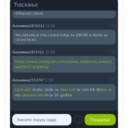
Ћаскање
Ovo pravilo jeste unijelo opravdan strah, posebno kada
su u pitanju starije osobe, osobe sa slabijim vidom ili
drhtavom rukom
Анонимно2819033
12:24
Yes,nekada je bila corava kutija za IZBORE a danas su
coravi biraci.
Анонимно2819162
12:35
https://www.instagram.com/natasa_miljanovic_zubac/r
eel/DR31-w4DKxQ/
Анонимно2553747
2:53
Ljudi.ako
draško dođe na
vlast.sve
će nam biti đž
aba.Ja
mu
vjerujem.tek
mi je 50 godina.