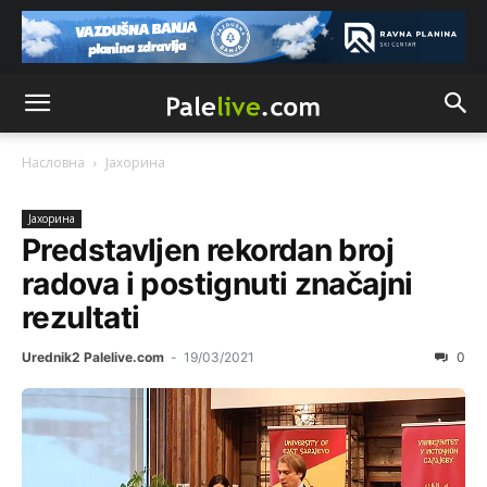
Насловна
Јахорина
Јахорина
Predstavljen rekordan broj
radova i postignuti značajni
rezultati
Urednik2 Palelive.com
-
19/03/2021
0