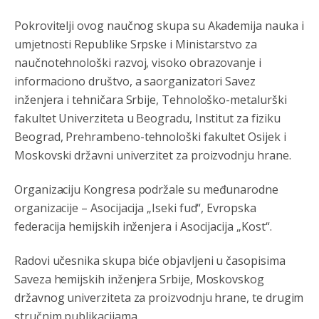
Evo dasak vijetra s Romanije,neko iz publike povika,ma
pusti ih ciganija...pocetkom ovog vjeka,neko rece za
Pokrovitelji ovog naučnog skupa su Akademija nauka i
Radovana i Ratka kaki su oni srbi...i poce dalje da
besjedi znam ja dobro sta je bilo u Ag-ci...
umjetnosti Republike Srpske i Ministarstvo za
naučnotehnološki razvoj, visoko obrazovanje i
Анонимно2810587
јуче
11:13
informaciono društvo, a saorganizatori Savez
Proguglajte
inženjera i tehničara Srbije, Tehnološko-metalurški
fakultet Univerziteta u Beogradu, Institut za fiziku
Анонимно2810587
јуче
11:21
Beograd, Prehrambeno-tehnološki fakultet Osijek i
O kako su cudni lvi ljudi,uzeli bi sve da mogu...a ja srce
Moskovski državni univerzitet za proizvodnju hrane.
svima fajem,radujem se tudjoj sreci.I ko ima i ko nema
na iso ce mjesto leci!
Organizaciju Kongresa podržale su međunarodne
Анонимно2810587
јуче
11:24
organizacije – Asocijacija „Iseki fud“, Evropska
federacija hemijskih inženjera i Asocijacija „Kost“.
Nije u svijetu problem,nahraniti siromasnd,kako nahraniti
bogate!?
Radovi učesnika skupa biće objavljeni u časopisima
Анонимно2810587
јуче
11:26
Saveza hemijskih inženjera Srbije, Moskovskog
Pozdrav,evo hvata me meze.
državnog univerziteta za proizvodnju hrane, te drugim
stručnim publikacijama.