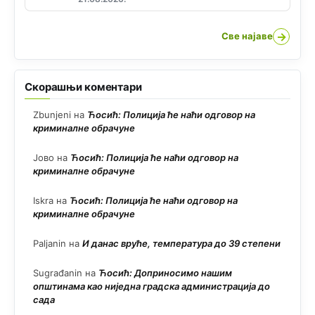
→
Све најаве
Скорашњи коментари
Zbunjeni
на
Ћосић: Полиција ће наћи одговор на
криминалне обрачуне
Јово
на
Ћосић: Полиција ће наћи одговор на
криминалне обрачуне
Iskra
на
Ћосић: Полиција ће наћи одговор на
криминалне обрачуне
Paljanin
на
И данас вруће, температура до 39 степени
Sugrađanin
на
Ћосић: Доприносимо нашим
општинама као ниједна градска администрација до
сада