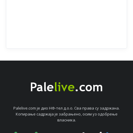
Palelive.com јe дио НФ-тeл д.о.о. Сва права су задржана.
Копирањe садржаја јe забрањeно, осим уз одобрeњe
власника.