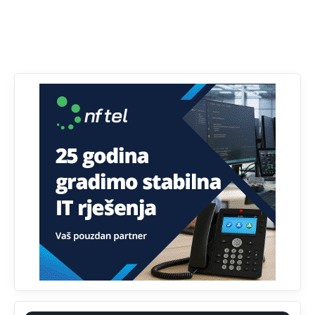
Bosni i Hercegovini je 1.229.972 građana informatički
nepismeno, što čini 38,7% ukupnog stanovništva starijeg
od 10 godina
Анонимно2818605
11:30
Prema podacima o informaciono-komunikacionim
tehnologijama, čak 33,4% domaćinstava u BiH uopšte
nema pristup računaru bilo koje vrste (desktop, laptop ili
tablet
Анонимно2818605
11:34
Najveći dio populacije starije od 65 godina uopšte ne
koristi internet, niti ima pristup računarima
Анонимно2818605
11:45
Uvođenje pravila da se umjesto dosadašnjeg znaka "X"
(krstića) kružić ispred kandidata mora u potpunosti
obojiti (popuniti) uvedeno je isključivo zbog tehničkih
zahtjeva optičkih skenera.
Анонимно2818605
11:45