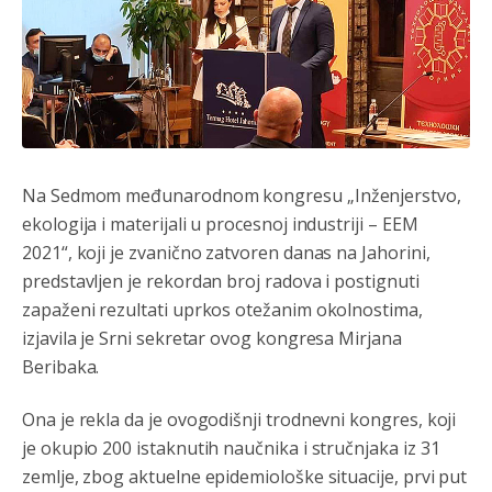
Na Sedmom međunarodnom kongresu „Inženjerstvo,
ekologija i materijali u procesnoj industriji – EEM
2021“, koji je zvanično zatvoren danas na Jahorini,
predstavljen je rekordan broj radova i postignuti
zapaženi rezultati uprkos otežanim okolnostima,
izjavila je Srni sekretar ovog kongresa Mirjana
Beribaka.
Ona je rekla da je ovogodišnji trodnevni kongres, koji
je okupio 200 istaknutih naučnika i stručnjaka iz 31
zemlje, zbog aktuelne epidemiološke situacije, prvi put