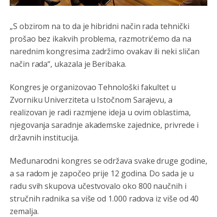
Sve i da se nekim čudom vojska Srbije "vrati" na
Kosovo-kome će se vratiti? Gdje je dobrodošla i koga
„S obzirom na to da je hibridni način rada tehnički
da brani? A imamo vojsku Kosova kojoj želimo svako
dobro i da se što bolje opreme
prošao bez ikakvih problema, razmotrićemo da na
narednim kongresima zadržimo ovakav ili neki sličan
Анонимно2808202
8/6/2026
1:38
način rada“, ukazala je Beribaka.
i mi tebi želimo dug život i tešku bolest
Kongres je organizovao Tehnološki fakultet u
Анонимно2808216
8/6/2026
1:42
Zvorniku Univerziteta u Istočnom Sarajevu, a
Akò se prevede...manji umro nego sto se rodio.
realizovan je radi razmjene ideja u ovim oblastima,
njegovanja saradnje akademske zajednice, privrede i
Анонимно2806721
8/6/2026
2:27
državnih institucija.
Kuniocu ide q u guz...
Međunarodni kongres se održava svake druge godine,
Анонимно2808843
8/6/2026
6:20
a sa radom je započeo prije 12 godina. Do sada je u
radu svih skupova učestvovalo oko 800 naučnih i
reconquista
stručnih radnika sa više od 1.000 radova iz više od 40
Анонимно2810587
јуче
11:11
zemalja.