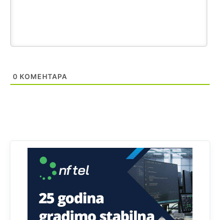
stopu nepismenosti u regionu.
Анонимно2818605
јуче
11:21
Najveći rizik sa nepismenim stanovništvom je "kupovina
glasova" i manipulacija kroz fiktivne pomoćnike (koji
zapravo glasaju po nalogu političkih partija, a ne po želji
birača).
0
КОМЕНТАРА
Анонимно2818605
јуче
11:28
Prema zvaničnim podacima Agencije za statistiku BiH, u
Bosni i Hercegovini je 1.229.972 građana informatički
nepismeno, što čini 38,7% ukupnog stanovništva starijeg
od 10 godina
Анонимно2818605
јуче
11:30
Prema podacima o informaciono-komunikacionim
tehnologijama, čak 33,4% domaćinstava u BiH uopšte
nema pristup računaru bilo koje vrste (desktop, laptop ili
tablet
Анонимно2818605
јуче
11:34