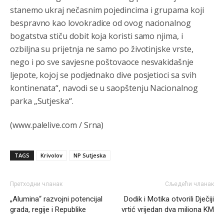
Анонимно2810587
8/7/2026
11:21
stanemo ukraj nečasnim pojedincima i grupama koji
bespravno kao lovokradice od ovog nacionalnog
O kako su cudni lvi ljudi,uzeli bi sve da mogu...a ja srce
svima fajem,radujem se tudjoj sreci.I ko ima i ko nema
bogatstva stiču dobit koja koristi samo njima, i
na iso ce mjesto leci!
ozbiljna su prijetnja ne samo po životinjske vrste,
nego i po sve savjesne poštovaoce nesvakidašnje
Анонимно2810587
8/7/2026
11:24
ljepote, kojoj se podjednako dive posjetioci sa svih
Nije u svijetu problem,nahraniti siromasnd,kako nahraniti
bogate!?
kontinenata“, navodi se u saopštenju Nacionalnog
parka „Sutjeska“.
Анонимно2810587
8/7/2026
11:26
Pozdrav,evo hvata me meze.
(www.palelive.com / Srna)
Анонимно2811968
8/7/2026
11:38
TAGS
Krivolov
NP Sutjeska
Sta bi rekao
prof.Momcil
o Gigovic?Tako je lepi moj!
Анонимно2811968
8/7/2026
12:34
Претходни чланак
Сљедећи чланак
„Alumina“ razvojni potencijal
Dodik i Motika otvorili Dječiji
Narod ne zeli da ih vode bogati i podobni,narod hoce
pametne i postene.
grada, regije i Republike
vrtić vrijedan dva miliona KM