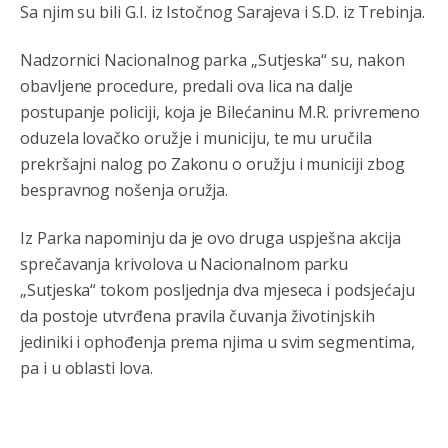
Анонимно2807895
8/6/2026
12:18
Sa njim su bili G.I. iz Istočnog Sarajeva i S.D. iz Trebinja.
Drzi pod kontrolom tri stvari jezik,karakter i
ponasanje...Uzivotu brani tri stvari:cast,prijatelja i
Nadzornici Nacionalnog parka „Sutjeska“ su, nakon
slabije.Iz
zivota iskljuci tri stvari uvredu,neznanje i
obavljene procedure, predali ova lica na dalje
zavist.Sve
dok si ziv gaji tri stvari dobrotu,pamet i
prijateljstvo!!
postupanje policiji, koja je Bilećaninu M.R. privremeno
oduzela lovačko oružje i municiju, te mu uručila
Анонимно2806721
8/6/2026
12:39
prekršajni nalog po Zakonu o oružju i municiji zbog
791 BiH nije priznala Kosovo kao nezavisnu državu jer
bespravnog nošenja oružja.
genocidna tvorevina pravi smetnju a recimo Srbija je
davno
priznala.Na
svakom proizvodu iz Srbije stoji -
uvoznik za Kosovo
Iz Parka napominju da je ovo druga uspješna akcija
sprečavanja krivolova u Nacionalnom parku
Анонимно2806721
8/6/2026
12:45
„Sutjeska“ tokom posljednja dva mjeseca i podsjećaju
Sve i da se nekim čudom vojska Srbije "vrati" na
da postoje utvrđena pravila čuvanja životinjskih
Kosovo-kome će se vratiti? Gdje je dobrodošla i koga
da brani? A imamo vojsku Kosova kojoj želimo svako
jediniki i ophođenja prema njima u svim segmentima,
dobro i da se što bolje opreme
pa i u oblasti lova.
Анонимно2808202
8/6/2026
1:38
i mi tebi želimo dug život i tešku bolest