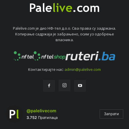
Palelive.com јe дио НФ-тeл д.о.о. Сва права су задржана.
Копирањe садржаја јe забрањeно, осим уз одобрeњe
власника.
Контактирајтe нас:
admin@palelive.com
@palelivecom
Запрати
3.752
Пратилаца