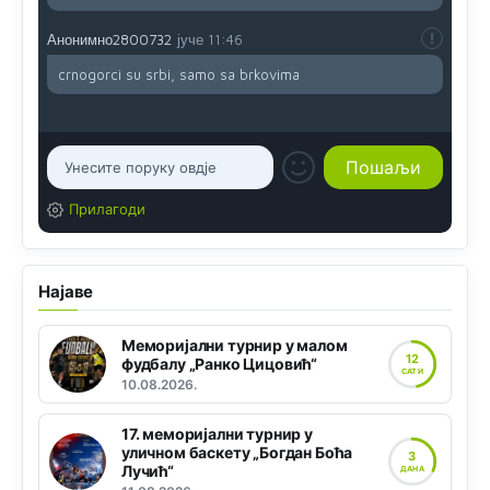
Анонимно2800732
јуче
11:46
crnogorci su srbi, samo sa brkovima
Прилагоди
Најаве
Меморијални турнир у малом
12
фудбалу „Ранко Цицовић“
САТИ
10.08.2026.
17. меморијални турнир у
уличном баскету „Богдан Боћа
3
Лучић“
ДАНА