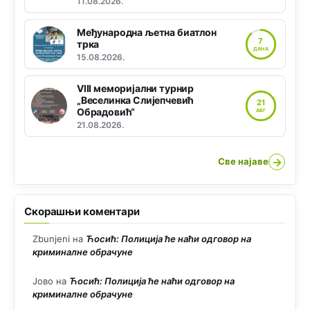
11.08.2026.
Међународна љетна биатлон
7
трка
ДАНА
15.08.2026.
VIII меморијални турнир
„Веселинка Слијепчевић
21
Обрадовић“
АВГ
21.08.2026.
→
Све најаве
Скорашњи коментари
Zbunjeni
на
Ћосић: Полиција ће наћи одговор на
криминалне обрачуне
Јово
на
Ћосић: Полиција ће наћи одговор на
криминалне обрачуне