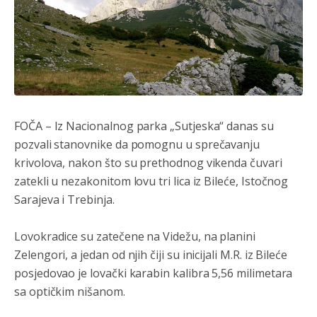
FOČA
– Iz Nacionalnog parka „Sutjeska“ danas su
pozvali stanovnike da pomognu u sprečavanju
krivolova, nakon što su prethodnog vikenda čuvari
zatekli u nezakonitom lovu tri lica iz Bileće, Istočnog
Анонимно2807791
8/6/2026
11:39
Sarajeva i Trebinja.
БиХ није гласала да је тзв.Косово држава. Лупаш ко к у
р а ц по самару луди турко.
Lovokradice su zatečene na Videžu, na planini
Zelengori, a jedan od njih čiji su inicijali M.R. iz Bileće
Анонимно2807895
8/6/2026
12:16
posjedovao je lovački karabin kalibra 5,56 milimetara
Dobro zboris 791,ovaj721 dok nije bilo interneta,samo
mu je porodica znala da je glup!
sa optičkim nišanom.