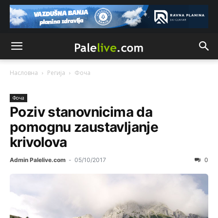
Насловна
Регија
Фоча
Фоча
Poziv stanovnicima da
pomognu zaustavljanje
krivolova
Admin Palelive.com
-
05/10/2017
0