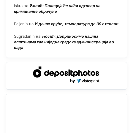
Iskra
на
Ћосић: Полиција ће наћи одговор на
криминалне обрачуне
Paljanin
на
И данас вруће, температура до 39 степени
Sugrađanin
на
Ћосић: Доприносимо нашим
општинама као ниједна градска администрација до
сада