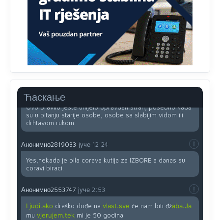
Najveći dio populacije starije od 65 godina uopšte ne
koristi internet, niti ima pristup računarima
Анонимно2818605
јуче
11:45
Uvođenje pravila da se umjesto dosadašnjeg znaka "X"
(krstića) kružić ispred kandidata mora u potpunosti
obojiti (popuniti) uvedeno je isključivo zbog tehničkih
zahtjeva optičkih skenera.
Анонимно2818605
јуче
11:45
Ћаскање
Ovo pravilo jeste unijelo opravdan strah, posebno kada
su u pitanju starije osobe, osobe sa slabijim vidom ili
drhtavom rukom
Анонимно2819033
јуче
12:24
Yes,nekada je bila corava kutija za IZBORE a danas su
coravi biraci.
Анонимно2553747
јуче
2:53
Ljudi.ako
draško dođe na
vlast.sve
će nam biti đž
aba.Ja
mu
vjerujem.tek
mi je 50 godina.