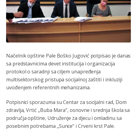
Načelnik opštine Pale Boško Jugović potpisao je danas
sa predstavnicima devet institucija i organizacija
protokol o saradnji sa ciljem unapređenja
multisektorskog pristupa socijalnoj zaštiti i inkluziji
uvođenjem referentnih mehanizama.
Potpisnici sporazuma su Centar za socijalni rad, Dom
zdravlja, Vrtić „Buba Mara“, osnovne i srednja škola sa
područja opštine, Udruženje za djecu i omladinu sa
posebnim potrebama „Sunce“ i Crveni krst Pale.