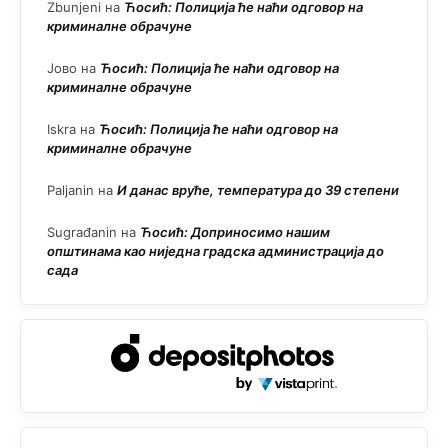
Zbunjeni
на
Ћосић: Полиција ће наћи одговор на
криминалне обрачуне
Јово
на
Ћосић: Полиција ће наћи одговор на
криминалне обрачуне
Iskra
на
Ћосић: Полиција ће наћи одговор на
криминалне обрачуне
Paljanin
на
И данас вруће, температура до 39 степени
Sugrađanin
на
Ћосић: Доприносимо нашим
општинама као ниједна градска администрација до
сада