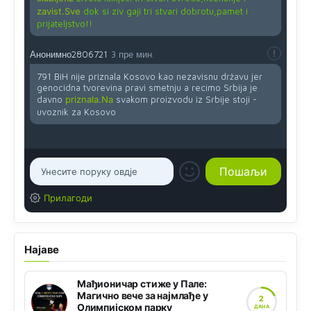
zavist.Sve
dok si ziv gaji tri stvari dobrotu,pamet i
prijateljstvo!!
Анонимно2806721
3 пре мин.
791 BiH nije priznala Kosovo kao nezavisnu državu jer
genocidna tvorevina pravi smetnju a recimo Srbija je
davno
priznala.Na
svakom proizvodu iz Srbije stoji -
uvoznik za Kosovo
Прилагоди
Најаве
Мађионичар стиже у Пале:
Магично вече за најмлађе у
2
Олимпијском парку
ДАНА