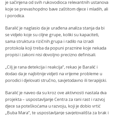
je sačinjena od svih rukovodioca relevantnih ustanova
Анонимно2800426
јуче
2:05
koje se prevashopdno bave zaštitom djece i mladih, ali
i porodica.
Sto bogatiji-to skrtiji,sto tisi-to opasniji,sto pricivljiviji-to
gluplji,sto ljepsi-to razmazaniji,sto emotivniji-to
iskreniji,sto jaci- to bezdusniji,sto sladji u govoru-to
Baralić je naglasio da je urađena analiza stanja da bi
veci prevarant...
se vidjelo koje su ciljne grupe, koliki su kapaciteti,
Анонимно2802132
јуче
2:14
sama struktura rizičnih grupa i radilo na izradi
Mnogi nesposobni ljudi su daleko dogurali. Ko je
protokola koji treba da popuni praznine koje nekada
nesposoban može raditi sve. Sposobni rade samo ono
propisi i zakoni nisi dovoljno precizno definisali.
što znaju.
„Cilj je rana detekcija i reakcija“, rekao je Baralić i
Анонимно2022778
јуче
3:59
dodao da je najbitnije vidjeti na vrijeme probleme u
....i onda su na tenkovima NATO pakta, na vlast došli
jedna baba i jedan švercer dezerter ratni profiter i
porodici i djelovati stručno, savjetodavno ili terapijski.
ikonokradica .... ende
Baralić je naveo da su kroz ove aktivnosti nastala dva
Анонимно2802605
јуче
5:25
projekta – uspostavljanje Centra za rani rast i razvoj
Милорад Додик је доживотни предсједник државе
djece sa poteškoćama u razvoju, koji je dobio vrtić
Републике Српске! Душмани ће умријети од муке,не
могу му ништа.
„Buba Mara“, te uspostavljanje savjetovališta za brak i