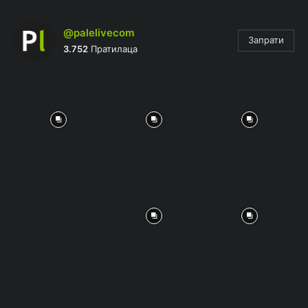
@palelivecom
Запрати
3.752
Пратилаца