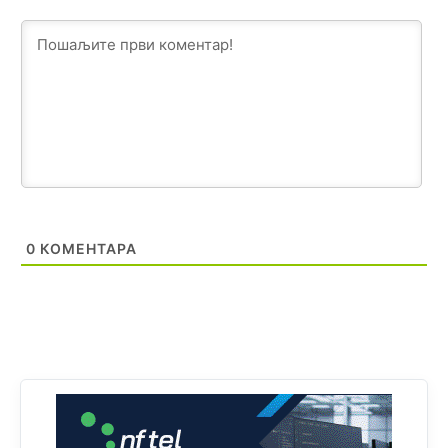
Анонимно2806721
7:23
Promjeni dilera
Анонимно2807323
9:51
Vise je Republika SRPSKA drzava nego Kosovo. Sa
Kosova se Srbi mogu i lijecit i skolovat i glasat u Srbij. A
niko sa 23 posto federacije to ne moze u Republici
Srpskoj. Zato zivjela REPUBLIKA SRPSKA
Анонимно2807441
10:21
муслимански екстремиста,шта он има са тзв Косовом?
0
КОМЕНТАРА
Анонимно2807447
10:21
Откуд онолико увече арапа по Палама са комплет
породицама?
Анонимно2807441
10:22
накотило се
Анонимно2807447
10:24