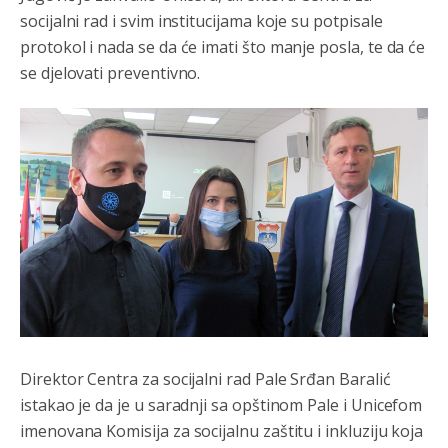
socijalni rad i svim institucijama koje su potpisale
protokol i nada se da će imati što manje posla, te da će
Анонимно2801129
јуче
11:08
se djelovati preventivno.
Vodovodu je primaran novac koji sigurno dobija iz
Kantona.Seljac
i koji žive u Palama (kakvi građani kad je
sve šljeglo) ionako slabo plaćaju vodu
Анонимно2798926
јуче
11:17
Neka ste Vi građanin da nas produhovite!
Анонимно2798926
јуче
11:20
Najbolje da se preselite u Kanton a
Анонимно2798926
јуче
11:21
Ako tamo već ne živite. Topla preporuka paljanskog
seljaka
Direktor Centra za socijalni rad Pale Srđan Baralić
Анонимно2801833
јуче
12:28
istakao je da je u saradnji sa opštinom Pale i Unicefom
imenovana Komisija za socijalnu zaštitu i inkluziju koja
yбиће га Били као зеца