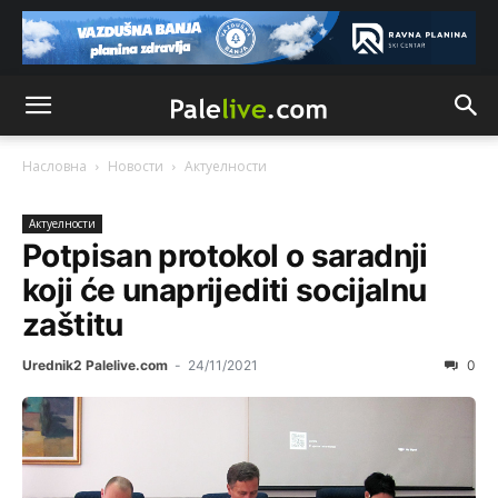
Насловна
Новости
Актуeлности
Актуeлности
Potpisan protokol o saradnji
koji će unaprijediti socijalnu
zaštitu
Urednik2 Palelive.com
-
24/11/2021
0