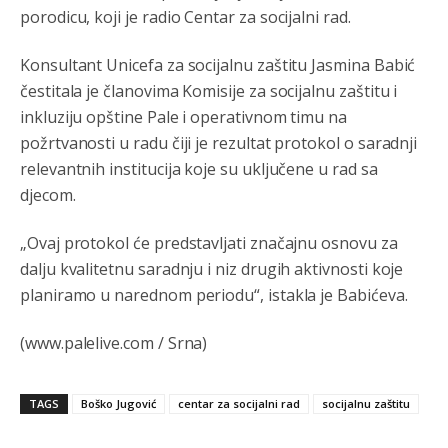
porodicu, koji je radio Centar za socijalni rad.
Анонимно2802622
јуче
5:29
Mile je predsjednik stranke kao recimo Bakir ili Dragan a
Konsultant Unicefa za socijalnu zaštitu Jasmina Babić
tzv.rs
neće nikad biti država,samo pokrajina u državi
čestitala je članovima Komisije za socijalnu zaštitu i
Bosni i Hercegovini
inkluziju opštine Pale i operativnom timu na
Анонимно2806339
4:23
požrtvanosti u radu čiji je rezultat protokol o saradnji
relevantnih institucija koje su uključene u rad sa
RS je država ako nisi znao
djecom.
Анонимно2806339
4:24
„Ovaj protokol će predstavljati značajnu osnovu za
RS je država ako nisi znao
dalju kvalitetnu saradnju i niz drugih aktivnosti koje
Анонимно2806419
4:51
planiramo u narednom periodu“, istakla je Babićeva.
биће увек држава за турчина који овде уноси немир
(www.palelive.com / Srna)
Анонимно2806552
5:39
nije mujo turcin, mujo ue bendasr
TAGS
Boško Jugović
centar za socijalni rad
socijalnu zaštitu
Анонимно2806721
6:37