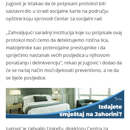
Jugović je istakao da će potpisani protokol biti
sastavni dio u izradi socijalne karte na području
opštine koju sprovodi Centar za socijalni rad.
„Zahvaljujući saradnji institucija koje su potpisale ovaj
protokol moći ćemo da detektujemo rizična lica,
maloljetnike kao potencijalne prestupnike i da
spriječimo nastanak većih posljedica u njihovom
ponašanju i delinkvenciju“, rekao je Jugović i dodao da
će se na taj način moći djelovati preventivno, a ne da
se liječe posljedice.
Jugović je zahvalio Unicefu, direktoru Centra za