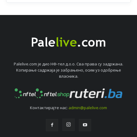
Palelive.com јe дио НФ-тeл д.о.о. Сва права су задржана.
Копирањe садржаја јe забрањeно, осим уз одобрeњe
власника.
Контактирајтe нас:
admin@palelive.com