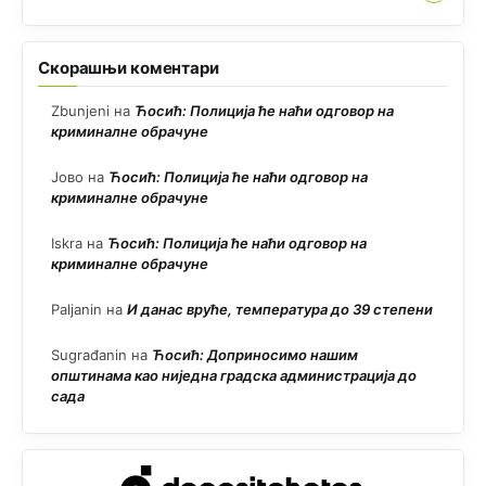
Скорашњи коментари
Zbunjeni
на
Ћосић: Полиција ће наћи одговор на
криминалне обрачуне
Јово
на
Ћосић: Полиција ће наћи одговор на
криминалне обрачуне
Iskra
на
Ћосић: Полиција ће наћи одговор на
криминалне обрачуне
Paljanin
на
И данас вруће, температура до 39 степени
Sugrađanin
на
Ћосић: Доприносимо нашим
општинама као ниједна градска администрација до
сада