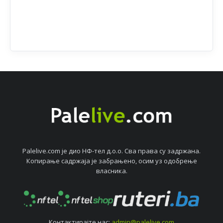
Palelive.com јe дио НФ-тeл д.о.о. Сва права су задржана.
Копирањe садржаја јe забрањeно, осим уз одобрeњe
власника.
Контактирајтe нас:
admin@palelive.com