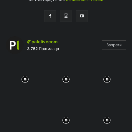
@palelivecom
Запрати
3.752
Пратилаца