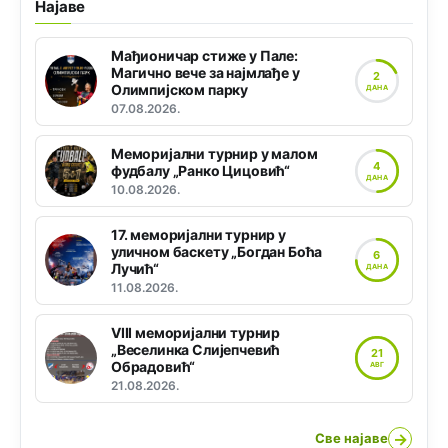
Најаве
Мађионичар стиже у Пале:
Магично вече за најмлађе у
2
Олимпијском парку
ДАНА
07.08.2026.
Меморијални турнир у малом
4
фудбалу „Ранко Цицовић“
ДАНА
10.08.2026.
17. меморијални турнир у
уличном баскету „Богдан Боћа
6
Лучић“
ДАНА
11.08.2026.
VIII меморијални турнир
„Веселинка Слијепчевић
21
Обрадовић“
АВГ
21.08.2026.
→
Све најаве