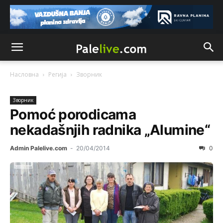
Насловна
Регија
Зворник
Зворник
Pomoć porodicama
nekadašnjih radnika „Alumine“
Admin Palelive.com
-
20/04/2014
0