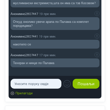
муслимански екстремиста,шта он има са тзв Косовом?
Анонимно2807447
19 пре мин.
Откуд онолико увече арапа по Палама са комплет
породицама?
Анонимно2807441
19 пре мин.
накотило се
Анонимно2807447
17 пре мин.
Техеран и нинџе по Палама
Прилагоди