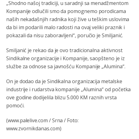
„Shodno našoj tradiciji, u saradnji sa menadžmentom
Анонимно2798926
јуче
11:20
Kompanije odlučili smo da pomognemo porodicama
Najbolje da se preselite u Kanton a
naših nekadašnjih radnika koji žive u teškim uslovima
da bi im podarili malo radosti na ovaj veliki praznik i
Анонимно2798926
јуче
11:21
pokazali da nisu zaboravljeni“, poručio je Smiljanić.
Ako tamo već ne živite. Topla preporuka paljanskog
seljaka
Smiljanić je rekao da je ovo tradicionalna aktivnost
Анонимно2801833
јуче
12:28
Sindikalne organizacije i Kompanije, saopšteno je iz
službe za odnose sa javnošću Kompanije „Alumina“.
yбиће га Били као зеца
Анонимно2800426
јуче
2:05
On je dodao da je Sindikalna organizacija metalske
industrije i rudarstva kompanije „Alumina“ od početka
Sto bogatiji-to skrtiji,sto tisi-to opasniji,sto pricivljiviji-to
gluplji,sto ljepsi-to razmazaniji,sto emotivniji-to
ove godine dodijelila blizu 5.000 KM raznih vrsta
iskreniji,sto jaci- to bezdusniji,sto sladji u govoru-to
veci prevarant...
pomoći.
Анонимно2802132
јуче
2:14
(www.palelive.com / Srna / Foto:
www.zvornikdanas.com)
Mnogi nesposobni ljudi su daleko dogurali. Ko je
nesposoban može raditi sve. Sposobni rade samo ono
što znaju.