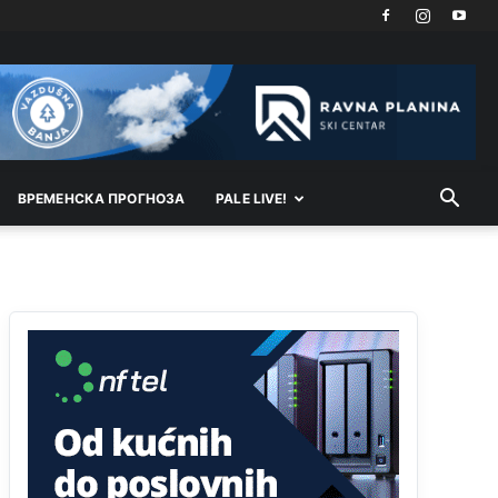
Kosovo je država a manji BH entitet pokrajina.Što
se tiče arapa po Palama i Jahorini,ostavljaju vam
pare a vi se smeškate .Da ne bi možda da vam
šalju poštom a da ne dolaze? Kurko
Анонимно2807791
11:39
БиХ није гласала да је тзв.Косово држава.
Лупаш ко к у р а ц по самару луди турко.
ВРEМEНСКА ПРОГНОЗА
PALE LIVE!
Анонимно2807895
12:16
Dobro zboris 791,ovaj721 dok nije bilo
interneta,samo mu je porodica znala da je glup!
Анонимно2807895
12:18
Drzi pod kontrolom tri stvari jezik,karakter i
ponasanje...Uzivotu brani tri stvari:cast,prijatelja i
slabije.Iz
zivota iskljuci tri stvari uvredu,neznanje
i
zavist.Sve
dok si ziv gaji tri stvari
dobrotu,pamet i prijateljstvo!!