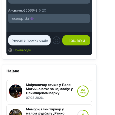
Анонимно2808843
6:20
reconquista
Прилагоди
Најаве
Мађионичар стиже у Пале:
Магично вече за најмлађе у
23
Олимпијском парку
САТИ
07.08.2026.
Меморијални турнир у
малом фудбалу „Ранко
4