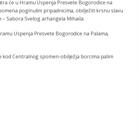
sutra će u Hramu Uspenja Presvete Bogorodice na
pomena poginulim pripadnicima, obilježiti krsnu slavu
e – Sabora Svetog arhangela Mihaila.
 Hramu Uspenja Presvete Bogorodice na Palama,
e kod Centralnog spomen-obilježja borcima palim