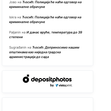
Јово
на
Ћосић: Полиција ће наћи одговор на
криминалне обрачуне
Iskra
на
Ћосић: Полиција ће наћи одговор на
криминалне обрачуне
Paljanin
на
И данас вруће, температура до 39
степени
Sugrađanin
на
Ћосић: Доприносимо нашим
општинама као ниједна градска
администрација до сада