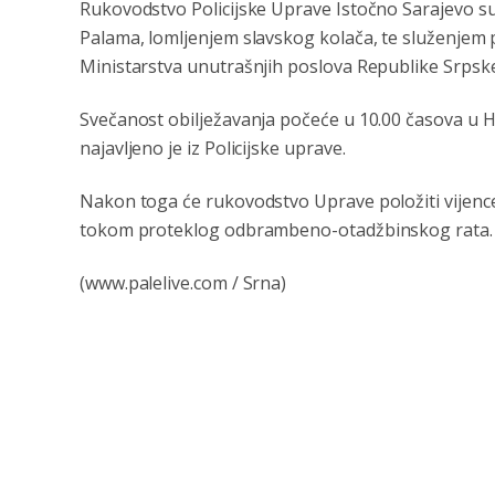
Rukovodstvo Policijske Uprave Istočno Sarajevo 
Palama, lomljenjem slavskog kolača, te služenjem 
Ministarstva unutrašnjih poslova Republike Srpsk
Svečanost obilježavanja počeće u 10.00 časova u
najavljeno je iz Policijske uprave.
Nakon toga će rukovodstvo Uprave položiti vijenc
tokom proteklog odbrambeno-otadžbinskog rata.
(www.palelive.com / Srna)