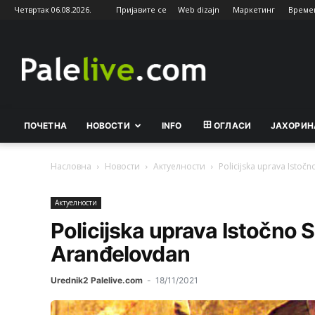
Четвртак 06.08.2026.
Пријавите се
Web dizajn
Маркетинг
Време
Palelive.com
ПОЧЕТНА
НОВОСТИ
INFO
ОГЛАСИ
ЈАХОРИН
Насловна
Новости
Актуeлности
Policijska uprava Istoč
Актуeлности
Policijska uprava Istočno S
Aranđelovdan
Urednik2 Palelive.com
-
18/11/2021