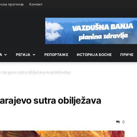
нска прогноза
Контакт
А
РEГИЈА
РEПОРТАЖE
ИСТОРИЈА БОСНЕ
ПРИЧЕ
no Sarajevo sutra obilježava Aranđelovdan
arajevo sutra obilježava
0