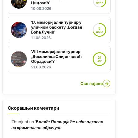
Цицовић“
ДАНА
10.08.2026.
17. меморијални турнир у
уличном баскету „Богдан
5
Боћа Лучић“
ДАНА
11.08.2026.
VIII меморијални турнир
„Веселинка Слијепчевић
21
Обрадовић“
АВГ
21.08.2026.
→
Све најаве
Скорашњи коментари
Zbunjeni
на
Ћосић: Полиција ће наћи одговор
на криминалне обрачуне