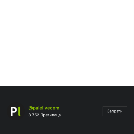
@palelivecom
Запрати
3.752
Пратилаца