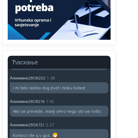
Анонимно2806721
12:39
791 BiH nije priznala Kosovo kao nezavisnu
državu jer genocidna tvorevina pravi smetnju a
recimo Srbija je davno
priznala.Na
svakom
proizvodu iz Srbije stoji -uvoznik za Kosovo
Анонимно2806721
12:45
Sve i da se nekim čudom vojska Srbije "vrati" na
Kosovo-kome će se vratiti? Gdje je dobrodošla i
koga da brani? A imamo vojsku Kosova kojoj
Ћаскање
želimo svako dobro i da se što bolje opreme
Анонимно2808202
1:38
i mi tebi želimo dug život i tešku bolest
Анонимно2808216
1:42
Akò se prevede...manji umro nego sto se rodio.
Анонимно2806721
2:27
Kuniocu ide q u guz...