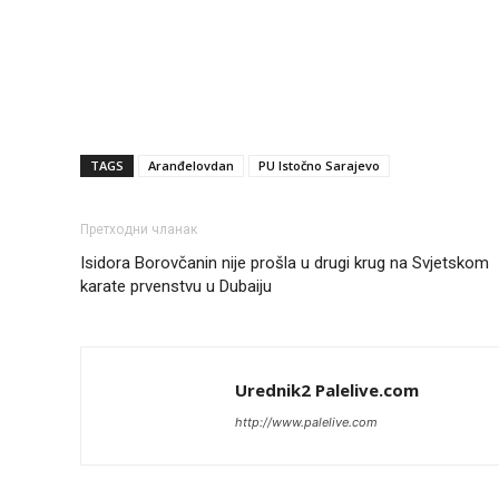
TAGS
Aranđelovdan
PU Istočno Sarajevo
Претходни чланак
Isidora Borovčanin nije prošla u drugi krug na Svjetskom
karate prvenstvu u Dubaiju
Urednik2 Palelive.com
http://www.palelive.com