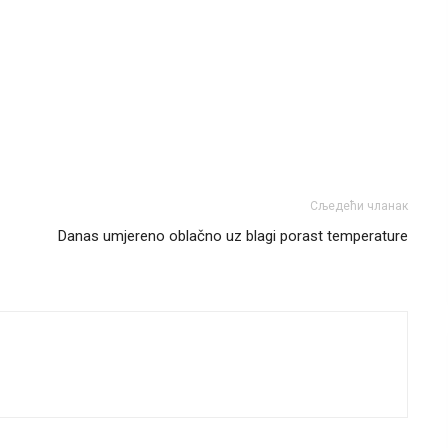
Сљедећи чланак
Danas umjereno oblačno uz blagi porast temperature