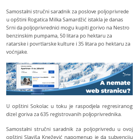
ste nebeski narod
Samostalni stručni saradnik za poslove poljoprivrede
u opštini Rogatica Milka Samardžić istakla je danas
Анонимно2806773
јуче
6:56
Srni da poljoprivrednici mogu kupiti gorivo na Nestro
АМЕРИКАНЦИ ДО КРАЈА ГОДИНЕ ОДЛАЗЕ СА
benzinskim pumpama, 50 litara po hektaru za
КОСОВА
ratarske i povrtlarske kulture i 35 litara po hektaru za
Анонимно2806773
јуче
6:59
voćnjake.
Затвара се и база Бондстил, у којој је лета 1999.
године било чак 7.000 војника.
Анонимно2806773
јуче
7:01
Косово више није у моди, Амери се селе у Иран.
Анонимно2806773
јуче
7:05
U opštini Sokolac u toku je raspodjela regresiranog
Војска Србије се враћа на Косово и Метохију.
dizel goriva za 635 registrovanih poljoprivrednika.
Анонимно2806721
јуче
7:23
Samostalni stručni saradnik za poljoprivredu u ovoj
Promjeni dilera
opštini Slaviša Knežević napomenuo je da subvenciju