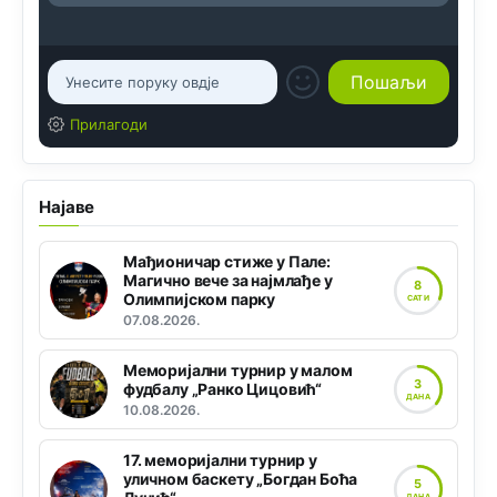
Прилагоди
Најаве
Мађионичар стиже у Пале:
Магично вече за најмлађе у
8
Олимпијском парку
САТИ
07.08.2026.
Меморијални турнир у малом
3
фудбалу „Ранко Цицовић“
ДАНА
10.08.2026.
17. меморијални турнир у
уличном баскету „Богдан Боћа
5
ДАНА