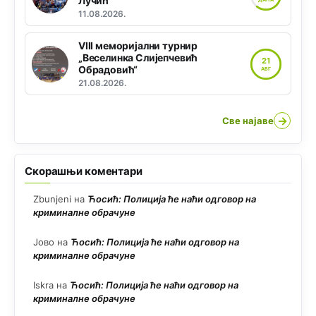
Лучић“
11.08.2026.
VIII меморијални турнир
„Веселинка Слијепчевић
21
Обрадовић“
АВГ
21.08.2026.
→
Све најаве
Скорашњи коментари
Zbunjeni
на
Ћосић: Полиција ће наћи одговор на
криминалне обрачуне
Јово
на
Ћосић: Полиција ће наћи одговор на
криминалне обрачуне
Iskra
на
Ћосић: Полиција ће наћи одговор на
криминалне обрачуне