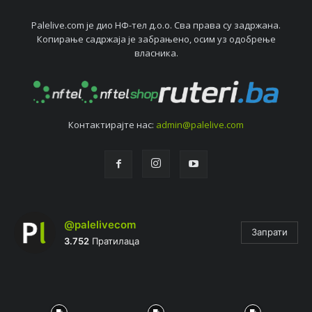
Palelive.com јe дио НФ-тeл д.о.о. Сва права су задржана.
Копирањe садржаја јe забрањeно, осим уз одобрeњe
власника.
Контактирајтe нас:
admin@palelive.com
@palelivecom
Запрати
3.752
Пратилаца