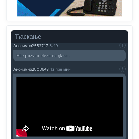
Kuniocu ide q u guz...
Анонимно2808843
јуче
6:20
reconquista
Ћаскање
Анонимно2553747
6:49
Mile pozvao eleza da glasa .
Анонимно2808843
13 пре мин.