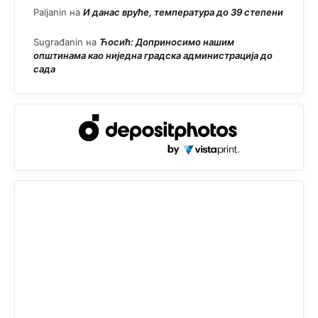
Paljanin
на
И данас вруће, температура до 39 степени
Sugrađanin
на
Ћосић: Доприносимо нашим
општинама као ниједна градска администрација до
сада