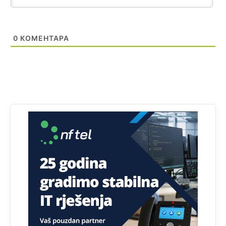
Анонимно2806721
јуче
12:39
791 BiH nije priznala Kosovo kao nezavisnu državu jer
0
КОМЕНТАРА
genocidna tvorevina pravi smetnju a recimo Srbija je
davno
priznala.Na
svakom proizvodu iz Srbije stoji -
uvoznik za Kosovo
Анонимно2806721
јуче
12:45
Sve i da se nekim čudom vojska Srbije "vrati" na
Kosovo-kome će se vratiti? Gdje je dobrodošla i koga
da brani? A imamo vojsku Kosova kojoj želimo svako
dobro i da se što bolje opreme
Анонимно2808202
јуче
1:38
i mi tebi želimo dug život i tešku bolest
Анонимно2808216
јуче
1:42
Akò se prevede...manji umro nego sto se rodio.
Анонимно2806721
јуче
2:27