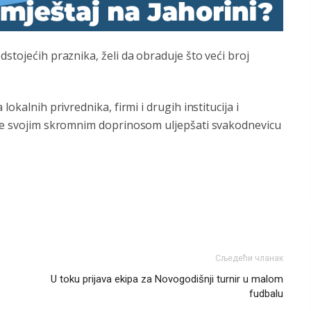
stojećih praznika, želi da obraduje što veći broj
okalnih privrednika, firmi i drugih institucija i
 će svojim skromnim doprinosom uljepšati svakodnevicu
Сљедећи чланак
U toku prijava ekipa za Novogodišnji turnir u malom
fudbalu