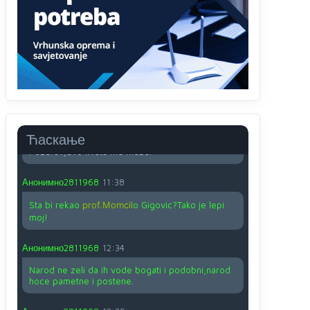
O kako su cudni lvi ljudi,uzeli bi sve da mogu...a
ja srce svima fajem,radujem se tudjoj sreci.I ko
ima i ko nema na iso ce mjesto leci!
Анонимно2810587
11:24
Nije u svijetu problem,nahraniti siromasnd,kako
nahraniti bogate!?
Анонимно2810587
11:26
Ћаскање
Pozdrav,evo hvata me meze.
Анонимно2811968
11:38
Sta bi rekao
prof.Momcil
o Gigovic?Tako je lepi
moj!
Анонимно2811968
12:34
Narod ne zeli da ih vode bogati i podobni,narod
hoce pametne i postene.