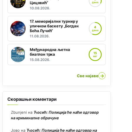
Цицовић“
ДАНА
10.08.2026.
17. меморијални турнир у
уличном баскету „Богдан
4
Боћа Лучић“
ДАНА
11.08.2026.
Међународна љетна
15
биатлон трка
АВГ
15.08.2026.
→
Све најаве
Скорашњи коментари
Zbunjeni
на
Ћосић: Полиција ће наћи одговор
на криминалне обрачуне
Јово
на
Ћосић: Полиција ће наћи одговор на