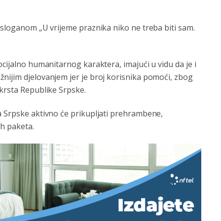
 sloganom „U vrijeme praznika niko ne treba biti sam.
cijalno humanitarnog karaktera, imajući u vidu da je i
nijim djelovanjem jer je broj korisnika pomoći, zbog
 krsta Republike Srpske.
a Srpske aktivno će prikupljati prehrambene,
ih paketa.