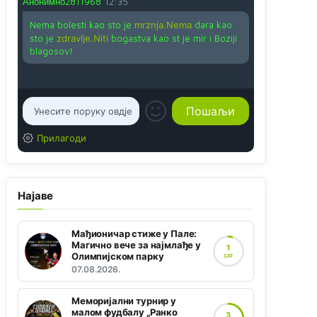
Анонимно2811968
12:35
Nema bolesti kao sto je
mrznja.Nema
dara kao
sto je
zdravlje.Niti
bogastva kao st je mir i Boziji
blagosov!
Прилагоди
Најаве
Мађионичар стиже у Пале:
Магично вече за најмлађе у
1
Олимпијском парку
САТ
07.08.2026.
Меморијални турнир у
малом фудбалу „Ранко
3