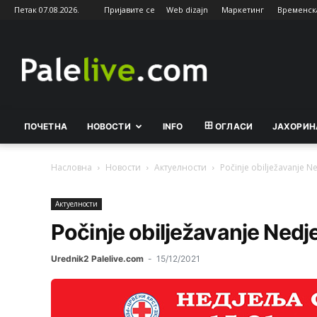
Петак 07.08.2026.
Пријавите се
Web dizajn
Маркетинг
Временск
Palelive.com
ПОЧЕТНА
НОВОСТИ
INFO
ОГЛАСИ
ЈАХОРИН
Насловна
Новости
Актуeлности
Počinje obilježavanje Ne
Актуeлности
Počinje obilježavanje Nedje
Urednik2 Palelive.com
-
15/12/2021