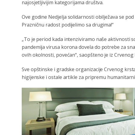
najosjetljivijim kategorijama društva.
Ove godine Nedjelja solidarnosti obilježava se pod
Prazničnu radost podijelimo sa drugima!“
„To je period kada intenziviramo naše aktivnosti so
pandemija virusa korona dovela do potrebe za snaž
ovih okolnosti, povećan“, saopšteno je iz Crvenog
Sve opštinske i gradske organizacije Crvenog krst
higijenske i ostale artikle za pripremu humanitarn