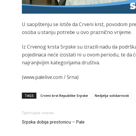
U saopštenju se ističe da Crveni krst, povodom pred
osoba u stanju potrebe u ovo praznično vrijeme.
Iz Crvenog krsta Srpske su izrazili nadu da podrška l
pojedinaca neće izostati ni u ovom periodu, te da
najranjivijim kategorijama društva.
(www.palelive.com / Srna)
TAGS
Crveni krst Republike Srpske
Nedjelja solidarnosti
Претходни чланак
Srpska dobija prestonicu – Pale