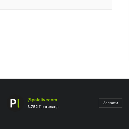
@palelivecom
Запрати
3.752
Пратилаца