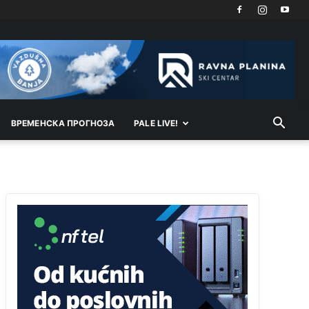
Akò se prevede...manji umro nego sto se rodio.
Анонимно2806721
јуче
2:27
Kuniocu ide q u guz...
Анонимно2808843
јуче
6:20
reconquista
ВРEМEНСКА ПРОГНОЗА
PALE LIVE!
Анонимно2810587
11:11
Evo dasak vijetra s Romanije,neko iz publike
povika,ma pusti ih ciganija...pocetkom ovog
vjeka,neko rece za Radovana i Ratka kaki su oni
srbi...i poce dalje da besjedi znam ja dobro sta je
bilo u Ag-ci...
Анонимно2810587
11:13
Proguglajte
Анонимно2810587
11:21