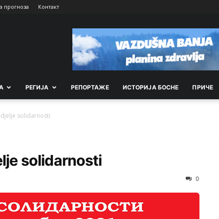
а прогноза
Контакт
А
РEГИЈА
РEПОРТАЖE
ИСТОРИЈА БОСНЕ
ПРИЧЕ
djelje solidarnosti
lje solidarnosti
0