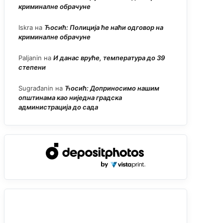
криминалне обрачуне
Iskra
на
Ћосић: Полиција ће наћи одговор на
криминалне обрачуне
Paljanin
на
И данас вруће, температура до 39
степени
Sugrađanin
на
Ћосић: Доприносимо нашим
општинама као ниједна градска
администрација до сада