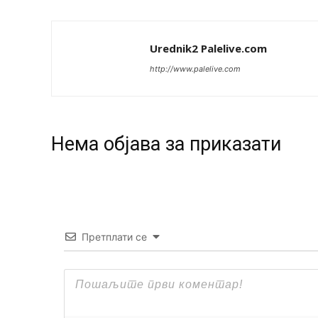
Urednik2 Palelive.com
http://www.palelive.com
Нeма објава за приказати
Претплати се