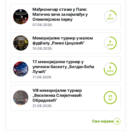
Мађионичар стиже у Пале:
Магично вече за најмлађе у
2
Олимпијском парку
ДАНА
07.08.2026.
Меморијални турнир у малом
4
фудбалу „Ранко Цицовић“
ДАНА
10.08.2026.
17. меморијални турнир у
уличном баскету „Богдан Боћа
6
Лучић“
ДАНА
11.08.2026.
VIII меморијални турнир
„Веселинка Слијепчевић
21
Обрадовић“
АВГ
21.08.2026.
→
Све најаве