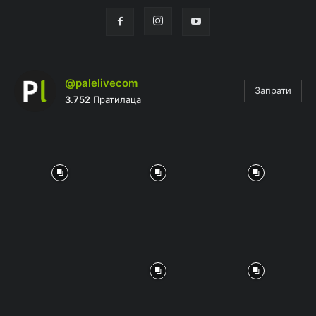
@palelivecom
Запрати
3.752
Пратилаца