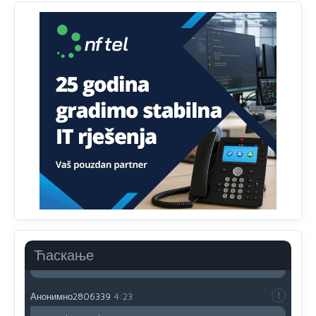
Анонимно2022778
јуче
3:59
....i onda su na tenkovima NATO pakta, na vlast došli
jedna baba i jedan švercer dezerter ratni profiter i
ikonokradica .... ende
Анонимно2802605
јуче
5:25
Милорад Додик је доживотни предсједник државе
Републике Српске! Душмани ће умријети од муке,не
могу му ништа.
Анонимно2802622
јуче
5:29
Mile je predsjednik stranke kao recimo Bakir ili Dragan a
tzv.rs
neće nikad biti država,samo pokrajina u državi
Bosni i Hercegovini
Анонимно2800732
јуче
6:20
Ћаскање
Pavle D u d l a č
Анонимно2806339
4:23