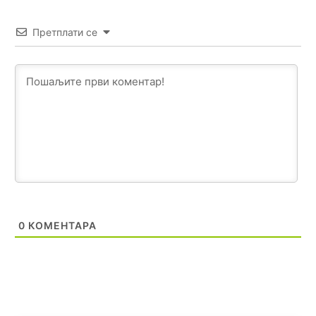
Najbolje da se preselite u Kanton a
Претплати се
Анонимно2798926
јуче
11:21
Ako tamo već ne živite. Topla preporuka paljanskog
seljaka
Анонимно2801833
јуче
12:28
yбиће га Били као зеца
Анонимно2800426
јуче
2:05
Sto bogatiji-to skrtiji,sto tisi-to opasniji,sto pricivljiviji-to
gluplji,sto ljepsi-to razmazaniji,sto emotivniji-to
iskreniji,sto jaci- to bezdusniji,sto sladji u govoru-to
veci prevarant...
0
КОМЕНТАРА
Анонимно2802132
јуче
2:14
Mnogi nesposobni ljudi su daleko dogurali. Ko je
nesposoban može raditi sve. Sposobni rade samo ono
što znaju.