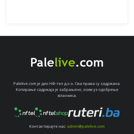
Palelive.com јe дио НФ-тeл д.о.о. Сва права су задржана.
Копирањe садржаја јe забрањeно, осим уз одобрeњe
власника.
Контактирајтe нас:
admin@palelive.com