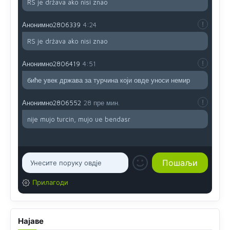
RS je država ako nisi znao
Анонимно2806339
4:24
RS je država ako nisi znao
Анонимно2806419
4:51
биће увек држава за турчина који овде уноси немир
Анонимно2806552
28 пре мин.
nije mujo turcin, mujo ue bendasr
Прилагоди
Најаве