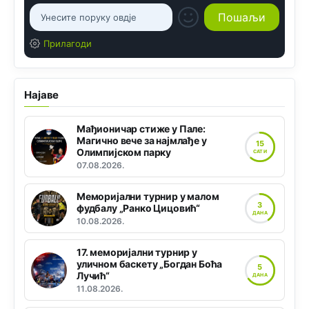
Прилагоди
Најаве
Мађионичар стиже у Пале:
Магично вече за најмлађе у
15
Олимпијском парку
САТИ
07.08.2026.
Меморијални турнир у малом
3
фудбалу „Ранко Цицовић“
ДАНА
10.08.2026.
17. меморијални турнир у
уличном баскету „Богдан Боћа
5
Лучић“
ДАНА
11.08.2026.