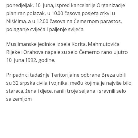
što znaju.
ponedjeljak, 10. juna, ispred kancelarije Organizacije
planiran polazak, u 10.00 časova posjeta crkvi u
Анонимно2022778
8/5/2026
3:59
Nišićima, a u 12.00 časova na Čemernom parastos,
....i onda su na tenkovima NATO pakta, na vlast došli
polaganje cvijeća i paljenje svijeća.
jedna baba i jedan švercer dezerter ratni profiter i
ikonokradica .... ende
Muslimanske jedinice iz sela Korita, Mahmutovića
Анонимно2802605
8/5/2026
5:25
Rijeke i Orahova napale su selo Čemerno rano ujutro
Милорад Додик је доживотни предсједник државе
10. juna 1992. godine.
Републике Српске! Душмани ће умријети од муке,не
могу му ништа.
Pripadnici tadašnje Teritorijalne odbrane Breza ubili
su 32 srpska civila i vojnika, među kojima je najviše bilo
Анонимно2802622
8/5/2026
5:29
staraca, žena i djece, ranili troje seljana i sravnili selo
Mile je predsjednik stranke kao recimo Bakir ili Dragan a
tzv.rs
neće nikad biti država,samo pokrajina u državi
sa zemljom.
Bosni i Hercegovini
Анонимно2806339
јуче
4:23
RS je država ako nisi znao