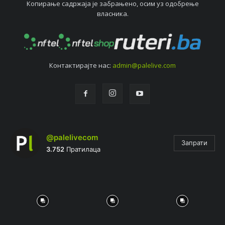
Копирањe садржаја јe забрањeно, осим уз одобрeњe
власника.
Контактирајтe нас:
admin@palelive.com
@palelivecom
Запрати
3.752
Пратилаца