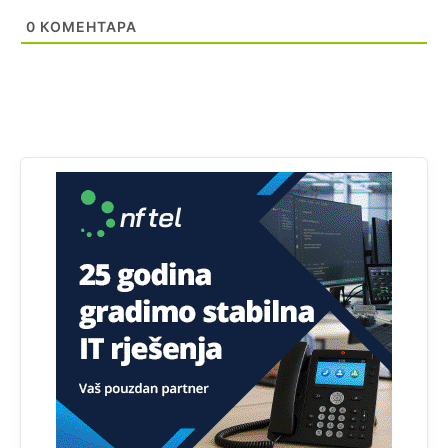
БиХ није гласала да је тзв.Косово држава. Лупаш ко к у
0
КОМЕНТАРА
р а ц по самару луди турко.
Анонимно2807895
јуче
12:16
Dobro zboris 791,ovaj721 dok nije bilo interneta,samo
mu je porodica znala da je glup!
Анонимно2807895
јуче
12:18
Drzi pod kontrolom tri stvari jezik,karakter i
ponasanje...Uzivotu brani tri stvari:cast,prijatelja i
slabije.Iz
zivota iskljuci tri stvari uvredu,neznanje i
zavist.Sve
dok si ziv gaji tri stvari dobrotu,pamet i
prijateljstvo!!
Анонимно2806721
јуче
12:39
791 BiH nije priznala Kosovo kao nezavisnu državu jer
genocidna tvorevina pravi smetnju a recimo Srbija je
davno
priznala.Na
svakom proizvodu iz Srbije stoji -
uvoznik za Kosovo
Анонимно2806721
јуче
12:45