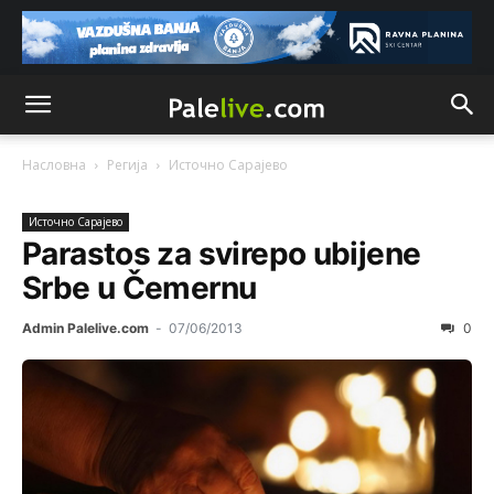
Насловна
Регија
Источно Сарајево
Источно Сарајево
Parastos za svirepo ubijene
Srbe u Čemernu
Admin Palelive.com
-
07/06/2013
0