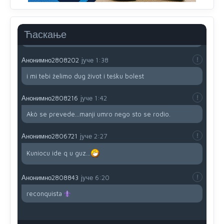
Sve i da se nekim čudom vojska Srbije "vrati" na
Kosovo-kome će se vratiti? Gdje je dobrodošla i koga
da brani? A imamo vojsku Kosova kojoj želimo svako
Ћаскање
dobro i da se što bolje opreme
Анонимно2808202
јуче
1:38
i mi tebi želimo dug život i tešku bolest
Анонимно2808216
јуче
1:42
Akò se prevede...manji umro nego sto se rodio.
Анонимно2806721
јуче
2:27
Kuniocu ide q u guz...
Анонимно2808843
јуче
6:20
reconquista