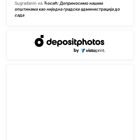
Sugrađanin
на
Ћосић: Доприносимо нашим
општинама као ниједна градска администрација до
сада