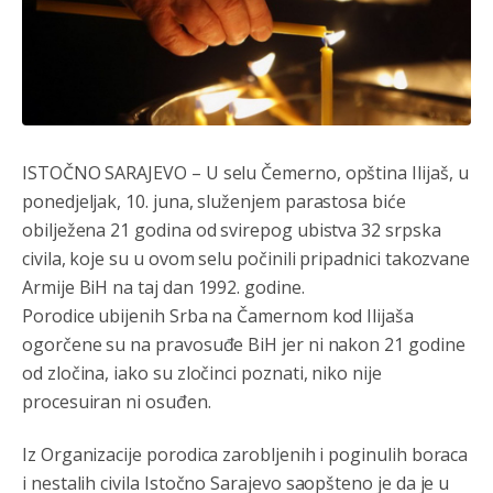
ISTOČNO SARAJEVO – U selu Čemerno, opština Ilijaš, u
ponedjeljak, 10. juna, služenjem parastosa biće
obilježena 21 godina od svirepog ubistva 32 srpska
civila, koje su u ovom selu počinili pripadnici takozvane
Armije BiH na taj dan 1992. godine.
Анонимно2800426
8/5/2026
2:05
Porodice ubijenih Srba na Čamernom kod Ilijaša
Sto bogatiji-to skrtiji,sto tisi-to opasniji,sto pricivljiviji-to
ogorčene su na pravosuđe BiH jer ni nakon 21 godine
gluplji,sto ljepsi-to razmazaniji,sto emotivniji-to
iskreniji,sto jaci- to bezdusniji,sto sladji u govoru-to
od zločina, iako su zločinci poznati, niko nije
veci prevarant...
procesuiran ni osuđen.
Анонимно2802132
8/5/2026
2:14
Iz Organizacije porodica zarobljenih i poginulih boraca
Mnogi nesposobni ljudi su daleko dogurali. Ko je
i nestalih civila Istočno Sarajevo saopšteno je da je u
nesposoban može raditi sve. Sposobni rade samo ono