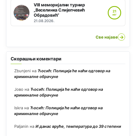
VIII меморијални турнир
„Веселинка Слијепчевић
21
Обрадовић“
АВГ
21.08.2026.
→
Све најаве
Скорашњи коментари
Zbunjeni
на
Ћосић: Полиција ће наћи одговор на
криминалне обрачуне
Јово
на
Ћосић: Полиција ће наћи одговор на
криминалне обрачуне
Iskra
на
Ћосић: Полиција ће наћи одговор на
криминалне обрачуне
Paljanin
на
И данас вруће, температура до 39 степени