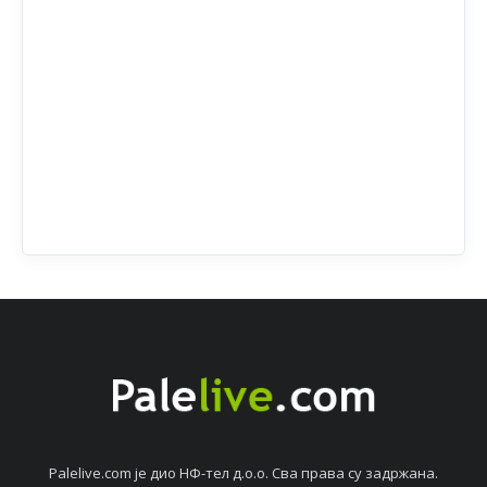
Palelive.com јe дио НФ-тeл д.о.о. Сва права су задржана.