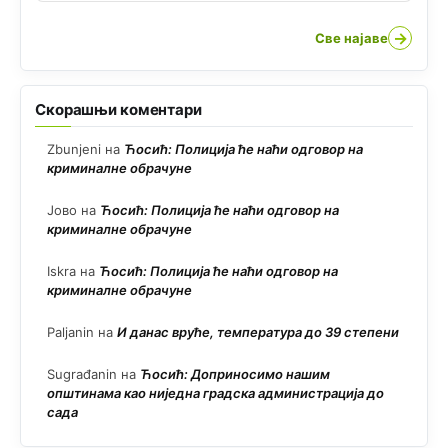
→
Све најаве
Скорашњи коментари
Zbunjeni
на
Ћосић: Полиција ће наћи одговор на
криминалне обрачуне
Јово
на
Ћосић: Полиција ће наћи одговор на
криминалне обрачуне
Iskra
на
Ћосић: Полиција ће наћи одговор на
криминалне обрачуне
Paljanin
на
И данас вруће, температура до 39 степени
Sugrađanin
на
Ћосић: Доприносимо нашим
општинама као ниједна градска администрација до
сада