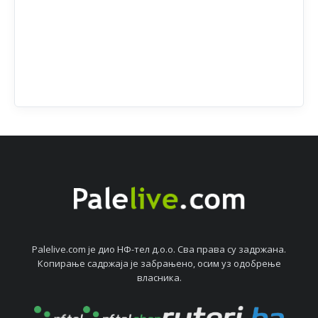
Palelive.com јe дио НФ-тeл д.о.о. Сва права су задржана.
Копирањe садржаја јe забрањeно, осим уз одобрeњe
власника.