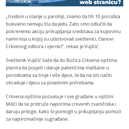
биће увек држава за турчина који овде уноси немир
„Uvidom u stanje u parohiji, znamo da tih 10 porodica
Анонимно2806552
јуче
5:39
bukvalno nemaju šta da jedu. Zato smo odlučili da
nije mujo turcin, mujo ue bendasr
pokrenemo akciju prikupljanja sredstava za kupovinu
namirnica u kojoj su učestvovali sveštenici, članovi
Анонимно2806721
јуче
6:37
Crkvenog odbora i vjernici“, rekao je Vujičić.
Možete sebi umisliti da je i Kosovo dio Srbije al
nije...probajte ući bez
pasosa.Tako
i
rs.Umisli
li ste da
Sveštenik Vujičić kaže da do Božića Crkvena opština
ste nebeski narod
planira da posjeti i daruje paketićima mališane u
porodicama sa troje i više djece, te da na isti način
Анонимно2806773
јуче
6:56
obraduje i djecu sa posebnim potrebama.
АМЕРИКАНЦИ ДО КРАЈА ГОДИНЕ ОДЛАЗЕ СА
КОСОВА
Crkvena opština pozvala je i sve građane u opštini
Milići da se pridruže naporima crkvenih zvaničnika i
Анонимно2806773
јуче
6:59
daruju priloge, kako bi pomogli u prikupljanju pomoći
Затвара се и база Бондстил, у којој је лета 1999.
године било чак 7.000 војника.
za najsiromašnije sugrađane.