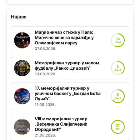
Најаве
Мађионичар стиже у Пале:
Магично вече за најмлађе у
14
Олимпијском парку
САТИ
07.08.2026.
Меморијални турнир у малом
3
фудбалу „Ранко Цицовић“
ДАНА
10.08.2026.
17. меморијални турнир у
уличном баскету „Богдан Боћа
5
Лучић“
ДАНА
11.08.2026.
VIII меморијални турнир
„Веселинка Слијепчевић
21
Обрадовић“
АВГ
21.08.2026.