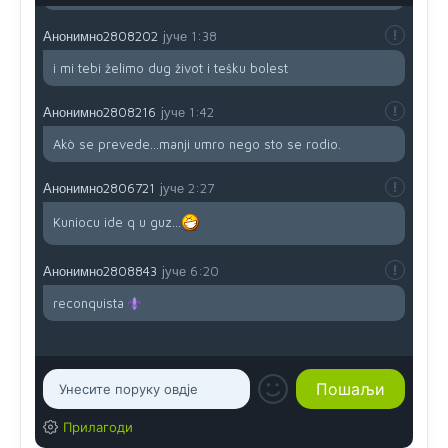
Анонимно2808202
јуче
1:38
i mi tebi želimo dug život i tešku bolest
Анонимно2808216
јуче
1:42
Akò se prevede...manji umro nego sto se rodio.
Анонимно2806721
јуче
2:27
Kuniocu ide q u guz...
Анонимно2808843
јуче
6:20
reconquista
Прилагоди