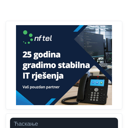
Dobro zboris 791,ovaj721 dok nije bilo interneta,samo
mu je porodica znala da je glup!
Анонимно2807895
јуче
12:18
Drzi pod kontrolom tri stvari jezik,karakter i
ponasanje...Uzivotu brani tri stvari:cast,prijatelja i
slabije.Iz
zivota iskljuci tri stvari uvredu,neznanje i
zavist.Sve
dok si ziv gaji tri stvari dobrotu,pamet i
prijateljstvo!!
Анонимно2806721
јуче
12:39
791 BiH nije priznala Kosovo kao nezavisnu državu jer
genocidna tvorevina pravi smetnju a recimo Srbija je
davno
priznala.Na
svakom proizvodu iz Srbije stoji -
uvoznik za Kosovo
Анонимно2806721
јуче
12:45
Sve i da se nekim čudom vojska Srbije "vrati" na
Kosovo-kome će se vratiti? Gdje je dobrodošla i koga
da brani? A imamo vojsku Kosova kojoj želimo svako
Ћаскање
dobro i da se što bolje opreme