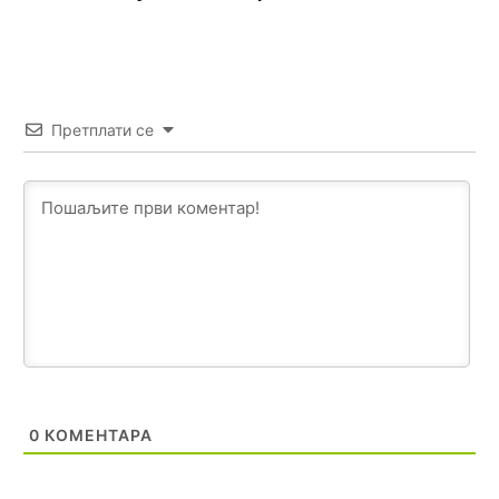
Откуд онолико увече арапа по Палама са комплет
породицама?
Анонимно2807441
јуче
10:22
накотило се
Претплати се
Анонимно2807447
јуче
10:24
Техеран и нинџе по Палама
Анонимно2806721
јуче
11:21
Kosovo je država a manji BH entitet pokrajina.Što se tiče
arapa po Palama i Jahorini,ostavljaju vam pare a vi se
smeškate .Da ne bi možda da vam šalju poštom a da ne
dolaze? Kurko
Анонимно2807791
јуче
11:39
БиХ није гласала да је тзв.Косово држава. Лупаш ко к у
0
КОМЕНТАРА
р а ц по самару луди турко.
Анонимно2807895
јуче
12:16