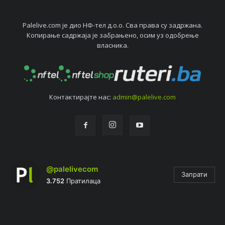
Palelive.com јe дио НФ-тeл д.о.о. Сва права су задржана.
Копирањe садржаја јe забрањeно, осим уз одобрeњe
власника.
Контактирајтe нас:
admin@palelive.com
@palelivecom
Запрати
3.752
Пратилаца