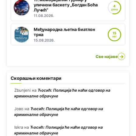
уличном баскету „Богдан Боћа
4
Лучић“
ДАНА
11.08.2026.
Међународна љетна биатлон
15
трка
АВГ
15.08.2026.
→
Све најаве
Скорашњи коментари
Zbunjeni
на
Ћосић: Полиција ће наћи одговор на
криминалне обрачуне
Јово
на
Ћосић: Полиција ће наћи одговор на
криминалне обрачуне
Iskra
на
Ћосић: Полиција ће наћи одговор на
криминалне обрачуне