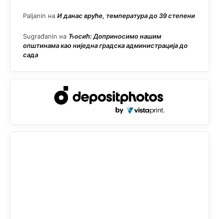
Paljanin
на
И данас вруће, температура до 39 степени
Sugrađanin
на
Ћосић: Доприносимо нашим
општинама као ниједна градска администрација до
сада