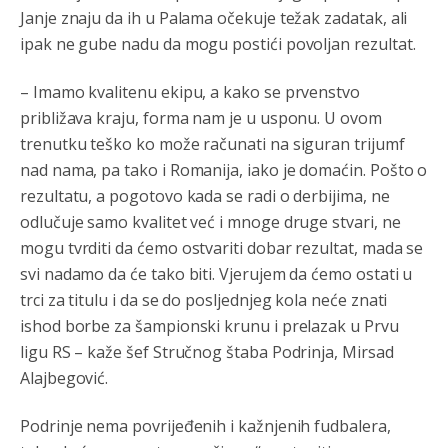
Janje znaju da ih u Palama očekuje težak zadatak, ali
Анонимно2806721
јуче
7:23
ipak ne gube nadu da mogu postići povoljan rezultat.
Promjeni dilera
– Imamo kvalitenu ekipu, a kako se prvenstvo
Анонимно2807323
јуче
9:51
približava kraju, forma nam je u usponu. U ovom
Vise je Republika SRPSKA drzava nego Kosovo. Sa
trenutku teško ko može računati na siguran trijumf
Kosova se Srbi mogu i lijecit i skolovat i glasat u Srbij. A
niko sa 23 posto federacije to ne moze u Republici
nad nama, pa tako i Romanija, iako je domaćin. Pošto o
Srpskoj. Zato zivjela REPUBLIKA SRPSKA
rezultatu, a pogotovo kada se radi o derbijima, ne
odlučuje samo kvalitet već i mnoge druge stvari, ne
Анонимно2807441
јуче
10:21
mogu tvrditi da ćemo ostvariti dobar rezultat, mada se
муслимански екстремиста,шта он има са тзв Косовом?
svi nadamo da će tako biti. Vjerujem da ćemo ostati u
trci za titulu i da se do posljednjeg kola neće znati
Анонимно2807447
јуче
10:21
ishod borbe za šampionski krunu i prelazak u Prvu
Откуд онолико увече арапа по Палама са комплет
породицама?
ligu RS – kaže šef Stručnog štaba Podrinja, Mirsad
Alajbegović.
Анонимно2807441
јуче
10:22
Podrinje nema povrijeđenih i kažnjenih fudbalera,
накотило се