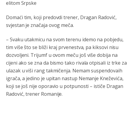
elitom Srpske
Domaći tim, koji predovdi trener, Dragan Radović,
svjestan je značaja ovog meča.
– Svaku utakmicu na svom terenu idemo na pobjedu,
tim više što se bliži kraj prvenestva, pa kiksovi nisu
dozvoljeni. Trijumf u ovom meču još više dobija na
cijeni ako se zna da bismo tako rivala otpisali iz trke za
ulazak u viši rang takmičenja. Nemam suspendovaih
igrača, a jedino je upitan nastup Nemanje Kneževića,
koji se još nije oporavio u potpunosti – ističe Dragan
Radović, trener Romanije.
Анонимно2806552
јуче
5:39
nije mujo turcin, mujo ue bendasr