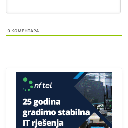
Akò se prevede...manji umro nego sto se rodio.
Анонимно2806721
јуче
2:27
Kuniocu ide q u guz...
0
КОМЕНТАРА
Анонимно2808843
јуче
6:20
reconquista
Анонимно2810587
11:11
Evo dasak vijetra s Romanije,neko iz publike povika,ma
pusti ih ciganija...pocetkom ovog vjeka,neko rece za
Radovana i Ratka kaki su oni srbi...i poce dalje da
besjedi znam ja dobro sta je bilo u Ag-ci...
Анонимно2810587
11:13
Proguglajte
Анонимно2810587
11:21
O kako su cudni lvi ljudi,uzeli bi sve da mogu...a ja srce