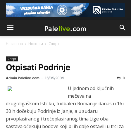
Насловна
Новости
Спорт
Спорт
Otpisati Podrinje
Admin Palelive.com
-
16/05/2009
0
U jednom od ključnih
mečeva na
drugoligaškom Istoku, fudbaleri Romanije danas u 16 i
30 h dočekuju Podrinje iz Janje, a u sudaru
prvoplasiranog i trećeplasiranog tima Lige oba
sastava očekuju bodove koji bi ih dalje ostavili u trci za