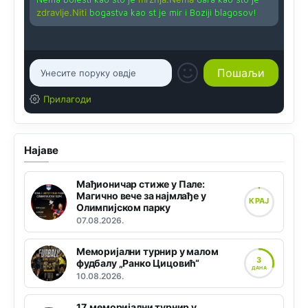
zdravlje.Niti
bogastva kao st je mir i Boziji blagosov!
Прилагоди
Најаве
Мађионичар стиже у Пале:
Магично вече за најмлађе у
КРАЈ
Олимпијском парку
07.08.2026.
Меморијални турнир у малом
3
фудбалу „Ранко Цицовић“
ДАНА
10.08.2026.
17. меморијални турнир у