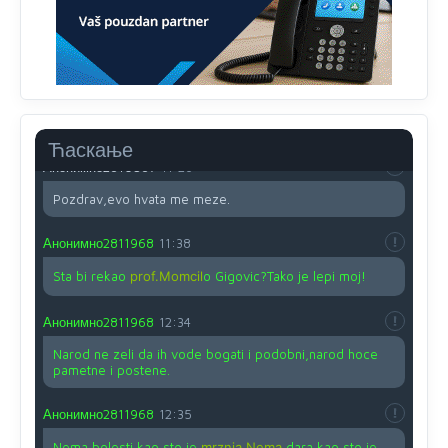
svima fajem,radujem se tudjoj sreci.I ko ima i ko nema
na iso ce mjesto leci!
Анонимно2810587
11:24
Nije u svijetu problem,nahraniti siromasnd,kako nahraniti
bogate!?
Ћаскање
Анонимно2810587
11:26
Pozdrav,evo hvata me meze.
Анонимно2811968
11:38
Sta bi rekao
prof.Momcil
o Gigovic?Tako je lepi moj!
Анонимно2811968
12:34
Narod ne zeli da ih vode bogati i podobni,narod hoce
pametne i postene.
Анонимно2811968
12:35
Nema bolesti kao sto je
mrznja.Nema
dara kao sto je