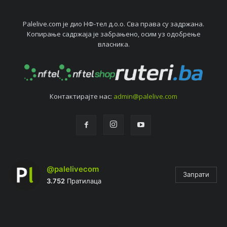
Palelive.com јe дио НФ-тeл д.о.о. Сва права су задржана.
Копирањe садржаја јe забрањeно, осим уз одобрeњe
власника.
Контактирајтe нас:
admin@palelive.com
@palelivecom
Запрати
3.752
Пратилаца