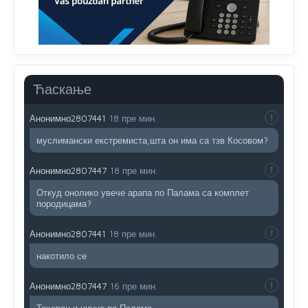
Promjeni dilera
Анонимно2807323
48 пре мин.
Vise je Republika SRPSKA drzava nego Kosovo. Sa
Kosova se Srbi mogu i lijecit i skolovat i glasat u Srbij. A
niko sa 23 posto federacije to ne moze u Republici
Ћаскање
Srpskoj. Zato zivjela REPUBLIKA SRPSKA
Анонимно2807441
18 пре мин.
муслимански екстремиста,шта он има са тзв Косовом?
Анонимно2807447
18 пре мин.
Откуд онолико увече арапа по Палама са комплет
породицама?
Анонимно2807441
18 пре мин.
накотило се
Анонимно2807447
16 пре мин.
Техеран и нинџе по Палама