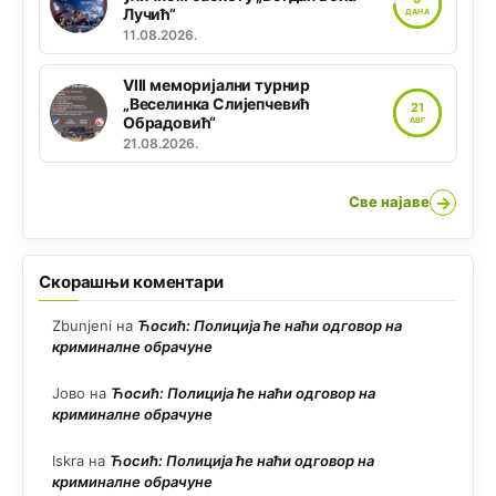
Лучић“
ДАНА
11.08.2026.
VIII меморијални турнир
„Веселинка Слијепчевић
21
Обрадовић“
АВГ
21.08.2026.
→
Све најаве
Скорашњи коментари
Zbunjeni
на
Ћосић: Полиција ће наћи одговор на
криминалне обрачуне
Јово
на
Ћосић: Полиција ће наћи одговор на
криминалне обрачуне
Iskra
на
Ћосић: Полиција ће наћи одговор на
криминалне обрачуне