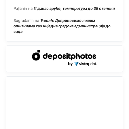
Paljanin
на
И данас вруће, температура до 39 степени
Sugrađanin
на
Ћосић: Доприносимо нашим
општинама као ниједна градска администрација до
сада