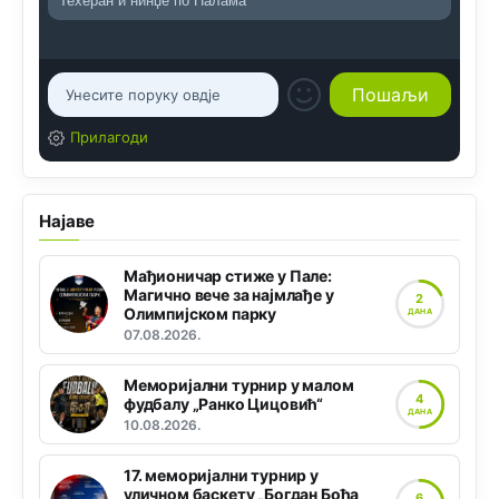
Прилагоди
Најаве
Мађионичар стиже у Пале:
Магично вече за најмлађе у
2
Олимпијском парку
ДАНА
07.08.2026.
Меморијални турнир у малом
4
фудбалу „Ранко Цицовић“
ДАНА
10.08.2026.
17. меморијални турнир у
уличном баскету „Богдан Боћа
6