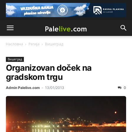
Насловна
Регија
Вишeград
Вишeград
Organizovan doček na
gradskom trgu
Admin Palelive.com
-
13/01/2013
0
Анонимно2800787
јуче
7:03
isporuka vode za Sarajevo je smanjena zbog kvara na
cevovodu,majstori iz sarajevskog vodovoda dolaze da
saniraju glavnu cijev.
Анонимно2553747
јуче
7:41