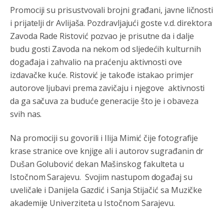
Promociji su prisustvovali brojni građani, javne ličnosti
Анонимно2806773
јуче
6:59
i prijatelji dr Avlijaša. Pozdravljajući goste v.d. direktora
Zavoda Rade Ristović pozvao je prisutne da i dalje
Затвара се и база Бондстил, у којој је лета 1999.
године било чак 7.000 војника.
budu gosti Zavoda na nekom od sljedećih kulturnih
događaja i zahvalio na praćenju aktivnosti ove
Анонимно2806773
јуче
7:01
izdavačke kuće. Ristović je takođe istakao primjer
Косово више није у моди, Амери се селе у Иран.
autorove ljubavi prema zavičaju i njegove aktivnosti
da ga sačuva za buduće generacije što je i obaveza
Анонимно2806773
јуче
7:05
svih nas.
Војска Србије се враћа на Косово и Метохију.
Na promociji su govorili i Ilija Mimić čije fotografije
Анонимно2806721
јуче
7:23
krase stranice ove knjige ali i autorov sugrađanin dr
Promjeni dilera
Dušan Golubović dekan Mašinskog fakulteta u
Istočnom Sarajevu. Svojim nastupom događaj su
Анонимно2807323
јуче
9:51
uveličale i Danijela Gazdić i Sanja Stijačić sa Muzičke
Vise je Republika SRPSKA drzava nego Kosovo. Sa
akademije Univerziteta u Istočnom Sarajevu.
Kosova se Srbi mogu i lijecit i skolovat i glasat u Srbij. A
niko sa 23 posto federacije to ne moze u Republici
Srpskoj. Zato zivjela REPUBLIKA SRPSKA