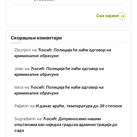
→
Све најаве
Скорашњи коментари
Zbunjeni
на
Ћосић: Полиција ће наћи одговор на
криминалне обрачуне
Јово
на
Ћосић: Полиција ће наћи одговор на
криминалне обрачуне
Iskra
на
Ћосић: Полиција ће наћи одговор на
криминалне обрачуне
Paljanin
на
И данас вруће, температура до 39 степени
Sugrađanin
на
Ћосић: Доприносимо нашим
општинама као ниједна градска администрација до
сада