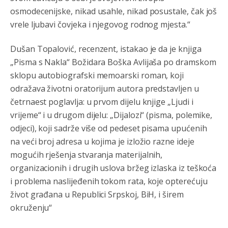
osmodecenijske, nikad usahle, nikad posustale, čak još
vrele ljubavi čovjeka i njegovog rodnog mjesta.“
Dušan Topalović, recenzent, istakao je da je knjiga
„Pisma s Nakla“ Božidara Boška Avlijaša po dramskom
sklopu autobiografski memoarski roman, koji
odražava životni oratorijum autora predstavljen u
četrnaest poglavlja: u prvom dijelu knjige „Ljudi i
vrijeme“ i u drugom dijelu: „Dijalozi“ (pisma, polemike,
odjeci), koji sadrže više od pedeset pisama upućenih
na veći broj adresa u kojima je izložio razne ideje
mogućih rješenja stvaranja materijalnih,
organizacionih i drugih uslova bržeg izlaska iz teškoća
i problema naslijeđenih tokom rata, koje opterećuju
život građana u Republici Srpskoj, BiH, i širem
okruženju“