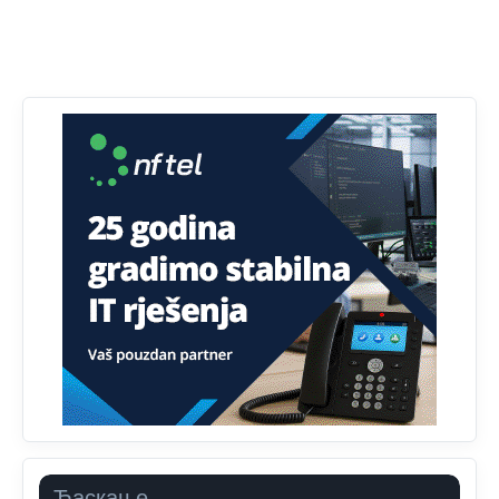
Анонимно2806721
јуче
12:45
Sve i da se nekim čudom vojska Srbije "vrati" na
Kosovo-kome će se vratiti? Gdje je dobrodošla i koga
da brani? A imamo vojsku Kosova kojoj želimo svako
dobro i da se što bolje opreme
Анонимно2808202
јуче
1:38
i mi tebi želimo dug život i tešku bolest
Анонимно2808216
јуче
1:42
Akò se prevede...manji umro nego sto se rodio.
Анонимно2806721
јуче
2:27
Kuniocu ide q u guz...
Анонимно2808843
јуче
6:20
reconquista
Ћаскање