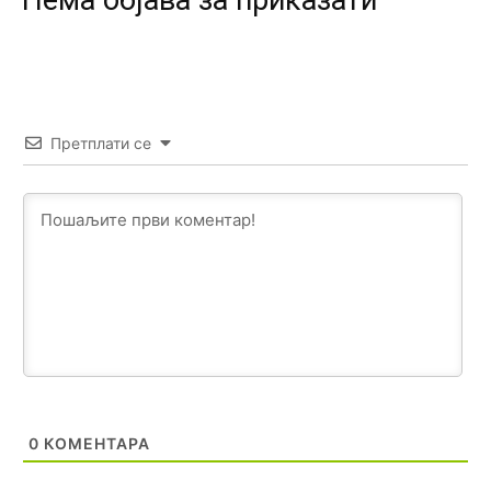
Анонимно2807791
јуче
11:39
БиХ није гласала да је тзв.Косово држава. Лупаш ко к у
р а ц по самару луди турко.
Анонимно2807895
јуче
12:16
Претплати се
Dobro zboris 791,ovaj721 dok nije bilo interneta,samo
mu je porodica znala da je glup!
Анонимно2807895
јуче
12:18
Drzi pod kontrolom tri stvari jezik,karakter i
ponasanje...Uzivotu brani tri stvari:cast,prijatelja i
slabije.Iz
zivota iskljuci tri stvari uvredu,neznanje i
zavist.Sve
dok si ziv gaji tri stvari dobrotu,pamet i
prijateljstvo!!
Анонимно2806721
јуче
12:39
791 BiH nije priznala Kosovo kao nezavisnu državu jer
0
КОМЕНТАРА
genocidna tvorevina pravi smetnju a recimo Srbija je
davno
priznala.Na
svakom proizvodu iz Srbije stoji -
uvoznik za Kosovo