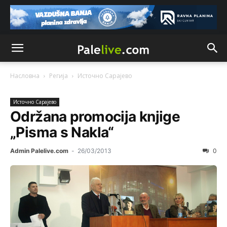
Насловна
Регија
Источно Сарајево
Источно Сарајево
Održana promocija knjige
„Pisma s Nakla“
Admin Palelive.com
-
26/03/2013
0