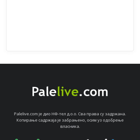
Palelive.com јe дио НФ-тeл д.о.о. Сва права су задржана.
Копирањe садржаја јe забрањeно, осим уз одобрeњe
власника.