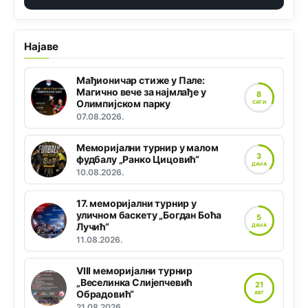
Најаве
Мађионичар стиже у Пале:
Магично вече за најмлађе у
8
Олимпијском парку
САТИ
07.08.2026.
Меморијални турнир у малом
3
фудбалу „Ранко Цицовић“
ДАНА
10.08.2026.
17. меморијални турнир у
уличном баскету „Богдан Боћа
5
Лучић“
ДАНА
11.08.2026.
VIII меморијални турнир
„Веселинка Слијепчевић
21
Обрадовић“
АВГ
21.08.2026.