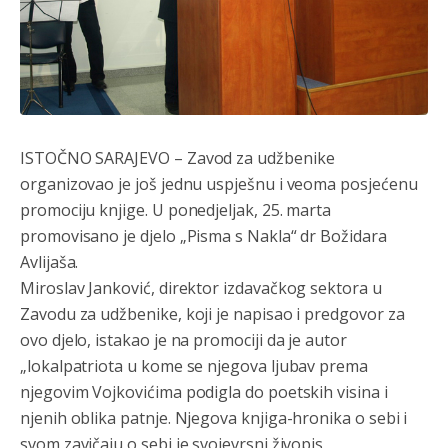
ISTOČNO SARAJEVO – Zavod za udžbenike
organizovao je još jednu uspješnu i veoma posjećenu
promociju knjige. U ponedjeljak, 25. marta
promovisano je djelo „Pisma s Nakla“ dr Božidara
Avlijaša.
Miroslav Janković, direktor izdavačkog sektora u
Zavodu za udžbenike, koji je napisao i predgovor za
ovo djelo, istakao je na promociji da je autor
„lokalpatriota u kome se njegova ljubav prema
njegovim Vojkovićima podigla do poetskih visina i
njenih oblika patnje. Njegova knjiga-hronika o sebi i
svom zavičaju o sebi je svojevrsni živopis