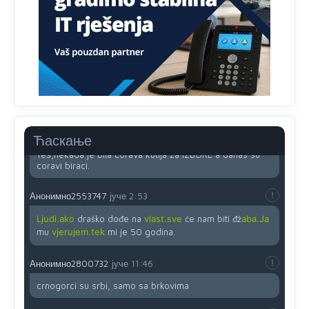
(krstića) kružić ispred kandidata mora u potpunosti
obojiti (popuniti) uvedeno je isključivo zbog tehničkih
zahtjeva optičkih skenera.
Анонимно2818605
јуче
11:45
Ovo pravilo jeste unijelo opravdan strah, posebno kada
su u pitanju starije osobe, osobe sa slabijim vidom ili
drhtavom rukom
Анонимно2819033
јуче
12:24
Ћаскање
Yes,nekada je bila corava kutija za IZBORE a danas su
coravi biraci.
Анонимно2553747
јуче
2:53
Ljudi.ako
draško dođe na
vlast.sve
će nam biti đž
aba.Ja
mu
vjerujem.tek
mi je 50 godina.
Анонимно2800732
јуче
11:46
crnogorci su srbi, samo sa brkovima