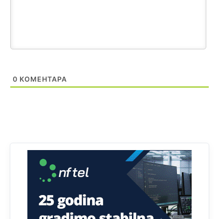
zapravo glasaju po nalogu političkih partija, a ne po želji
birača).
Анонимно2818605
јуче
11:28
Prema zvaničnim podacima Agencije za statistiku BiH, u
Bosni i Hercegovini je 1.229.972 građana informatički
nepismeno, što čini 38,7% ukupnog stanovništva starijeg
od 10 godina
0
КОМЕНТАРА
Анонимно2818605
јуче
11:30
Prema podacima o informaciono-komunikacionim
tehnologijama, čak 33,4% domaćinstava u BiH uopšte
nema pristup računaru bilo koje vrste (desktop, laptop ili
tablet
Анонимно2818605
јуче
11:34
Najveći dio populacije starije od 65 godina uopšte ne
koristi internet, niti ima pristup računarima
Анонимно2818605
јуче
11:45
Uvođenje pravila da se umjesto dosadašnjeg znaka "X"