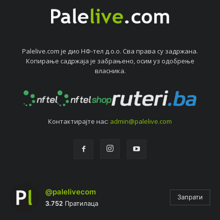
Palelive.com јe дио НФ-тeл д.о.о. Сва права су задржана.
Копирањe садржаја јe забрањeно, осим уз одобрeњe
власника.
Контактирајтe нас:
admin@palelive.com
@palelivecom
Запрати
3.752
Пратилаца