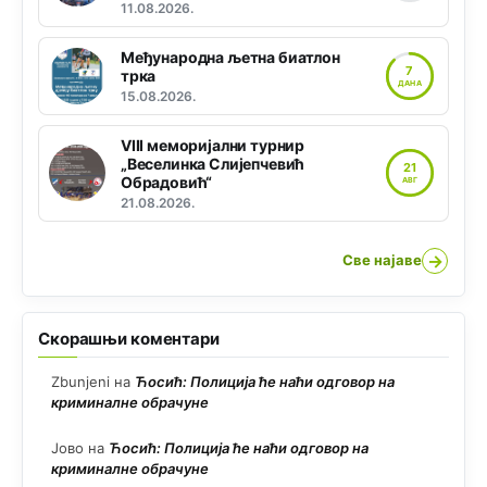
11.08.2026.
Међународна љетна биатлон
7
трка
ДАНА
15.08.2026.
VIII меморијални турнир
„Веселинка Слијепчевић
21
Обрадовић“
АВГ
21.08.2026.
→
Све најаве
Скорашњи коментари
Zbunjeni
на
Ћосић: Полиција ће наћи одговор на
криминалне обрачуне
Јово
на
Ћосић: Полиција ће наћи одговор на
криминалне обрачуне