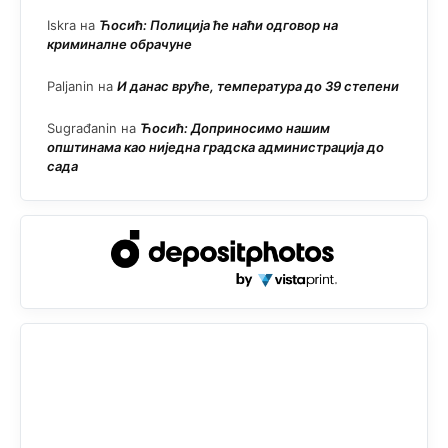
Iskra
на
Ћосић: Полиција ће наћи одговор на
криминалне обрачуне
Paljanin
на
И данас вруће, температура до 39 степени
Sugrađanin
на
Ћосић: Доприносимо нашим
општинама као ниједна градска администрација до
сада