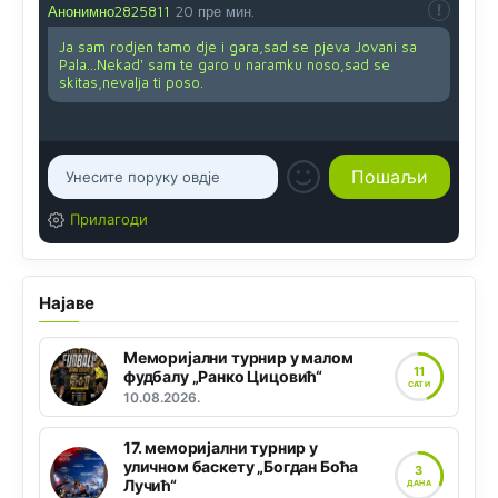
Анонимно2825811
20 пре мин.
Ja sam rodjen tamo dje i gara,sad se pjeva Jovani sa
Pala...Nekad' sam te garo u naramku noso,sad se
skitas,nevalja ti poso.
Прилагоди
Најаве
Меморијални турнир у малом
11
фудбалу „Ранко Цицовић“
САТИ
10.08.2026.
17. меморијални турнир у
уличном баскету „Богдан Боћа
3
Лучић“
ДАНА