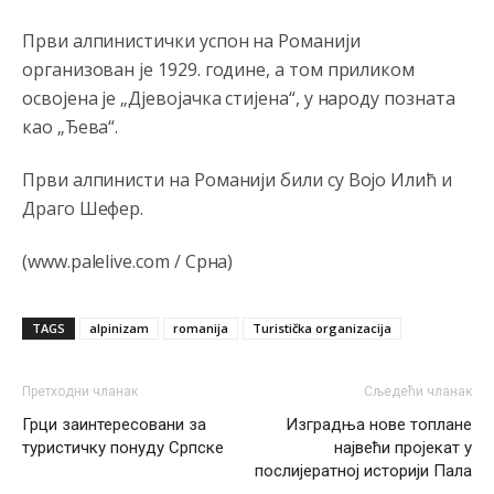
Анонимно2810587
8/7/2026
11:21
Први алпинистички успон на Романији
O kako su cudni lvi ljudi,uzeli bi sve da mogu...a ja srce
организован је 1929. године, а том приликом
svima fajem,radujem se tudjoj sreci.I ko ima i ko nema
na iso ce mjesto leci!
освојена је „Д‌јевојачка стијена“, у народу позната
као „Ђева“.
Анонимно2810587
8/7/2026
11:24
Први алпинисти на Романији били су Војо Илић и
Nije u svijetu problem,nahraniti siromasnd,kako nahraniti
bogate!?
Драго Шефер.
Анонимно2810587
8/7/2026
11:26
(www.palelive.com / Срна)
Pozdrav,evo hvata me meze.
Анонимно2811968
8/7/2026
11:38
TAGS
alpinizam
romanija
Turistička organizacija
Sta bi rekao
prof.Momcil
o Gigovic?Tako je lepi moj!
Претходни чланак
Сљедећи чланак
Анонимно2811968
8/7/2026
12:34
Грци заинтересовани за
Изградња нове топлане
туристичку понуду Српске
највећи пројекат у
Narod ne zeli da ih vode bogati i podobni,narod hoce
pametne i postene.
послијератној историји Пала