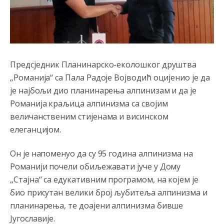
Анонимно2808216
8/6/2026
1:42
Akò se prevede...manji umro nego sto se rodio.
Анонимно2806721
8/6/2026
2:27
Предсједник Планинарско-еколошког друштва
Kuniocu ide q u guz...
„Романија“ са Пала Радоје Војводић оцијенио је да
је најбољи дио планинарења алпинизам и да је
Анонимно2808843
8/6/2026
6:20
Романија краљица алпинизма са својим
reconquista
величанственим стијенама и висинском
елеганцијом.
Анонимно2810587
8/7/2026
11:11
Evo dasak vijetra s Romanije,neko iz publike povika,ma
Он је напоменуо да су 95 година алпинизма на
pusti ih ciganija...pocetkom ovog vjeka,neko rece za
Романији почели обиљежавати јуче у Дому
Radovana i Ratka kaki su oni srbi...i poce dalje da
besjedi znam ja dobro sta je bilo u Ag-ci...
„Стајна“ са едукативним програмом, на којем је
био присутан велики број љубитеља алпинизма и
Анонимно2810587
8/7/2026
11:13
планинарења, те доајени алпинизма бивше
Proguglajte
Југославије.