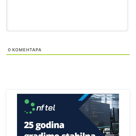
stopu nepismenosti u regionu.
Анонимно2818605
јуче
11:21
Najveći rizik sa nepismenim stanovništvom je "kupovina
glasova" i manipulacija kroz fiktivne pomoćnike (koji
zapravo glasaju po nalogu političkih partija, a ne po želji
birača).
0
КОМЕНТАРА
Анонимно2818605
јуче
11:28
Prema zvaničnim podacima Agencije za statistiku BiH, u
Bosni i Hercegovini je 1.229.972 građana informatički
nepismeno, što čini 38,7% ukupnog stanovništva starijeg
od 10 godina
Анонимно2818605
јуче
11:30
Prema podacima o informaciono-komunikacionim
tehnologijama, čak 33,4% domaćinstava u BiH uopšte
nema pristup računaru bilo koje vrste (desktop, laptop ili
tablet
Анонимно2818605
јуче
11:34