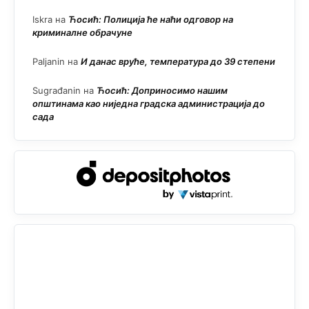
Iskra
на
Ћосић: Полиција ће наћи одговор на
криминалне обрачуне
Paljanin
на
И данас вруће, температура до 39 степени
Sugrađanin
на
Ћосић: Доприносимо нашим
општинама као ниједна градска администрација до
сада