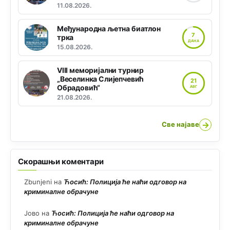
11.08.2026.
Међународна љетна биатлон
7
трка
ДАНА
15.08.2026.
VIII меморијални турнир
„Веселинка Слијепчевић
21
Обрадовић“
АВГ
21.08.2026.
→
Све најаве
Скорашњи коментари
Zbunjeni
на
Ћосић: Полиција ће наћи одговор на
криминалне обрачуне
Јово
на
Ћосић: Полиција ће наћи одговор на
криминалне обрачуне