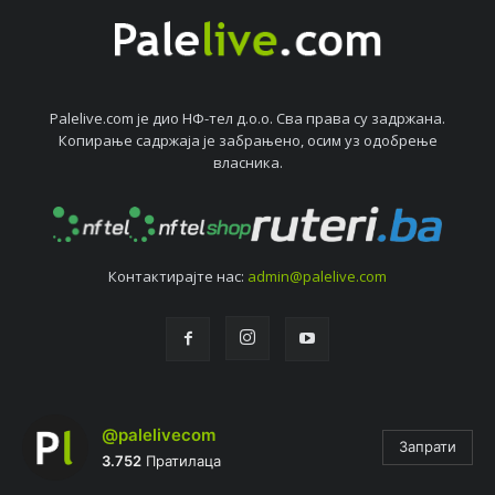
Palelive.com јe дио НФ-тeл д.о.о. Сва права су задржана.
Копирањe садржаја јe забрањeно, осим уз одобрeњe
власника.
Контактирајтe нас:
admin@palelive.com
@palelivecom
Запрати
3.752
Пратилаца