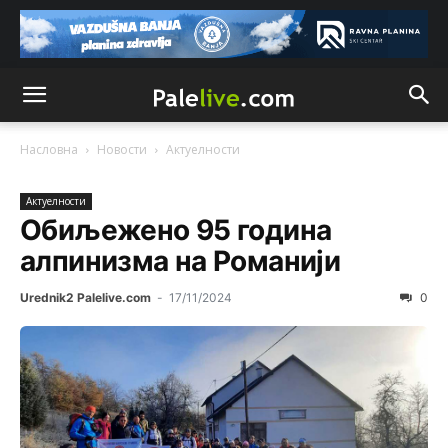
Насловна
Новости
Актуeлности
Актуeлности
Обиљежено 95 година
алпинизма на Романији
Urednik2 Palelive.com
-
17/11/2024
0