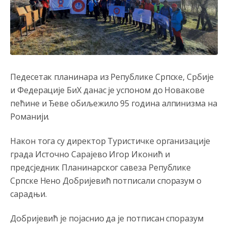
Педесетак планинара из Републике Српске, Србије
и Федерације БиХ данас је успоном до Новакове
пећине и Ђеве обиљежило 95 година алпинизма на
Романији.
Након тога су директор Туристичке организације
града Источно Сарајево Игор Иконић и
предсједник Планинарског савеза Републике
Српске Нено Добријевић потписали споразум о
сарадњи.
Добријевић је појаснио да је потписан споразум