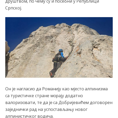
друштвом, по чему су и посебни у Републици
Српској.
Анонимно2807791
8/6/2026
11:39
БиХ није гласала да је тзв.Косово држава. Лупаш ко к у
р а ц по самару луди турко.
Он је нагласио да Романију као мјесто алпинизма
са туристичке стране морају додатно
Анонимно2807895
8/6/2026
12:16
валоризовати, те да је са Добријевићем договорен
Dobro zboris 791,ovaj721 dok nije bilo interneta,samo
заједнички рад на успостављању новог
mu je porodica znala da je glup!
алпинистичког водича.