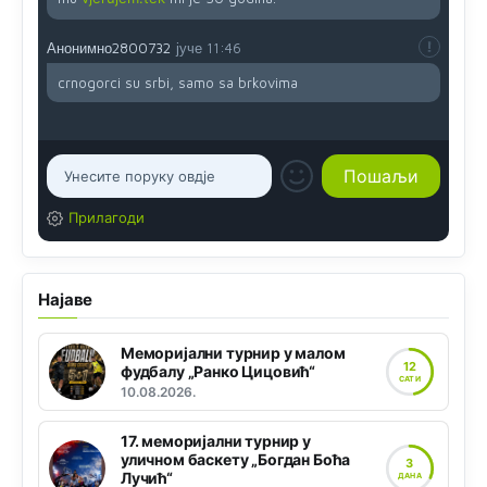
Анонимно2800732
јуче
11:46
crnogorci su srbi, samo sa brkovima
Прилагоди
Најаве
Меморијални турнир у малом
12
фудбалу „Ранко Цицовић“
САТИ
10.08.2026.
17. меморијални турнир у
уличном баскету „Богдан Боћа
3
Лучић“
ДАНА