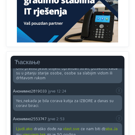
Najveći dio populacije starije od 65 godina uopšte ne
koristi internet, niti ima pristup računarima
Анонимно2818605
јуче
11:45
Uvođenje pravila da se umjesto dosadašnjeg znaka "X"
(krstića) kružić ispred kandidata mora u potpunosti
obojiti (popuniti) uvedeno je isključivo zbog tehničkih
zahtjeva optičkih skenera.
Анонимно2818605
јуче
11:45
Ћаскање
Ovo pravilo jeste unijelo opravdan strah, posebno kada
su u pitanju starije osobe, osobe sa slabijim vidom ili
drhtavom rukom
Анонимно2819033
јуче
12:24
Yes,nekada je bila corava kutija za IZBORE a danas su
coravi biraci.
Анонимно2553747
јуче
2:53
Ljudi.ako
draško dođe na
vlast.sve
će nam biti đž
aba.Ja
mu
vjerujem.tek
mi je 50 godina.