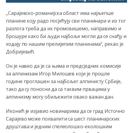
„Сарајевско-романијска област има најљепше
планине коју радо посјећују сви планинари и из тог
разлога треба да их промовишемо, направимо и
брошуре како би људи најбоље могли да се снађу и
ходају по нашим прелијепим планинама“, рекао је
Добријевић.
Он је навео да је са њима и предсједник комисије
за алпинизам Игор Милошев који је прошле
године проглашен за најбољег алпинисту Србије,
тако да су поносни да са таквим првацима у
алпинизму могу обиљежити овако важан дан.
Иконић је изјавио новинарима да се град Источно
Сарајево може похвалити са шест планинарских
друштава и једним спелеолошко-еколошким