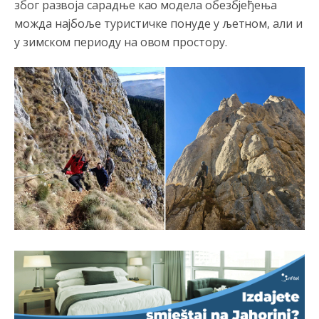
због развоја сарадње као модела обезбјеђења
можда најбоље туристичке понуде у љетном, али и
у зимском периоду на овом простору.