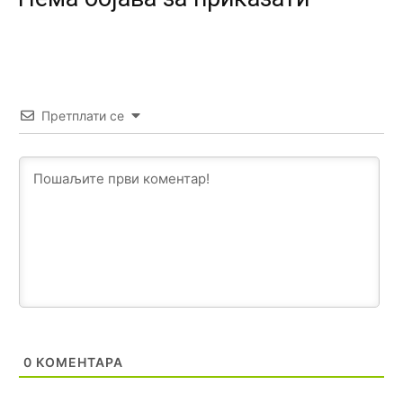
Анонимно2807791
јуче
11:39
БиХ није гласала да је тзв.Косово држава. Лупаш ко к у
р а ц по самару луди турко.
Анонимно2807895
јуче
12:16
Претплати се
Dobro zboris 791,ovaj721 dok nije bilo interneta,samo
mu je porodica znala da je glup!
Анонимно2807895
јуче
12:18
Drzi pod kontrolom tri stvari jezik,karakter i
ponasanje...Uzivotu brani tri stvari:cast,prijatelja i
slabije.Iz
zivota iskljuci tri stvari uvredu,neznanje i
zavist.Sve
dok si ziv gaji tri stvari dobrotu,pamet i
prijateljstvo!!
Анонимно2806721
јуче
12:39
791 BiH nije priznala Kosovo kao nezavisnu državu jer
0
КОМЕНТАРА
genocidna tvorevina pravi smetnju a recimo Srbija je
davno
priznala.Na
svakom proizvodu iz Srbije stoji -
uvoznik za Kosovo