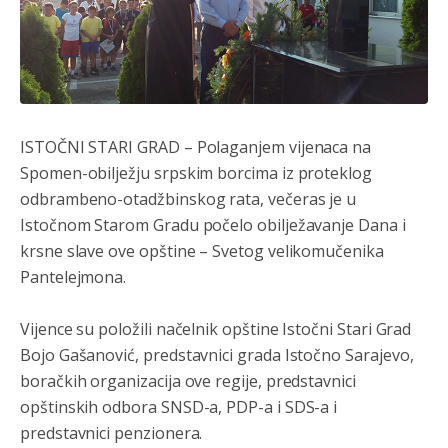
ISTOČNI STARI GRAD – Polaganjem vijenaca na
Spomen-obilježju srpskim borcima iz proteklog
odbrambeno-otadžbinskog rata, večeras je u
Istočnom Starom Gradu počelo obilježavanje Dana i
krsne slave ove opštine – Svetog velikomučenika
Pantelejmona.
Vijence su položili načelnik opštine Istočni Stari Grad
Bojo Gašanović, predstavnici grada Istočno Sarajevo,
boračkih organizacija ove regije, predstavnici
opštinskih odbora SNSD-a, PDP-a i SDS-a i
predstavnici penzionera.