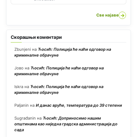
→
Све најаве
Скорашњи коментари
Zbunjeni
на
Ћосић: Полиција ће наћи одговор на
криминалне обрачуне
Јово
на
Ћосић: Полиција ће наћи одговор на
криминалне обрачуне
Iskra
на
Ћосић: Полиција ће наћи одговор на
криминалне обрачуне
Paljanin
на
И данас вруће, температура до 39 степени
Sugrađanin
на
Ћосић: Доприносимо нашим
општинама као ниједна градска администрација до
сада