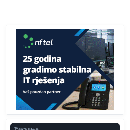
Анонимно2806721
јуче
12:45
Sve i da se nekim čudom vojska Srbije "vrati" na
Kosovo-kome će se vratiti? Gdje je dobrodošla i koga
da brani? A imamo vojsku Kosova kojoj želimo svako
dobro i da se što bolje opreme
Анонимно2808202
јуче
1:38
i mi tebi želimo dug život i tešku bolest
Анонимно2808216
јуче
1:42
Akò se prevede...manji umro nego sto se rodio.
Анонимно2806721
јуче
2:27
Kuniocu ide q u guz...
Анонимно2808843
јуче
6:20
reconquista
Ћаскање