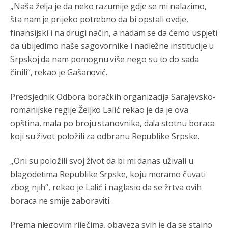
RS je država ako nisi znao
„Naša želja je da neko razumije gdje se mi nalazimo,
šta nam je prijeko potrebno da bi opstali ovdje,
Анонимно2806339
јуче
4:24
finansijski i na drugi način, a nadam se da ćemo uspjeti
RS je država ako nisi znao
da ubijedimo naše sagovornike i nadležne institucije u
Srpskoj da nam pomognu više nego su to do sada
Анонимно2806419
јуче
4:51
činili“, rekao je Gašanović.
биће увек држава за турчина који овде уноси немир
Predsjednik Odbora boračkih organizacija Sarajevsko-
Анонимно2806552
јуче
5:39
romanijske regije Željko Lalić rekao je da je ova
nije mujo turcin, mujo ue bendasr
opština, mala po broju stanovnika, dala stotnu boraca
koji su život položili za odbranu Republike Srpske.
Анонимно2806721
јуче
6:37
Možete sebi umisliti da je i Kosovo dio Srbije al
„Oni su položili svoj život da bi mi danas uživali u
nije...probajte ući bez
pasosa.Tako
i
rs.Umisli
li ste da
blagodetima Republike Srpske, koju moramo čuvati
ste nebeski narod
zbog njih“, rekao je Lalić i naglasio da se žrtva ovih
boraca ne smije zaboraviti.
Анонимно2806773
јуче
6:56
АМЕРИКАНЦИ ДО КРАЈА ГОДИНЕ ОДЛАЗЕ СА
Prema njegovim riječima, obaveza svih je da se stalno
КОСОВА