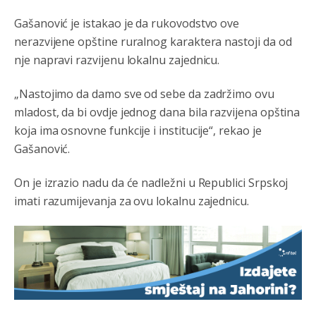
Gašanović je istakao je da rukovodstvo ove
nerazvijene opštine ruralnog karaktera nastoji da od
nje napravi razvijenu lokalnu zajednicu.
Анонимно2022778
8/5/2026
3:59
....i onda su na tenkovima NATO pakta, na vlast došli
„Nastojimo da damo sve od sebe da zadržimo ovu
jedna baba i jedan švercer dezerter ratni profiter i
mladost, da bi ovdje jednog dana bila razvijena opština
ikonokradica .... ende
koja ima osnovne funkcije i institucije“, rekao je
Анонимно2802605
8/5/2026
5:25
Gašanović.
Милорад Додик је доживотни предсједник државе
Републике Српске! Душмани ће умријети од муке,не
On je izrazio nadu da će nadležni u Republici Srpskoj
могу му ништа.
imati razumijevanja za ovu lokalnu zajednicu.
Анонимно2802622
8/5/2026
5:29
Mile je predsjednik stranke kao recimo Bakir ili Dragan a
tzv.rs
neće nikad biti država,samo pokrajina u državi
Bosni i Hercegovini
Анонимно2806339
јуче
4:23