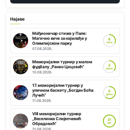
Најаве
Мађионичар стиже у Пале:
Магично вече за најмлађе у
8
Олимпијском парку
САТИ
07.08.2026.
Меморијални турнир у малом
3
фудбалу „Ранко Цицовић“
ДАНА
10.08.2026.
17. меморијални турнир у
уличном баскету „Богдан Боћа
5
Лучић“
ДАНА
11.08.2026.
VIII меморијални турнир
„Веселинка Слијепчевић
21
Обрадовић“
АВГ
21.08.2026.