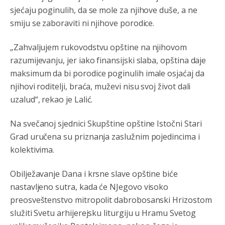
sjećaju poginulih, da se mole za njihove duše, a ne
Анонимно2806773
јуче
6:59
smiju se zaboraviti ni njihove porodice.
Затвара се и база Бондстил, у којој је лета 1999.
године било чак 7.000 војника.
„Zahvaljujem rukovodstvu opštine na njihovom
razumijevanju, jer iako finansijski slaba, opština daje
Анонимно2806773
јуче
7:01
maksimum da bi porodice poginulih imale osjaćaj da
Косово више није у моди, Амери се селе у Иран.
njihovi roditelji, braća, muževi nisu svoj život dali
uzalud“, rekao je Lalić.
Анонимно2806773
јуче
7:05
Војска Србије се враћа на Косово и Метохију.
Na svečanoj sjednici Skupštine opštine Istočni Stari
Grad uručena su priznanja zaslužnim pojedincima i
Анонимно2806721
јуче
7:23
kolektivima.
Promjeni dilera
Obilježavanje Dana i krsne slave opštine biće
Анонимно2807323
јуче
9:51
nastavljeno sutra, kada će NJegovo visoko
Vise je Republika SRPSKA drzava nego Kosovo. Sa
preosveštenstvo mitropolit dabrobosanski Hrizostom
Kosova se Srbi mogu i lijecit i skolovat i glasat u Srbij. A
služiti Svetu arhijerejsku liturgiju u Hramu Svetog
niko sa 23 posto federacije to ne moze u Republici
Srpskoj. Zato zivjela REPUBLIKA SRPSKA