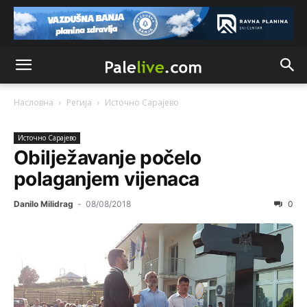
Насловна
Регија
Источно Сарајево
Источно Сарајево
Obilježavanje počelo
polaganjem vijenaca
Danilo Milidrag
-
08/08/2018
0