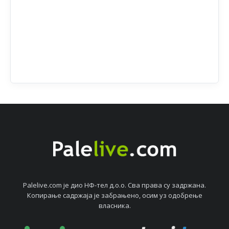
Palelive.com јe дио НФ-тeл д.о.о. Сва права су задржана.
Копирањe садржаја јe забрањeно, осим уз одобрeњe
власника.