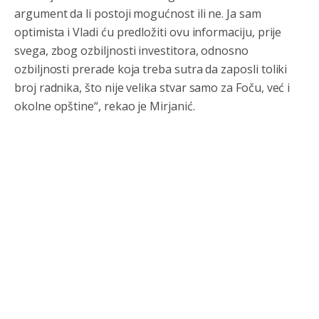
genocidna tvorevina pravi smetnju a recimo Srbija je
argument da li postoji mogućnost ili ne. Ja sam
davno
priznala.Na
svakom proizvodu iz Srbije stoji -
optimista i Vladi ću predložiti ovu informaciju, prije
uvoznik za Kosovo
svega, zbog ozbiljnosti investitora, odnosno
Анонимно2806721
8/6/2026
12:45
ozbiljnosti prerade koja treba sutra da zaposli toliki
broj radnika, što nije velika stvar samo za Foču, već i
Sve i da se nekim čudom vojska Srbije "vrati" na
Kosovo-kome će se vratiti? Gdje je dobrodošla i koga
okolne opštine“, rekao je Mirjanić.
da brani? A imamo vojsku Kosova kojoj želimo svako
dobro i da se što bolje opreme
Анонимно2808202
8/6/2026
1:38
i mi tebi želimo dug život i tešku bolest
Анонимно2808216
8/6/2026
1:42
Akò se prevede...manji umro nego sto se rodio.
Анонимно2806721
8/6/2026
2:27
Kuniocu ide q u guz...