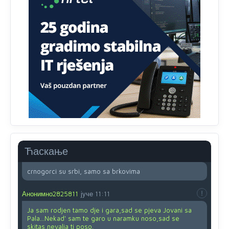
Анонимно2818605
8/8/2026
11:45
Ovo pravilo jeste unijelo opravdan strah, posebno kada
su u pitanju starije osobe, osobe sa slabijim vidom ili
drhtavom rukom
Анонимно2819033
8/8/2026
12:24
Yes,nekada je bila corava kutija za IZBORE a danas su
coravi biraci.
Анонимно2553747
8/8/2026
2:53
Ljudi.ako
draško dođe na
vlast.sve
će nam biti đž
aba.Ja
mu
vjerujem.tek
mi je 50 godina.
Ћаскање
Анонимно2800732
8/8/2026
11:46
crnogorci su srbi, samo sa brkovima
Анонимно2825811
јуче
11:11
Ja sam rodjen tamo dje i gara,sad se pjeva Jovani sa
Pala...Nekad' sam te garo u naramku noso,sad se
skitas,nevalja ti poso.