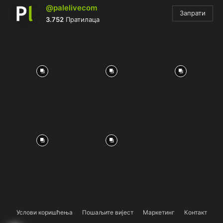
@palelivecom
Запрати
3.752
Пратилаца
Услови коришћења
Пошаљите вијест
Маркетинг
Контакт