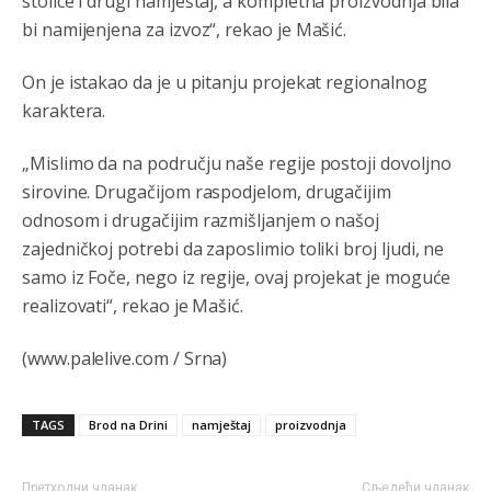
stolice i drugi namještaj, a kompletna proizvodnja bila
bi namijenjena za izvoz“, rekao je Mašić.
Анонимно2810587
8/7/2026
11:26
Pozdrav,evo hvata me meze.
On je istakao da je u pitanju projekat regionalnog
karaktera.
Анонимно2811968
8/7/2026
11:38
Sta bi rekao
prof.Momcil
o Gigovic?Tako je lepi moj!
„Mislimo da na području naše regije postoji dovoljno
sirovine. Drugačijom raspodjelom, drugačijim
Анонимно2811968
8/7/2026
12:34
odnosom i drugačijim razmišljanjem o našoj
Narod ne zeli da ih vode bogati i podobni,narod hoce
zajedničkoj potrebi da zaposlimio toliki broj ljudi, ne
pametne i postene.
samo iz Foče, nego iz regije, ovaj projekat je moguće
realizovati“, rekao je Mašić.
Анонимно2811968
8/7/2026
12:35
Nema bolesti kao sto je
mrznja.Nema
dara kao sto je
(www.palelive.com / Srna)
zdravlje.Niti
bogastva kao st je mir i Boziji blagosov!
Анонимно2817461
8/8/2026
8:37
TAGS
Brod na Drini
namještaj
proizvodnja
U SAD poslje zatvaranja biracki mesta,za 5 minuta znaju
ko je pobjedio... u Japanu za 2 minuta,kod nas mjesec
dana pre izbora zna se ko ce pobediti!!
Претходни чланак
Сљедећи чланак