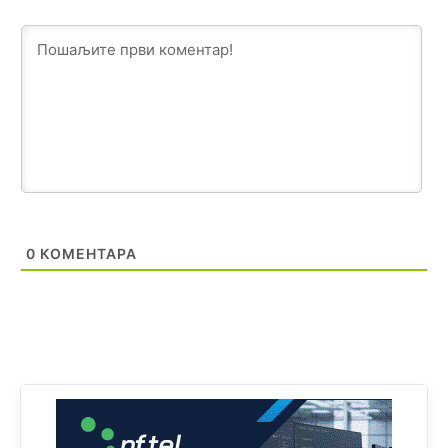
Prema zvaničnim podacima Agencije za statistiku BiH, u
Bosni i Hercegovini je 1.229.972 građana informatički
nepismeno, što čini 38,7% ukupnog stanovništva starijeg
od 10 godina
Анонимно2818605
8/8/2026
11:30
Prema podacima o informaciono-komunikacionim
tehnologijama, čak 33,4% domaćinstava u BiH uopšte
nema pristup računaru bilo koje vrste (desktop, laptop ili
tablet
Анонимно2818605
8/8/2026
11:34
0
КОМЕНТАРА
Najveći dio populacije starije od 65 godina uopšte ne
koristi internet, niti ima pristup računarima
Анонимно2818605
8/8/2026
11:45
Uvođenje pravila da se umjesto dosadašnjeg znaka "X"
(krstića) kružić ispred kandidata mora u potpunosti
obojiti (popuniti) uvedeno je isključivo zbog tehničkih
zahtjeva optičkih skenera.