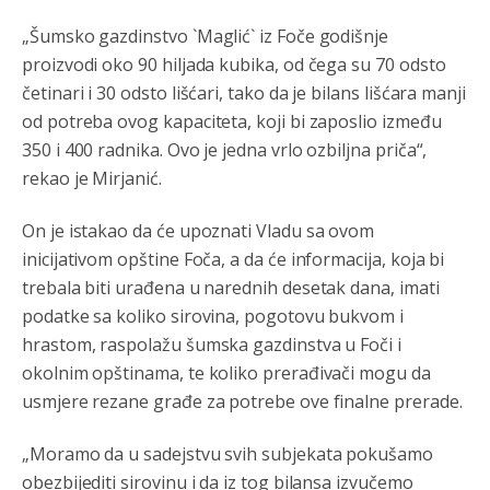
„Šumsko gazdinstvo `Maglić` iz Foče godišnje
proizvodi oko 90 hiljada kubika, od čega su 70 odsto
četinari i 30 odsto lišćari, tako da je bilans lišćara manji
od potreba ovog kapaciteta, koji bi zaposlio između
350 i 400 radnika. Ovo je jedna vrlo ozbiljna priča“,
rekao je Mirjanić.
On je istakao da će upoznati Vladu sa ovom
inicijativom opštine Foča, a da će informacija, koja bi
trebala biti urađena u narednih desetak dana, imati
podatke sa koliko sirovina, pogotovu bukvom i
hrastom, raspolažu šumska gazdinstva u Foči i
okolnim opštinama, te koliko prerađivači mogu da
usmjere rezane građe za potrebe ove finalne prerade.
„Moramo da u sadejstvu svih subjekata pokušamo
Анонимно2806721
8/6/2026
12:39
obezbijediti sirovinu i da iz tog bilansa izvučemo
791 BiH nije priznala Kosovo kao nezavisnu državu jer