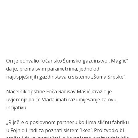
Анонимно2808843
8/6/2026
6:20
reconquista
Анонимно2810587
8/7/2026
11:11
Evo dasak vijetra s Romanije,neko iz publike povika,ma
pusti ih ciganija...pocetkom ovog vjeka,neko rece za
Radovana i Ratka kaki su oni srbi...i poce dalje da
besjedi znam ja dobro sta je bilo u Ag-ci...
On je pohvalio fočansko Šumsko gazdinstvo „Maglić“
Анонимно2810587
8/7/2026
11:13
da je, prema svim parametrima, jedno od
Proguglajte
najuspješnijih gazdinstava u sistemu „Šuma Srpske“.
Анонимно2810587
8/7/2026
11:21
Načelnik opštine Foča Radisav Mašić izrazio je
O kako su cudni lvi ljudi,uzeli bi sve da mogu...a ja srce
uvjerenje da će Vlada imati razumijevanje za ovu
svima fajem,radujem se tudjoj sreci.I ko ima i ko nema
na iso ce mjesto leci!
incijativu.
Анонимно2810587
8/7/2026
11:24
„Riječ je o poslovnom partneru koji ima sličnu fabriku
u Fojnici i radi za poznati sistem `Ikea`. Proizvodio bi
Nije u svijetu problem,nahraniti siromasnd,kako nahraniti
bogate!?