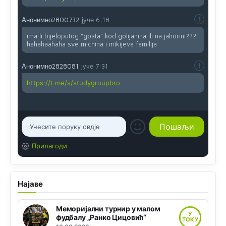
Анонимно2800732
јуче
6:18
ima li bijeloputog "gosta" kod golijanina ili na jahorini???
hahahaahaha sve michina i mikijeva familija
Анонимно2828081
јуче
7:31
https://t.me/s/studygroupbro
Прилагоди
Најаве
Меморијални турнир у малом
У
фудбалу „Ранко Цицовић“
ТОКУ