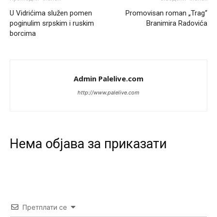
U Vidrićima služen pomen
Promovisan roman „Trag“
Анонимно2553747
8/8/2026
9:55
poginulim srpskim i ruskim
Branimira Radovića
borcima
Jel moguće da toliko zaostaju za nama..
Анонимно2818605
8/8/2026
11:15
Prema posljednjem zvaničnom popisu stanovništva, u
Admin Palelive.com
Bosni i Hercegovini ima 89.794 nepismenih osoba, što
čini 2,82% ukupnog stanovništva starijeg od 10 godina
http://www.palelive.com
Анонимно2818605
8/8/2026
11:17
Sa ovim procentom, Bosna i Hercegovina ima najvišu
stopu nepismenosti u regionu.
Нeма објава за приказати
Анонимно2818605
8/8/2026
11:21
Najveći rizik sa nepismenim stanovništvom je "kupovina
glasova" i manipulacija kroz fiktivne pomoćnike (koji
zapravo glasaju po nalogu političkih partija, a ne po želji
birača).
Претплати се
Анонимно2818605
8/8/2026
11:28