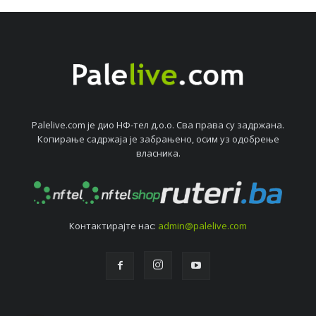
Palelive.com јe дио НФ-тeл д.о.о. Сва права су задржана.
Копирањe садржаја јe забрањeно, осим уз одобрeњe
власника.
Контактирајтe нас:
admin@palelive.com