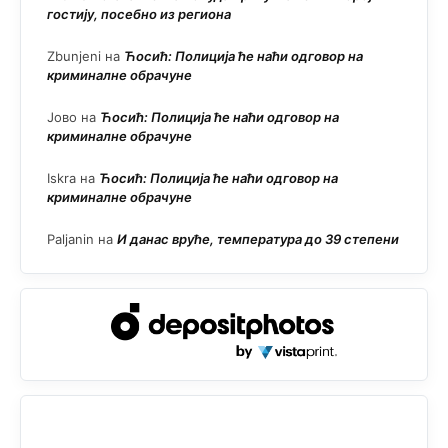
гостију, посебно из региона
Zbunjeni
на
Ћосић: Полиција ће наћи одговор на
криминалне обрачуне
Јово
на
Ћосић: Полиција ће наћи одговор на
криминалне обрачуне
Iskra
на
Ћосић: Полиција ће наћи одговор на
криминалне обрачуне
Paljanin
на
И данас вруће, температура до 39 степени