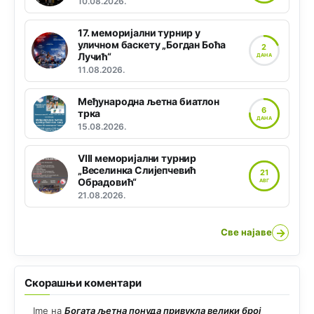
10.08.2026.
17. меморијални турнир у
уличном баскету „Богдан Боћа
2
Лучић“
ДАНА
11.08.2026.
Међународна љетна биатлон
6
трка
ДАНА
15.08.2026.
VIII меморијални турнир
„Веселинка Слијепчевић
21
Обрадовић“
АВГ
21.08.2026.
→
Све најаве
Скорашњи коментари
Ime
на
Богата љетна понуда привукла велики број