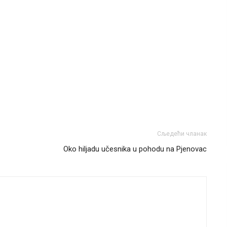
Сљедећи чланак
Oko hiljadu učesnika u pohodu na Pjenovac