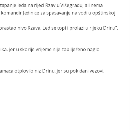
apanje leda na rijeci Rzav u Višegradu, ali nema
i komandir Jedinice za spasavanje na vodi u opštinskoj
rastao nivo Rzava. Led se topi i prolazi u rijeku Drinu“,
ka, jer u skorije vrijeme nije zabilježeno naglo
maca otplovilo niz Drinu, jer su pokidani vezovi.