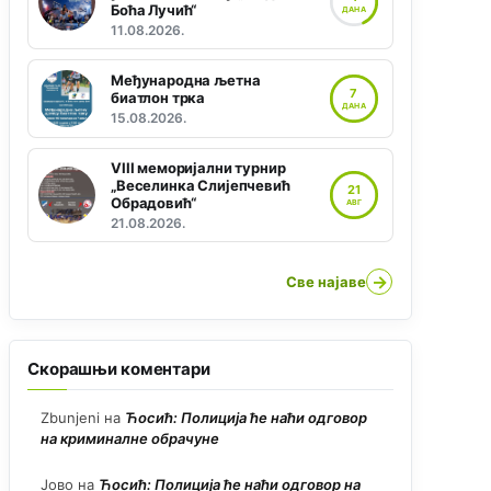
Боћа Лучић“
ДАНА
11.08.2026.
Међународна љетна
7
биатлон трка
ДАНА
15.08.2026.
VIII меморијални турнир
„Веселинка Слијепчевић
21
Обрадовић“
АВГ
21.08.2026.
→
Све најаве
Скорашњи коментари
Zbunjeni
на
Ћосић: Полиција ће наћи одговор
на криминалне обрачуне
Јово
на
Ћосић: Полиција ће наћи одговор на