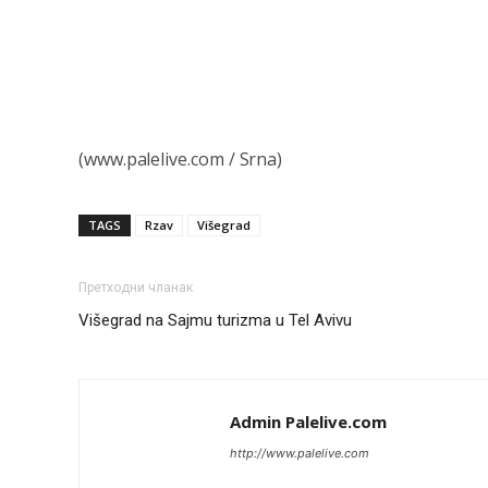
(www.palelive.com / Srna)
TAGS
Rzav
Višegrad
Претходни чланак
Višegrad na Sajmu turizma u Tel Avivu
Admin Palelive.com
http://www.palelive.com