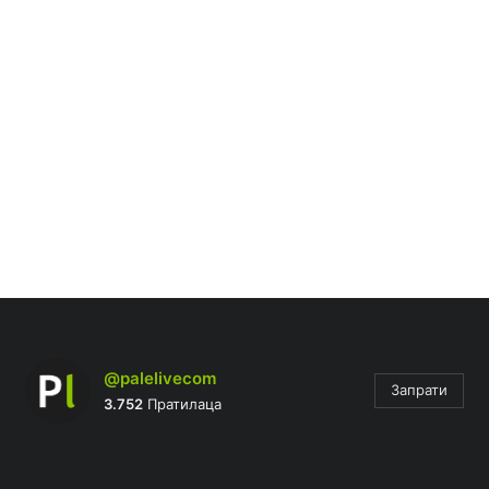
@palelivecom
Запрати
3.752
Пратилаца