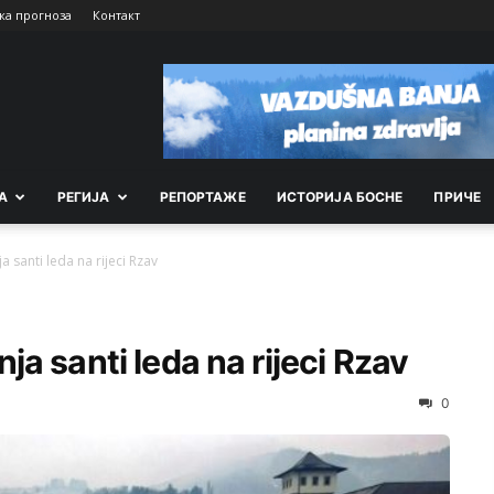
ка прогноза
Контакт
А
РEГИЈА
РEПОРТАЖE
ИСТОРИЈА БОСНЕ
ПРИЧЕ
santi leda na rijeci Rzav
a santi leda na rijeci Rzav
0