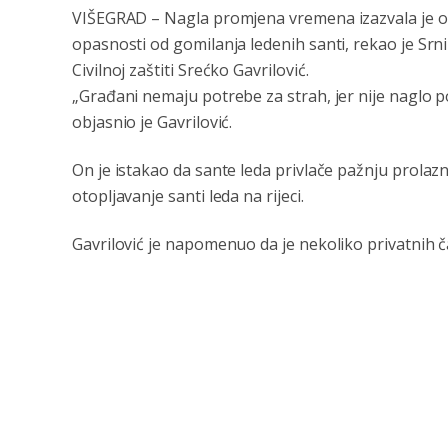
VIŠEGRAD
– Nagla promjena vremena izazvala je ot
opasnosti od gomilanja ledenih santi, rekao je Srn
Civilnoj zaštiti Srećko Gavrilović.
„Građani nemaju potrebe za strah, jer nije naglo po
objasnio je Gavrilović.
On je istakao da sante leda privlače pažnju prolazni
otopljavanje santi leda na rijeci.
Gavrilović je napomenuo da je nekoliko privatnih ča