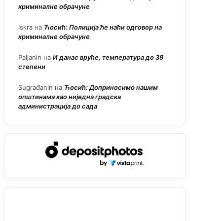
криминалне обрачуне
Iskra
на
Ћосић: Полиција ће наћи одговор на
криминалне обрачуне
Paljanin
на
И данас вруће, температура до 39
степени
Sugrađanin
на
Ћосић: Доприносимо нашим
општинама као ниједна градска
администрација до сада