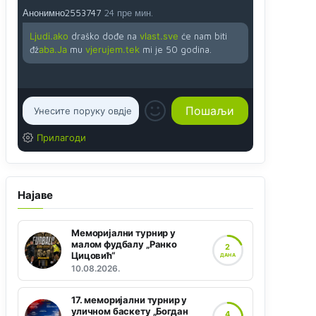
Анонимно2553747
24 пре мин.
Ljudi.ako
draško dođe na
vlast.sve
će nam biti
đž
aba.Ja
mu
vjerujem.tek
mi je 50 godina.
Прилагоди
Најаве
Меморијални турнир у
малом фудбалу „Ранко
2
Цицовић“
ДАНА
10.08.2026.
17. меморијални турнир у
уличном баскету „Богдан
4