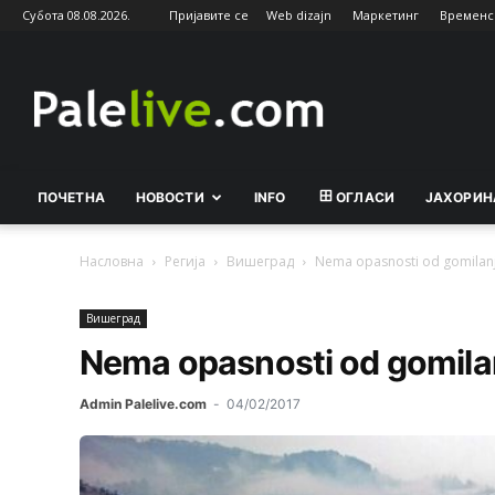
Субота 08.08.2026.
Пријавите се
Web dizajn
Маркетинг
Временс
Palelive.com
ПОЧЕТНА
НОВОСТИ
INFO
ОГЛАСИ
ЈАХОРИН
Насловна
Регија
Вишeград
Nema opasnosti od gomilanja 
Вишeград
Nema opasnosti od gomilanj
Admin Palelive.com
-
04/02/2017