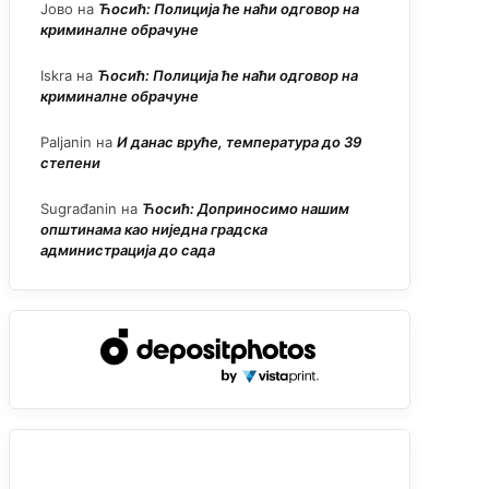
Јово
на
Ћосић: Полиција ће наћи одговор на
криминалне обрачуне
Iskra
на
Ћосић: Полиција ће наћи одговор на
криминалне обрачуне
Paljanin
на
И данас вруће, температура до 39
степени
Sugrađanin
на
Ћосић: Доприносимо нашим
општинама као ниједна градска
администрација до сада