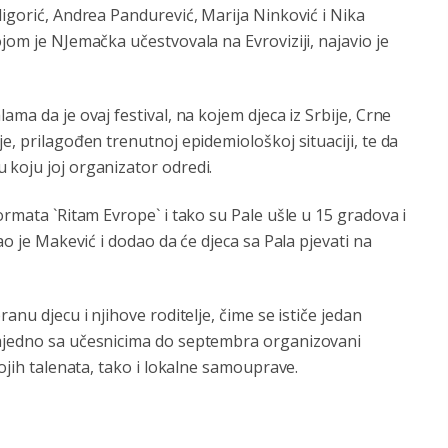
ligorić, Andrea Pandurević, Marija Ninković i Nika
jom je NJemačka učestvovala na Evroviziji, najavio je
ama da je ovaj festival, na kojem djeca iz Srbije, Crne
e, prilagođen trenutnoj epidemiološkoj situaciji, te da
 koju joj organizator odredi.
ormata `Ritam Evrope` i tako su Pale ušle u 15 gradova i
ao je Makević i dodao da će djeca sa Pala pjevati na
anu djecu i njihove roditelje, čime se ističe jedan
zajedno sa učesnicima do septembra organizovani
vojih talenata, tako i lokalne samouprave.