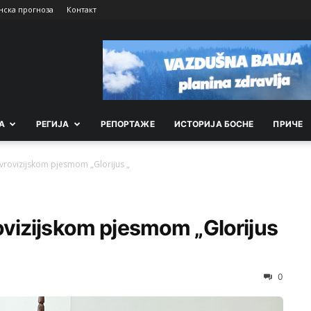
нска прогноза
Контакт
А
РEГИЈА
РEПОРТАЖE
ИСТОРИЈА БОСНЕ
ПРИЧЕ
rovizijskom pjesmom „Glorijus „
vizijskom pjesmom „Glorijus
0