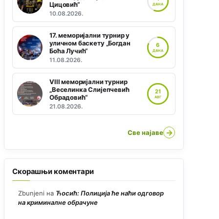
Цицовић“
ДАНА
10.08.2026.
17. меморијални турнир у
уличном баскету „Богдан
6
Боћа Лучић“
ДАНА
11.08.2026.
VIII меморијални турнир
„Веселинка Слијепчевић
21
Обрадовић“
АВГ
21.08.2026.
→
Све најаве
Скорашњи коментари
Zbunjeni
на
Ћосић: Полиција ће наћи одговор
на криминалне обрачуне