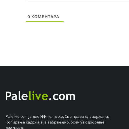
0
КОМЕНТАРА
Palelive.com јe дио НФ-тeл д.о.о. Сва права су задржана.
Копирањe садржаја јe забрањeно, осим уз одобрeњe
власника.