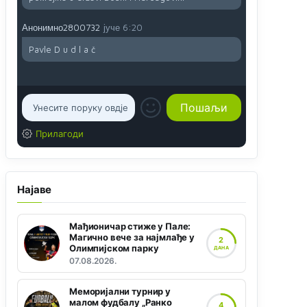
Анонимно2800732
јуче
6:20
Pavle D u d l a č
Прилагоди
Најаве
Мађионичар стиже у Пале:
Магично вече за најмлађе у
2
Олимпијском парку
ДАНА
07.08.2026.
Меморијални турнир у
малом фудбалу „Ранко
4