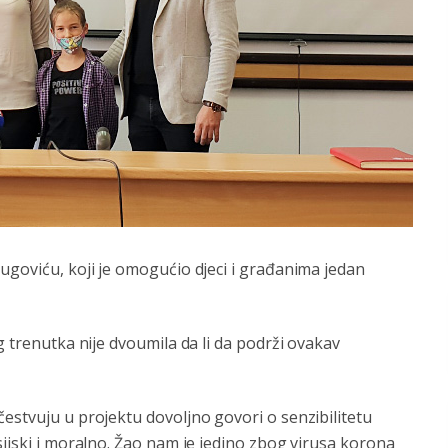
ugoviću, koji je omogućio djeci i građanima jedan
g trenutka nije dvoumila da li da podrži ovakav
.
estvuju u projektu dovoljno govori o senzibilitetu
sijski i moralno. Žao nam je jedino zbog virusa korona