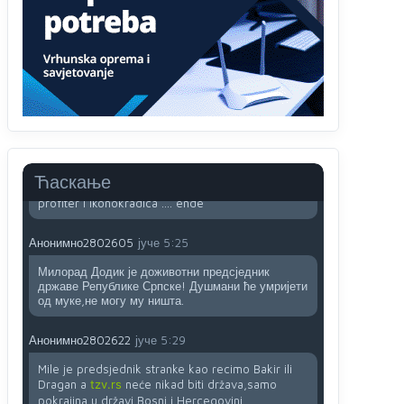
sladji u govoru-to veci prevarant...
Анонимно2802132
јуче
2:14
Mnogi nesposobni ljudi su daleko dogurali. Ko je
nesposoban može raditi sve. Sposobni rade
samo ono što znaju.
Анонимно2022778
јуче
3:59
....i onda su na tenkovima NATO pakta, na vlast
Ћаскање
došli jedna baba i jedan švercer dezerter ratni
profiter i ikonokradica .... ende
Анонимно2802605
јуче
5:25
Милорад Додик је доживотни предсједник
државе Републике Српске! Душмани ће умријети
од муке,не могу му ништа.
Анонимно2802622
јуче
5:29
Mile je predsjednik stranke kao recimo Bakir ili
Dragan a
tzv.rs
neće nikad biti država,samo
pokrajina u državi Bosni i Hercegovini