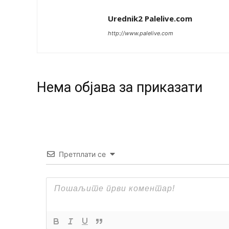
Urednik2 Palelive.com
http://www.palelive.com
Нeма објава за приказати
Претплати се