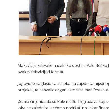
Makević je zahvalio načelniku opštine Pale Bošku J
ovakav televizijski format.
Jugović je naglasio da se lokalna zajednica nijedno
projekat, te zahvalio organizatorima manifestacije
„Sama činjenica da su Pale među 15 gradova koji uč
lokalne zajednice jer ćemo podržati projekat finan