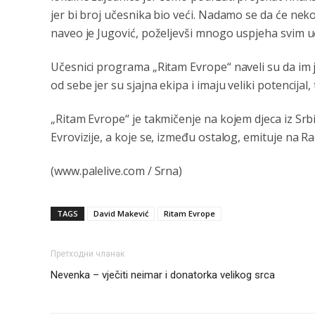
jer bi broj učesnika bio veći. Nadamo se da će neko
naveo je Jugović, poželjevši mnogo uspjeha svim u
Učesnici programa „Ritam Evrope“ naveli su da im je
od sebe jer su sjajna ekipa i imaju veliki potencijal, 
„Ritam Evrope“ je takmičenje na kojem djeca iz Srb
Evrovizije, a koje se, između ostalog, emituje na Ra
(www.palelive.com / Srna)
TAGS
David Makević
Ritam Evrope
Претходни чланак
Nevenka – vječiti neimar i donatorka velikog srca