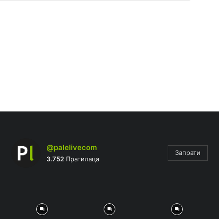
@palelivecom
Запрати
3.752
Пратилаца