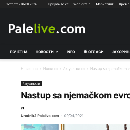
Четвртак 06.08.2026.
Пријавите се
Web dizajn
Маркетинг
Време
Palelive.com
ПОЧЕТНА
НОВОСТИ
INFO
ОГЛАСИ
ЈАХОРИН
Насловна
Новости
Актуeлности
Nastup sa njemačkom ev
Актуeлности
Nastup sa njemačkom evro
„
Urednik2 Palelive.com
-
09/04/2021