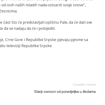
 od ovih naših mladih nada ostvariti svoje snove“,
česnicima.
 čast što će predstavljati opštinu Pale, da će dati sve
te da se nadaju da će i pobijediti.
ije, Crne Gore i Republike Srpske pjevaju pjesme sa
dio-televiziji Republike Srpske.
Сљедећи чланак
Stariji osnovci od ponedjeljka u školama