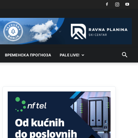
vodu
Анонимно2798926
јуче
11:17
Neka ste Vi građanin da nas produhovite!
Анонимно2798926
јуче
11:20
Najbolje da se preselite u Kanton a
ВРEМEНСКА ПРОГНОЗА
PALE LIVE!
Анонимно2798926
јуче
11:21
Ako tamo već ne živite. Topla preporuka
paljanskog seljaka
Анонимно2801833
јуче
12:28
yбиће га Били као зеца
Анонимно2800426
јуче
2:05
Sto bogatiji-to skrtiji,sto tisi-to opasniji,sto
pricivljiviji-to gluplji,sto ljepsi-to razmazaniji,sto
emotivniji-to iskreniji,sto jaci- to bezdusniji,sto