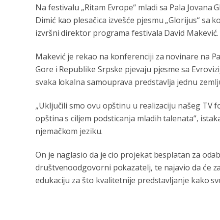
Na festivalu „Ritam Evrope“ mladi sa Pala Jovana G
Dimić kao plesačica izvešće pjesmu „Glorijus“ sa ko
izvršni direktor programa festivala David Makević.
Makević je rekao na konferenciji za novinare na Pal
Gore i Republike Srpske pjevaju pjesme sa Evrovizij
svaka lokalna samouprava predstavlja jednu zemlju
„Uključili smo ovu opštinu u realizaciju našeg TV f
opština s ciljem podsticanja mladih talenata“, istak
njemačkom jeziku.
On je naglasio da je cio projekat besplatan za odabr
društvenoodgovorni pokazatelj, te najavio da će 
edukaciju za što kvalitetnije predstavljanje kako s