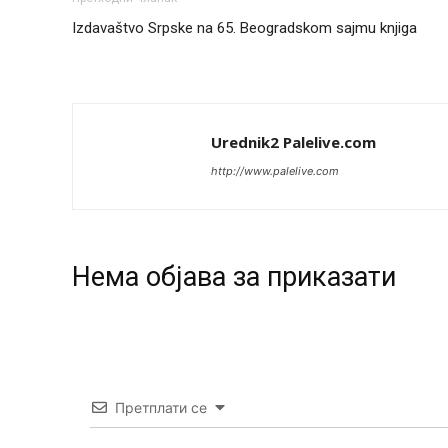
Izdavaštvo Srpske na 65. Beogradskom sajmu knjiga
Urednik2 Palelive.com
http://www.palelive.com
Нeма објава за приказати
Претплати се