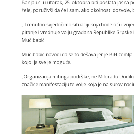
Banjaluci u utorak, 25. oktobra biti poslata jasna 
žele, poručivši da će i sam, ako okolnosti dozvole, b
„Trenutno svjedočimo situaciji koja bode oči i vri
pitanje i vrednuje volju građana Republike Srpske 
Mučibabić.
Mučibabić navodi da se to dešava jer je BiH zemlja 
kojoj je sve je moguće.
„Organizacija mitinga podrške, ne Miloradu Dodiku
značiće manifestaciju te volje koja je na surov nač