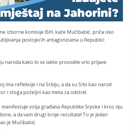
alne izborne komisije BiH, kaže Mučibabić, priča oko
dubljivanja postojećih antagonizama u Republici
nju naroda kako bi se lakše provodile vrlo prljave
j ima refleksije i na Srbiju, a da su Srbi kao narod
tor i stoga poželjni kao meta za odstrel.
in manifestuje volja građana Republike Srpske i kroz nju
zbore, a da vam drugi broje rezultate! To je jedan
kao je Mučibabić.