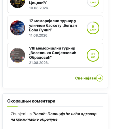
Цицовић“
ДАНА
10.08.2026.
17. меморијални турнир у
уличном баскету „Богдан
6
Боћа Лучић“
ДАНА
11.08.2026.
VIII меморијални турнир
„Веселинка Слијепчевић
21
Обрадовић“
АВГ
21.08.2026.
→
Све најаве
Скорашњи коментари
Zbunjeni
на
Ћосић: Полиција ће наћи одговор
на криминалне обрачуне