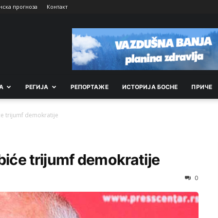
нска прогноза
Контакт
А
РEГИЈА
РEПОРТАЖE
ИСТОРИЈА БОСНЕ
ПРИЧЕ
će trijumf demokratije
biće trijumf demokratije
0