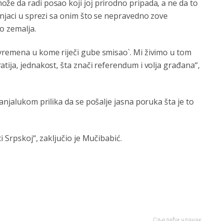
že da radi posao koji joj prirodno pripada, a ne da to
šnjaci u sprezi sa onim što se nepravedno zove
o zemalja.
vremena u kome riječi gube smisao`. Mi živimo u tom
tija, jednakost, šta znači referendum i volja građana“,
anjalukom prilika da se pošalje jasna poruka šta je to
i Srpskoj“, zaključio je Mučibabić.
Сљедећи чланак