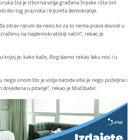
poruka šta je izborna volja građana Srpske i šta oni
iti dio tog praznika i trijumfa demokratije.
jeđa zdrav razum da neko ko za to nema prava dovodi u
izraženu na najdemokratskiji način“, rekao je
u kojoj je, kako kaže, Bog davno rekao laku noć i u
, nego onom što je volja naroda više je nego poželjna i
in dovedena u pitanje“, rekao je Mučibabić.