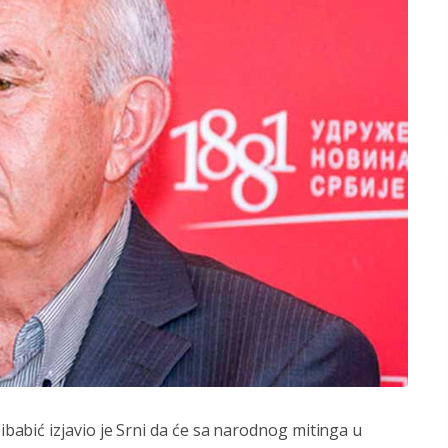
abić izjavio je Srni da će sa narodnog mitinga u