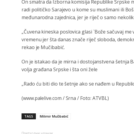
On smatra da Izborna komisija Republike Srpske mo
radi političko Sarajevo u kome su muslimani ili Bo
međunarodna zajednica, jer je riječ o samo nekolik
„Čuvena kineska poslovica glasi `Bože sačuvaj me 
vremenu jer šta danas znače riječ sloboda, demokra
rekao je Mučibabić.
On je istakao da je mirna i dostojanstvena šetnja B
volja građana Srpske i šta oni žele
„Rado ću biti dio te šetnje ako se nađem u Republic
(www.palelive.com / Srna / Foto: ATVBL)
TAGS
Milimir Mučibabić
Претходни чланак