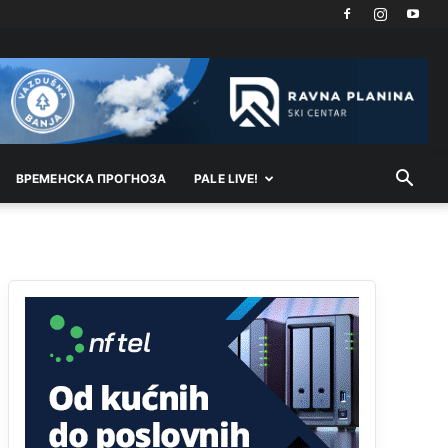
Техеран и нинџе по Палама
Анонимно2806721
11:21
Kosovo je država a manji BH entitet pokrajina.Što
se tiče arapa po Palama i Jahorini,ostavljaju vam
pare a vi se smeškate .Da ne bi možda da vam
šalju poštom a da ne dolaze? Kurko
ВРEМEНСКА ПРОГНОЗА
PALE LIVE!
Анонимно2807791
11:39
БиХ није гласала да је тзв.Косово држава.
Лупаш ко к у р а ц по самару луди турко.
Анонимно2807895
12:16
Dobro zboris 791,ovaj721 dok nije bilo
interneta,samo mu je porodica znala da je glup!
Анонимно2807895
12:18
Drzi pod kontrolom tri stvari jezik,karakter i
ponasanje...Uzivotu brani tri stvari:cast,prijatelja i
slabije.Iz
zivota iskljuci tri stvari uvredu,neznanje