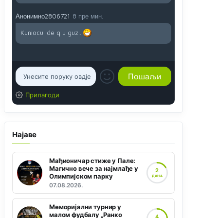
Анонимно2806721
8 пре мин.
Kuniocu ide q u guz...
Прилагоди
Најаве
Мађионичар стиже у Пале:
Магично вече за најмлађе у
2
Олимпијском парку
ДАНА
07.08.2026.
Меморијални турнир у
малом фудбалу „Ранко
4