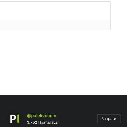
@palelivecom
Запрати
3.752
Пратилаца