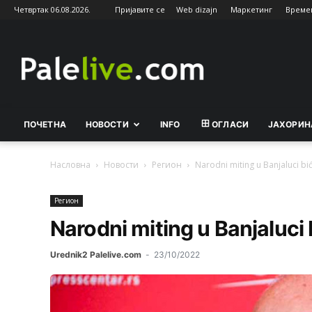
Четвртак 06.08.2026.
Пријавите се
Web dizajn
Маркетинг
Време
Palelive.com
ПОЧЕТНА
НОВОСТИ
INFO
ОГЛАСИ
ЈАХОРИН
Насловна
Новости
Рeгион
Narodni miting u Banjaluci bi
Рeгион
Narodni miting u Banjaluci 
Urednik2 Palelive.com
-
23/10/2022