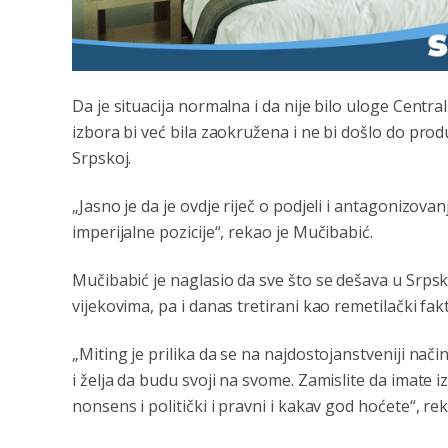
Da je situacija normalna i da nije bilo uloge Centr
izbora bi već bila zaokružena i ne bi došlo do pro
Srpskoj.
„Jasno je da je ovdje riječ o podjeli i antagonizova
imperijalne pozicije“, rekao je Mučibabić.
Mučibabić je naglasio da sve što se dešava u Srpsko
vijekovima, pa i danas tretirani kao remetilački fak
„Miting je prilika da se na najdostojanstveniji nač
i želja da budu svoji na svome. Zamislite da imate i
nonsens i politički i pravni i kakav god hoćete“, re