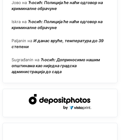
Јово
на
Ћосић: Полиција ће наћи одговор на
криминалне обрачуне
Iskra
на
Ћосић: Полиција ће наћи одговор на
криминалне обрачуне
Paljanin
на
И данас вруће, температура до 39
степени
Sugrađanin
на
Ћосић: Доприносимо нашим
општинама као ниједна градска
администрација до сада