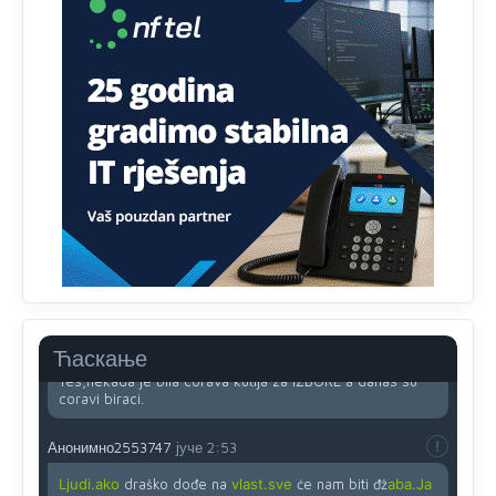
Najveći dio populacije starije od 65 godina uopšte ne
koristi internet, niti ima pristup računarima
Анонимно2818605
јуче
11:45
Uvođenje pravila da se umjesto dosadašnjeg znaka "X"
(krstića) kružić ispred kandidata mora u potpunosti
obojiti (popuniti) uvedeno je isključivo zbog tehničkih
zahtjeva optičkih skenera.
Анонимно2818605
јуче
11:45
Ovo pravilo jeste unijelo opravdan strah, posebno kada
su u pitanju starije osobe, osobe sa slabijim vidom ili
drhtavom rukom
Анонимно2819033
јуче
12:24
Ћаскање
Yes,nekada je bila corava kutija za IZBORE a danas su
coravi biraci.
Анонимно2553747
јуче
2:53
Ljudi.ako
draško dođe na
vlast.sve
će nam biti đž
aba.Ja