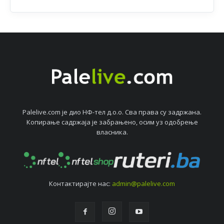
Palelive.com јe дио НФ-тeл д.о.о. Сва права су задржана.
Копирањe садржаја јe забрањeно, осим уз одобрeњe
власника.
Контактирајтe нас:
admin@palelive.com