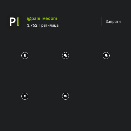
@palelivecom
Запрати
3.752
Пратилаца