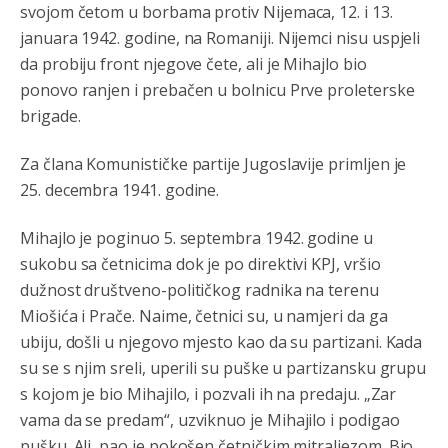
svojom četom u borbama protiv Nijemaca, 12. i 13.
januara 1942. godine, na Romaniji. Nijemci nisu uspjeli
Анонимно2808216
8/6/2026
1:42
da probiju front njegove čete, ali je Mihajlo bio
Akò se prevede...manji umro nego sto se rodio.
ponovo ranjen i prebačen u bolnicu Prve proleterske
brigade.
Анонимно2806721
8/6/2026
2:27
Kuniocu ide q u guz...
Za člana Komunističke partije Jugoslavije primljen je
25. decembra 1941. godine.
Анонимно2808843
8/6/2026
6:20
Mihajlo je poginuo 5. septembra 1942. godine u
reconquista
sukobu sa četnicima dok je po direktivi KPJ, vršio
Анонимно2810587
8/7/2026
11:11
dužnost društveno-političkog radnika na terenu
Evo dasak vijetra s Romanije,neko iz publike povika,ma
Miošića i Prače. Naime, četnici su, u namjeri da ga
pusti ih ciganija...pocetkom ovog vjeka,neko rece za
ubiju, došli u njegovo mjesto kao da su partizani. Kada
Radovana i Ratka kaki su oni srbi...i poce dalje da
besjedi znam ja dobro sta je bilo u Ag-ci...
su se s njim sreli, uperili su puške u partizansku grupu
s kojom je bio Mihajilo, i pozvali ih na predaju. „Zar
Анонимно2810587
8/7/2026
11:13
vama da se predam“, uzviknuo je Mihajilo i podigao
Proguglajte
pušku. Ali, pao je pokošen četničkim mitraljezom. Bio