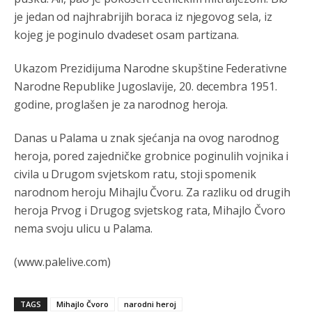
je jedan od najhrabrijih boraca iz njegovog sela, iz
Анонимно2810587
8/7/2026
11:21
kojeg je poginulo dvadeset osam partizana.
O kako su cudni lvi ljudi,uzeli bi sve da mogu...a ja srce
svima fajem,radujem se tudjoj sreci.I ko ima i ko nema
Ukazom Prezidijuma Narodne skupštine Federativne
na iso ce mjesto leci!
Narodne Republike Jugoslavije, 20. decembra 1951.
Анонимно2810587
8/7/2026
11:24
godine, proglašen je za narodnog heroja.
Nije u svijetu problem,nahraniti siromasnd,kako nahraniti
bogate!?
Danas u Palama u znak sjećanja na ovog narodnog
heroja, pored zajedničke grobnice poginulih vojnika i
Анонимно2810587
8/7/2026
11:26
civila u Drugom svjetskom ratu, stoji spomenik
Pozdrav,evo hvata me meze.
narodnom heroju Mihajlu Čvoru. Za razliku od drugih
heroja Prvog i Drugog svjetskog rata, Mihajlo Čvoro
Анонимно2811968
8/7/2026
11:38
nema svoju ulicu u Palama.
Sta bi rekao
prof.Momcil
o Gigovic?Tako je lepi moj!
(www.palelive.com)
Анонимно2811968
8/7/2026
12:34
Narod ne zeli da ih vode bogati i podobni,narod hoce
pametne i postene.
TAGS
Mihajlo Čvoro
narodni heroj