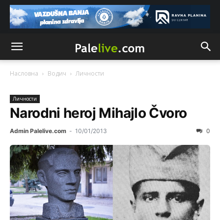
Насловна
Водич
Личности
Личности
Narodni heroj Mihajlo Čvoro
Admin Palelive.com
-
10/01/2013
0