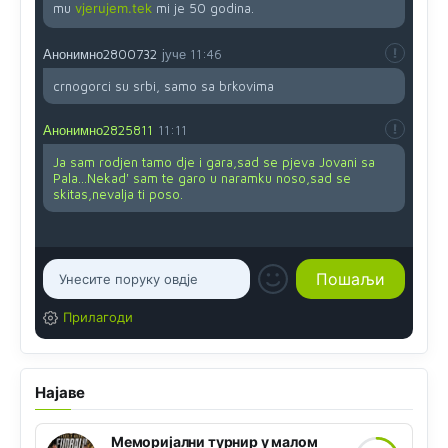
mu
vjerujem.tek
mi je 50 godina.
Анонимно2800732
јуче
11:46
crnogorci su srbi, samo sa brkovima
Анонимно2825811
11:11
Ja sam rodjen tamo dje i gara,sad se pjeva Jovani sa
Pala...Nekad' sam te garo u naramku noso,sad se
skitas,nevalja ti poso.
Прилагоди
Најаве
Меморијални турнир у малом