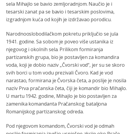
sela Mihajlo se bavio zemljoradnjom. Naučio je i
tesarski zanat pa se bavio i tesarskim poslovima,
izgradnjom kuća od kojih je izdržavao porodicu.
Narodnooslobodilačkom pokretu priključio se jula
1941. godine. Sa sobom je poveo više ustanika iz
njegovog i okolnih sela. Prilikom formiranja
partizanskih grupa, bio je postavljen za komandira
voda, koji je dobio naziv „Čvorski vod“, jer su se skoro
svih borci u tom vodu prezivali Čvoro. Kad je vod
narastao, formirana je Čvorska četa, a poslije je nosila
naziv Prva pračanska četa, čiji je komandir bio Mihajlo.
U martu 1942. godine, Mihajlo je bio postavljen za
zamenika komandanta Pračanskog bataljona
Romanijskog partizanskog odreda.
Анонимно2807895
8/6/2026
12:16
Dobro zboris 791,ovaj721 dok nije bilo interneta,samo
Pod njegovom komandom, Čvorski vod je odmah
mu je porodica znala da je glup!
poslije formiranja izvršio uspješne akcije oko Prače,