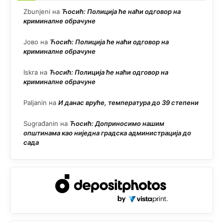
Zbunjeni
на
Ћосић: Полиција ће наћи одговор на
криминалне обрачуне
Јово
на
Ћосић: Полиција ће наћи одговор на
криминалне обрачуне
Iskra
на
Ћосић: Полиција ће наћи одговор на
криминалне обрачуне
Paljanin
на
И данас вруће, температура до 39 степени
Sugrađanin
на
Ћосић: Доприносимо нашим
општинама као ниједна градска администрација до
сада