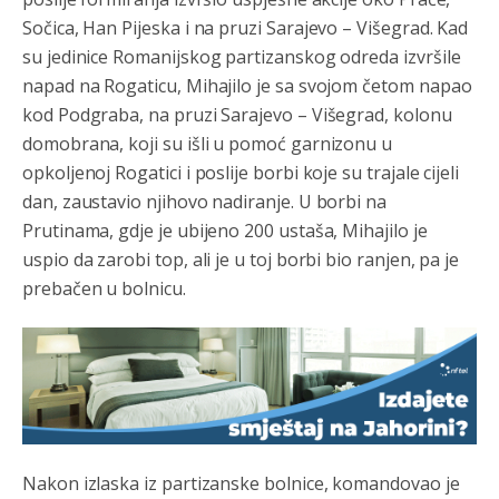
Анонимно2807895
8/6/2026
12:18
Sočica, Han Pijeska i na pruzi Sarajevo – Višegrad. Kad
su jedinice Romanijskog partizanskog odreda izvršile
Drzi pod kontrolom tri stvari jezik,karakter i
ponasanje...Uzivotu brani tri stvari:cast,prijatelja i
napad na Rogaticu, Mihajilo je sa svojom četom napao
slabije.Iz
zivota iskljuci tri stvari uvredu,neznanje i
kod Podgraba, na pruzi Sarajevo – Višegrad, kolonu
zavist.Sve
dok si ziv gaji tri stvari dobrotu,pamet i
prijateljstvo!!
domobrana, koji su išli u pomoć garnizonu u
opkoljenoj Rogatici i poslije borbi koje su trajale cijeli
Анонимно2806721
8/6/2026
12:39
dan, zaustavio njihovo nadiranje. U borbi na
791 BiH nije priznala Kosovo kao nezavisnu državu jer
Prutinama, gdje je ubijeno 200 ustaša, Mihajilo je
genocidna tvorevina pravi smetnju a recimo Srbija je
uspio da zarobi top, ali je u toj borbi bio ranjen, pa je
davno
priznala.Na
svakom proizvodu iz Srbije stoji -
uvoznik za Kosovo
prebačen u bolnicu.
Анонимно2806721
8/6/2026
12:45
Sve i da se nekim čudom vojska Srbije "vrati" na
Kosovo-kome će se vratiti? Gdje je dobrodošla i koga
da brani? A imamo vojsku Kosova kojoj želimo svako
dobro i da se što bolje opreme
Анонимно2808202
8/6/2026
1:38
Nakon izlaska iz partizanske bolnice, komandovao je
i mi tebi želimo dug život i tešku bolest