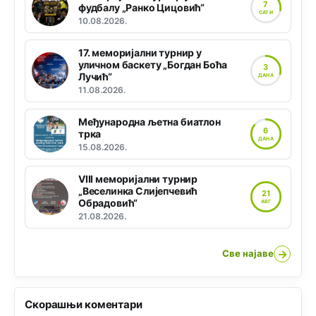
7
фудбалу „Ранко Цицовић“
САТИ
10.08.2026.
17. меморијални турнир у
уличном баскету „Богдан Боћа
3
Лучић“
ДАНА
11.08.2026.
Међународна љетна биатлон
6
трка
ДАНА
15.08.2026.
VIII меморијални турнир
„Веселинка Слијепчевић
21
Обрадовић“
АВГ
21.08.2026.
→
Све најаве
Скорашњи коментари