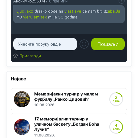
Анонимно2553747
6 пре мин.
Ljudi.ako
draško dođe na
vlast.sve
će nam biti đž
aba.Ja
mu
vjerujem.tek
mi je 50 godina.
Прилагоди
Најаве
Меморијални турнир у малом
2
фудбалу „Ранко Цицовић“
ДАНА
10.08.2026.
17. меморијални турнир у
уличном баскету „Богдан Боћа
4
Лучић“
ДАНА
11.08.2026.