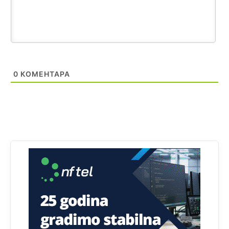
Анонимно2818605
11:21
Najveći rizik sa nepismenim stanovništvom je "kupovina
glasova" i manipulacija kroz fiktivne pomoćnike (koji
zapravo glasaju po nalogu političkih partija, a ne po želji
birača).
Анонимно2818605
11:28
0
КОМЕНТАРА
Prema zvaničnim podacima Agencije za statistiku BiH, u
Bosni i Hercegovini je 1.229.972 građana informatički
nepismeno, što čini 38,7% ukupnog stanovništva starijeg
od 10 godina
Анонимно2818605
11:30
Prema podacima o informaciono-komunikacionim
tehnologijama, čak 33,4% domaćinstava u BiH uopšte
nema pristup računaru bilo koje vrste (desktop, laptop ili
tablet
Анонимно2818605
11:34
Najveći dio populacije starije od 65 godina uopšte ne
koristi internet, niti ima pristup računarima