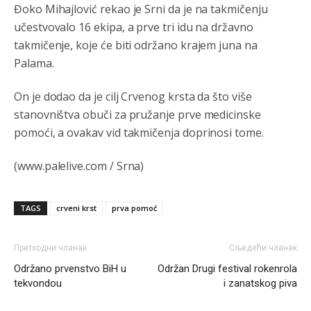
Анонимно2810587
јуче
11:24
Đoko Mihajlović rekao je Srni da je na takmičenju
učestvovalo 16 ekipa, a prve tri idu na državno
Nije u svijetu problem,nahraniti siromasnd,kako nahraniti
bogate!?
takmičenje, koje će biti održano krajem juna na
Palama.
Анонимно2810587
јуче
11:26
Pozdrav,evo hvata me meze.
On je dodao da je cilj Crvenog krsta da što više
stanovništva obuči za pružanje prve medicinske
Анонимно2811968
јуче
11:38
pomoći, a ovakav vid takmičenja doprinosi tome.
Sta bi rekao
prof.Momcil
o Gigovic?Tako je lepi moj!
(www.palelive.com / Srna)
Анонимно2811968
јуче
12:34
Narod ne zeli da ih vode bogati i podobni,narod hoce
TAGS
crveni krst
prva pomoć
pametne i postene.
Анонимно2811968
јуче
12:35
Претходни чланак
Сљедећи чланак
Nema bolesti kao sto je
mrznja.Nema
dara kao sto je
Održano prvenstvo BiH u
Održan Drugi festival rokenrola
zdravlje.Niti
bogastva kao st je mir i Boziji blagosov!
tekvondou
i zanatskog piva
Анонимно2022778
8:01