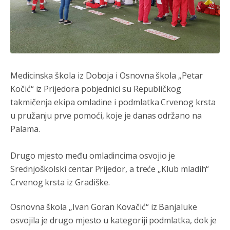
Medicinska škola iz Doboja i Osnovna škola „Petar
Kočić“ iz Prijedora pobjednici su Republičkog
takmičenja ekipa omladine i podmlatka Crvenog krsta
u pružanju prve pomoći, koje je danas održano na
Анонимно2807895
8/6/2026
12:16
Palama.
Dobro zboris 791,ovaj721 dok nije bilo interneta,samo
mu je porodica znala da je glup!
Drugo mjesto među omladincima osvojio je
Srednjoškolski centar Prijedor, a treće „Klub mladih“
Анонимно2807895
8/6/2026
12:18
Crvenog krsta iz Gradiške.
Drzi pod kontrolom tri stvari jezik,karakter i
ponasanje...Uzivotu brani tri stvari:cast,prijatelja i
Osnovna škola „Ivan Goran Kovačić“ iz Banjaluke
slabije.Iz
zivota iskljuci tri stvari uvredu,neznanje i
zavist.Sve
dok si ziv gaji tri stvari dobrotu,pamet i
osvojila je drugo mjesto u kategoriji podmlatka, dok je
prijateljstvo!!