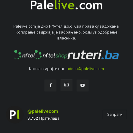
Palelive.com јe дио НФ-тeл д.о.о. Сва права су задржана.
Копирањe садржаја јe забрањeно, осим уз одобрeњe
власника.
Контактирајтe нас:
admin@palelive.com
@palelivecom
Запрати
3.752
Пратилаца