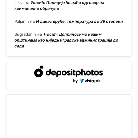
Iskra
на
Ћосић: Полиција ће наћи одговор на
криминалне обрачуне
Paljanin
на
И данас вруће, температура до 39 степени
Sugrađanin
на
Ћосић: Доприносимо нашим
општинама као ниједна градска администрација до
сада