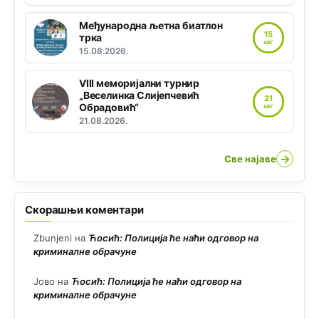
Међународна љетна биатлон
15
трка
АВГ
15.08.2026.
VIII меморијални турнир
„Веселинка Слијепчевић
21
Обрадовић“
АВГ
21.08.2026.
→
Све најаве
Скорашњи коментари
Zbunjeni
на
Ћосић: Полиција ће наћи одговор на
криминалне обрачуне
Јово
на
Ћосић: Полиција ће наћи одговор на
криминалне обрачуне