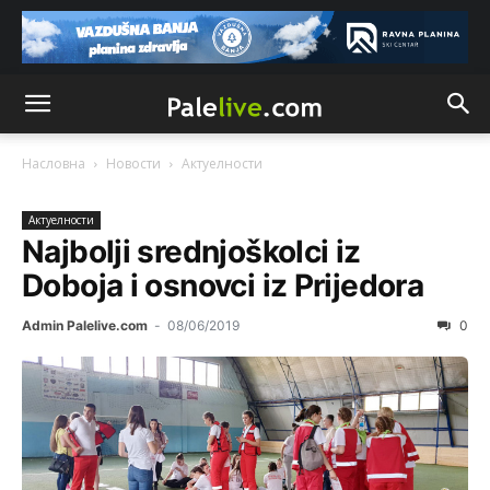
Насловна
Новости
Актуeлности
Актуeлности
Najbolji srednjoškolci iz
Doboja i osnovci iz Prijedora
Admin Palelive.com
-
08/06/2019
0