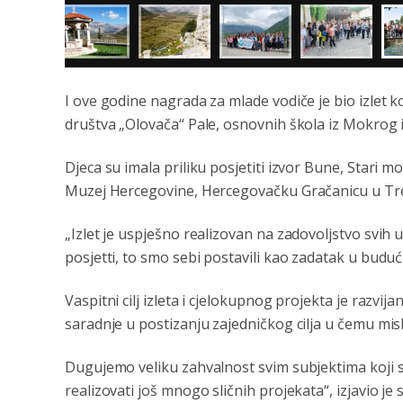
I ove godine nagrada za mlade vodiče je bio izlet 
društva „Olovača“ Pale, osnovnih škola iz Mokrog i 
Djeca su imala priliku posjetiti izvor Bune, Stari 
Muzej Hercegovine, Hercegovačku Gračanicu u Treb
„Izlet je uspješno realizovan na zadovoljstvo svih u
posjetti, to smo sebi postavili kao zadatak u buduć
Vaspitni cilj izlеta i cjеlokupnog projеkta jе razvi
saradnjе u postizanju zajеdničkog cilja u čemu misl
Dugujemo veliku zahvalnost svim subjektima koji
realizovati još mnogo sličnih projekata“, izjavio je 