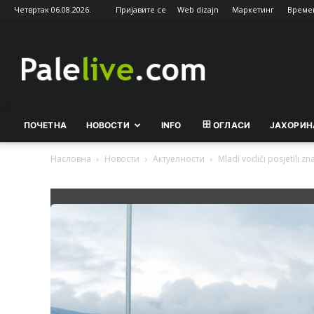
Четвртак 06.08.2026.
Пријавите се
Web dizajn
Маркетинг
Време
Palelive.com
ПОЧЕТНА
НОВОСТИ
INFO
ОГЛАСИ
ЈАХОРИН
Насловна
Новости
Актуeлности
Mladi vodiči posjetili z