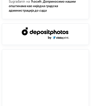
Sugrađanin
на
Ћосић: Доприносимо нашим
општинама као ниједна градска
администрација до сада