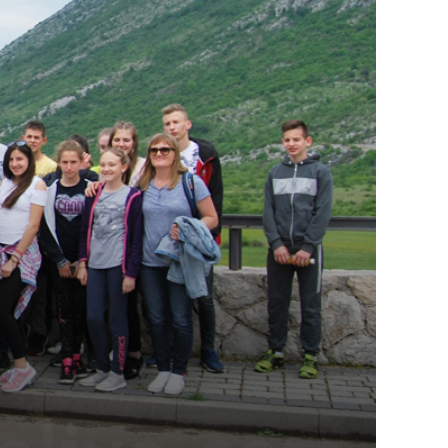
vodu koja mu je jeftinija
Анонимно2798926
јуче
10:04
Opšte je poznato da se voda prodaje i to nije
problem niti iko pravi problem oko toga. Ovdje je
u pitanju odgovornost vodovoda prema primarni
korisnicima njihove usluge koju građani Pala isto
tako plaćaju.
Анонимно2801129
јуче
11:08
Vodovodu je primaran novac koji sigurno dobija
iz
Kantona.Seljac
i koji žive u Palama (kakvi
građani kad je sve šljeglo) ionako slabo plaćaju
vodu
Анонимно2798926
јуче
11:17
Neka ste Vi građanin da nas produhovite!
Анонимно2798926
јуче
11:20
Najbolje da se preselite u Kanton a