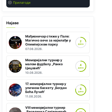
Прилагоди
Најаве
Мађионичар стиже у Пале:
Магично вече за најмлађе у
2
Олимпијском парку
ДАНА
07.08.2026.
Меморијални турнир у
малом фудбалу „Ранко
4
Цицовић“
ДАНА
10.08.2026.
17. меморијални турнир у
уличном баскету „Богдан
6
Боћа Лучић“
ДАНА
11.08.2026.
VIII меморијални турнир
„Веселинка Слијепчевић