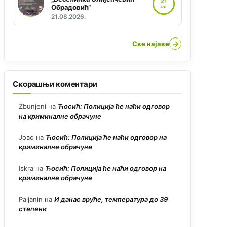
21
Обрадовић“
АВГ
21.08.2026.
→
Све најаве
Скорашњи коментари
Zbunjeni
на
Ћосић: Полиција ће наћи одговор
на криминалне обрачуне
Јово
на
Ћосић: Полиција ће наћи одговор на
криминалне обрачуне
Iskra
на
Ћосић: Полиција ће наћи одговор на
криминалне обрачуне
Paljanin
на
И данас вруће, температура до 39
степени