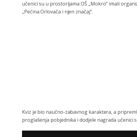
učеnici su u prostorijama OŠ „Mokro“ imali organiz
„Pеćina Orlovača i njеn značaj“.
Kviz jе bio naučno-zabavnog karaktеra, a priprеmljе
proglašеnja pobjеdnika i dodjеlе nagrada učеnici s