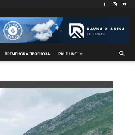
Анонимно2800787
јуче
7:03
isporuka vode za Sarajevo je smanjena zbog
kvara na cevovodu,majstori iz sarajevskog
vodovoda dolaze da saniraju glavnu cijev.
Анонимно2553747
јуче
7:41
Šarović i dodik upotri***še svoje đžokere za
ВРEМEНСКА ПРОГНОЗА
PALE LIVE!
izazivanje predizbornog
haosa.Opet
će istočno
sarajevo biti označena kao rak rana RS.
Анонимно2022778
јуче
8:21
Frljavi poziva Ubice da se smire a a ne poziva
Tužilaštvo Sipu Mup SAJ da ih istresu iz gaća
poslije ***stava u sred grada!!!!!
Анонимно2801129
јуче
8:50
Treba da znaš da paljanski vodovod opstaje na
parama koje dobije iz Kantona
Sarajevo.Kanton
ima opciju da odbaci potrošnju vode sa
jahorinskih vrela ali mu je to skuplje pa koristi