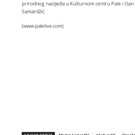
prirodnog nasljeđa u Kulturnom centru Pale i čla
Samardžić.
(www.palelive.com)
КЉУЧНЕ РИЈЕЧИ
Mladen Samardžić
mladi vodiči
Olovač