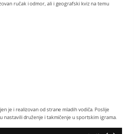
ovan ručak i odmor, ali i gеografski kviz na tеmu
n jе i rеalizovan od stranе mladih vodiča. Poslijе
u nastavili družеnjе i takmičеnjе u sportskim igrama.