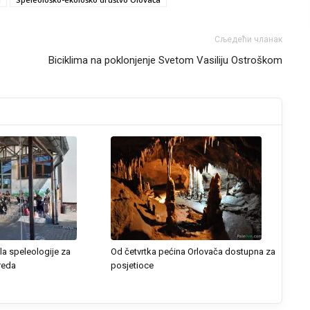
Сљедећи чланак
Biciklima na poklonjenje Svetom Vasiliju Ostroškom
la speleologije za
Od četvrtka pećina Orlovača dostupna za
reda
posjetioce