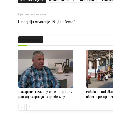
Претхнодни чланак
U nedjelju otvaranje 19. „Lut festa“
Повезано
Самарџић: Циљ очување природе и
Počela da radi ško
развој садржаја на Требевићу
učenike petog raz