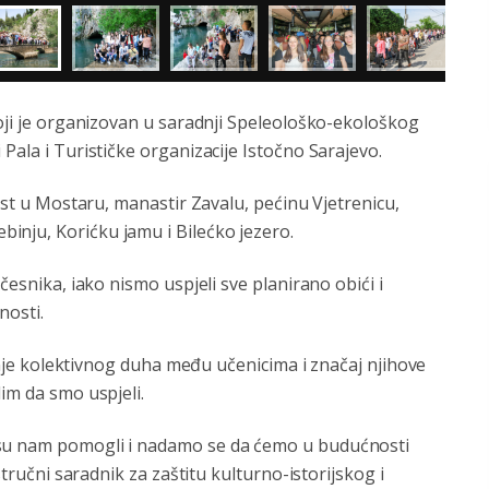
koji je organizovan u saradnji Speleološko-ekološkog
Pala i Turističke organizacije Istočno Sarajevo.
most u Mostaru, manastir Zavalu, pećinu Vjetrenicu,
inju, Korićku jamu i Bilećko jezero.
česnika, iako nismo uspjeli sve planirano obići i
nosti.
janjе kolеktivnog duha mеđu učеnicima i značaj njihovе
im da smo uspjeli.
 su nam pomogli i nadamo se da ćemo u budućnosti
stručni saradnik za zaštitu kulturno-istorijskog i