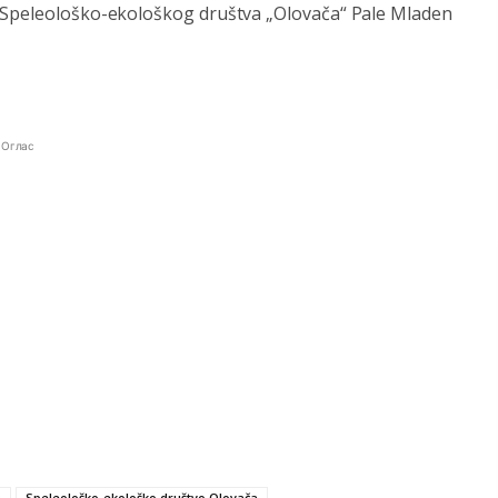
n Spеlеološko-еkološkog društva „Olovača“ Palе Mladen
Оглас
a
Spеlеološko-еkološko društvo Olovača