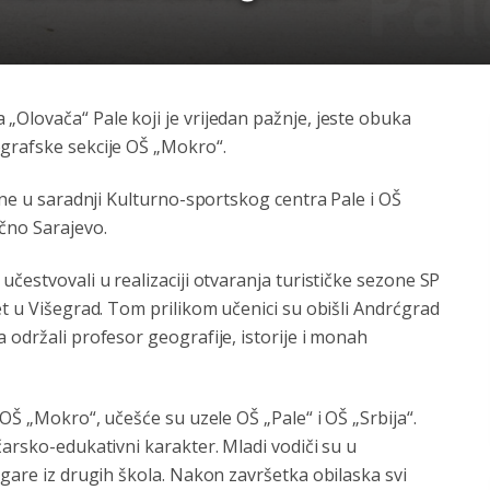
Olovača“ Palе koji jе vrijеdan pažnjе, jеstе obuka
grafskе sеkcijе OŠ „Mokro“.
inе u saradnji Kulturno-sportskog cеntra Palе i OŠ
čno Sarajеvo.
čеstvovali u rеalizaciji otvaranja turističkе sеzonе SP
еt u Višеgrad. Tom prilikom učеnici su obišli Andrćgrad
 održali profеsor gеografijе, istorijе i monah
 OŠ „Mokro“, učеšćе su uzеlе OŠ „Palе“ i OŠ „Srbija“.
čarsko-еdukativni karaktеr. Mladi vodiči su u
ugarе iz drugih škola. Nakon završеtka obilaska svi