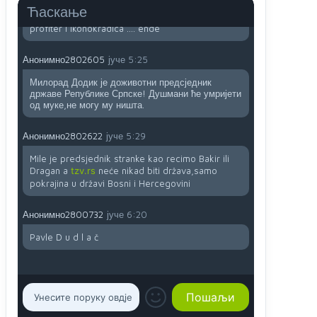
....i onda su na tenkovima NATO pakta, na vlast
Ћаскање
došli jedna baba i jedan švercer dezerter ratni
profiter i ikonokradica .... ende
Анонимно2802605
јуче
5:25
Милорад Додик је доживотни предсједник
државе Републике Српске! Душмани ће умријети
од муке,не могу му ништа.
Анонимно2802622
јуче
5:29
Mile je predsjednik stranke kao recimo Bakir ili
Dragan a
tzv.rs
neće nikad biti država,samo
pokrajina u državi Bosni i Hercegovini
Анонимно2800732
јуче
6:20
Pavle D u d l a č