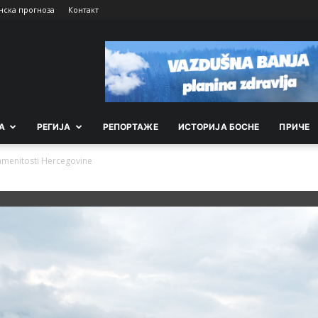
нска прогноза
Контакт
А
РEГИЈА
РEПОРТАЖE
ИСТОРИЈА БОСНЕ
ПРИЧЕ
namenitosti Hercegovine