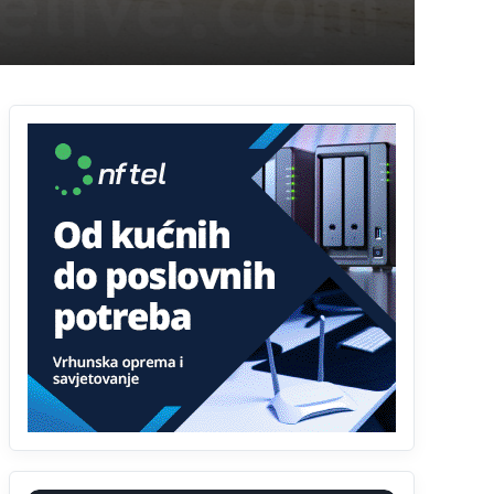
Анонимно2798926
јуче
11:21
Ako tamo već ne živite. Topla preporuka
paljanskog seljaka
Анонимно2801833
јуче
12:28
yбиће га Били као зеца
Анонимно2800426
јуче
2:05
Sto bogatiji-to skrtiji,sto tisi-to opasniji,sto
pricivljiviji-to gluplji,sto ljepsi-to razmazaniji,sto
emotivniji-to iskreniji,sto jaci- to bezdusniji,sto
sladji u govoru-to veci prevarant...
Анонимно2802132
јуче
2:14
Mnogi nesposobni ljudi su daleko dogurali. Ko je
nesposoban može raditi sve. Sposobni rade
samo ono što znaju.
Анонимно2022778
јуче
3:59