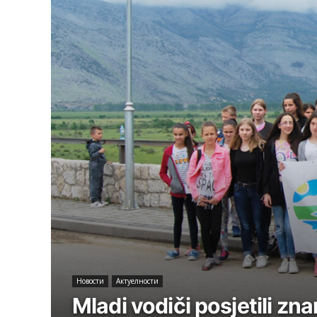
Новости
Актуeлности
Mladi vodiči posjetili z