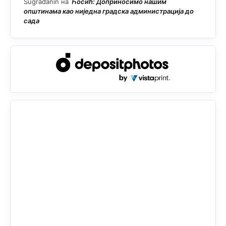
Sugrađanin
на
Ћосић: Доприносимо нашим
општинама као ниједна градска администрација до
сада