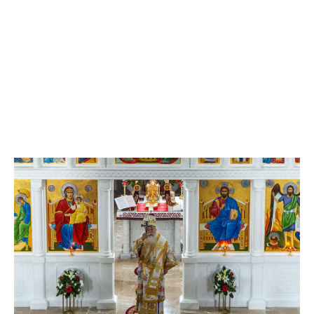
Анонимно2806552
8/6/2026
5:39
nije mujo turcin, mujo ue bendasr
Анонимно2806721
8/6/2026
6:37
Možete sebi umisliti da je i Kosovo dio Srbije al
nije...probajte ući bez
pasosa.Tako
i
rs.Umisli
li ste da