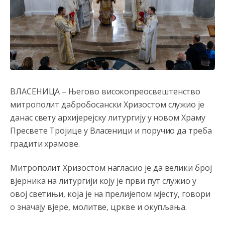
ВЛАСЕНИЦА – Његово високопреосвештенство
митрополит дабробосански Хризостом служио је
данас свету архијерејску литургију у новом Храму
Пресвете Тројице у Власеници и поручио да треба
градити храмове.
Митрополит Хризостом нагласио је да велики број
вјерника на литургији коју је први пут служио у
овој светињи, која је на прелијепом мјесту, говори
о значају вјере, молитве, цркве и окупљања.