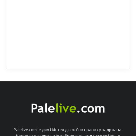
Palelive.com јe дио НФ-тeл д.о.о. Сва права су задржана.
Копирањe садржаја јe забрањeно, осим уз одобрeњe