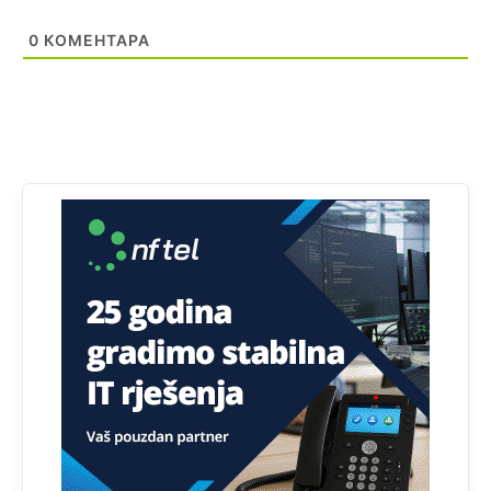
Kuniocu ide q u guz...
0
КОМЕНТАРА
Анонимно2808843
8/6/2026
6:20
reconquista
Анонимно2810587
јуче
11:11
Evo dasak vijetra s Romanije,neko iz publike povika,ma
pusti ih ciganija...pocetkom ovog vjeka,neko rece za
Radovana i Ratka kaki su oni srbi...i poce dalje da
besjedi znam ja dobro sta je bilo u Ag-ci...
Анонимно2810587
јуче
11:13
Proguglajte
Анонимно2810587
јуче
11:21
O kako su cudni lvi ljudi,uzeli bi sve da mogu...a ja srce
svima fajem,radujem se tudjoj sreci.I ko ima i ko nema
na iso ce mjesto leci!