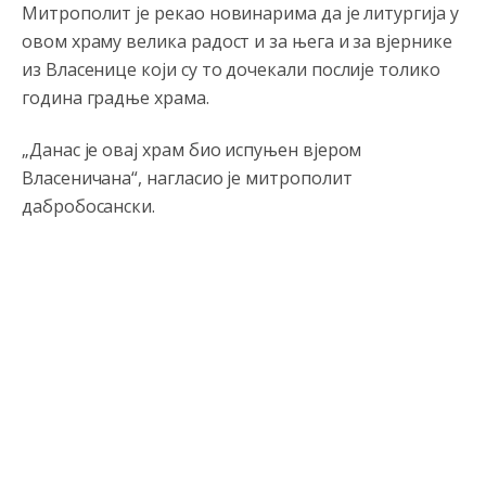
Митрополит је рекао новинарима да је литургија у
овом храму велика радост и за њега и за вјернике
из Власенице који су то дочекали послије толико
година градње храма.
„Данас је овај храм био испуњен вјером
Власеничана“, нагласио је митрополит
дабробосански.