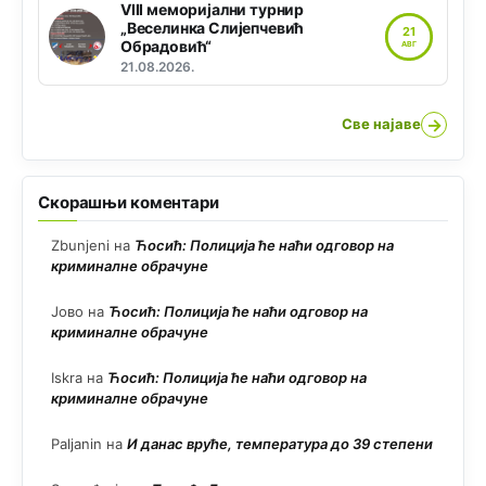
VIII меморијални турнир
„Веселинка Слијепчевић
21
Обрадовић“
АВГ
21.08.2026.
→
Све најаве
Скорашњи коментари
Zbunjeni
на
Ћосић: Полиција ће наћи одговор на
криминалне обрачуне
Јово
на
Ћосић: Полиција ће наћи одговор на
криминалне обрачуне
Iskra
на
Ћосић: Полиција ће наћи одговор на
криминалне обрачуне
Paljanin
на
И данас вруће, температура до 39 степени