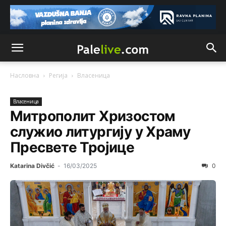
Насловна
Регија
Власeница
Власeница
Митрополит Хризостом
служио литургију у Храму
Пресвете Тројице
Katarina Divčić
-
16/03/2025
0