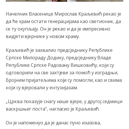
ste nebeski narod
Начелник Власенице Мирослав Краљевић рекао је
Анонимно2806773
8/6/2026
6:56
да ће храм остати генерацијама као светионик, да
АМЕРИКАНЦИ ДО КРАЈА ГОДИНЕ ОДЛАЗЕ СА
се ту окупљају. Он је рекао и да је импресивно
КОСОВА
видјети вјернике у новом храму.
Анонимно2806773
8/6/2026
6:59
Краљевић је захвалио предсједнику Републике
Затвара се и база Бондстил, у којој је лета 1999.
Српске Милораду Додику, предсједнику Владе
године било чак 7.000 војника.
Републике Српске Радовану Вишковићу, који су
Анонимно2806773
8/6/2026
7:01
одговорили на све захтјеве за помоћ у изградњи,
бројним пријатељима који су помогли, као и свима
Косово више није у моди, Амери се селе у Иран.
који су вјеровали у ентузијазам.
Анонимно2806773
8/6/2026
7:05
„Црква показује снагу наше вјере, у другој седмици
Војска Србије се враћа на Косово и Метохију.
васкршњег поста“, нагласио је Краљевић.
Анонимно2806721
8/6/2026
7:23
Он је напоменуо да је данас пуно изазова,
Promjeni dilera