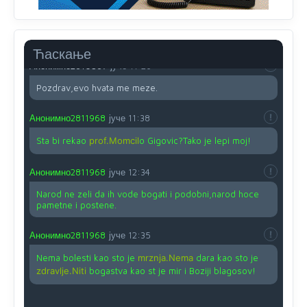
Анонимно2810587
јуче
11:24
Nije u svijetu problem,nahraniti siromasnd,kako nahraniti
bogate!?
Ћаскање
Анонимно2810587
јуче
11:26
Pozdrav,evo hvata me meze.
Анонимно2811968
јуче
11:38
Sta bi rekao
prof.Momcil
o Gigovic?Tako je lepi moj!
Анонимно2811968
јуче
12:34
Narod ne zeli da ih vode bogati i podobni,narod hoce
pametne i postene.
Анонимно2811968
јуче
12:35
Nema bolesti kao sto je
mrznja.Nema
dara kao sto je
zdravlje.Niti
bogastva kao st je mir i Boziji blagosov!