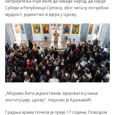
непријатеља који желе да заваде народ, да науде
Србији и Републици Српској, због чега су потребни
Анонимно2807323
8/6/2026
9:51
мудрост, јединство и вјера у Цркву.
Vise je Republika SRPSKA drzava nego Kosovo. Sa
Kosova se Srbi mogu i lijecit i skolovat i glasat u Srbij. A
niko sa 23 posto federacije to ne moze u Republici
Srpskoj. Zato zivjela REPUBLIKA SRPSKA
Анонимно2807441
8/6/2026
10:21
муслимански екстремиста,шта он има са тзв Косовом?
Анонимно2807447
8/6/2026
10:21
Откуд онолико увече арапа по Палама са комплет
породицама?
Анонимно2807441
8/6/2026
10:22
накотило се
„Морамо бити јединствени, вјеровати у наше
институције, цркву“, поручио је Краљевић.
Анонимно2807447
8/6/2026
10:24
Техеран и нинџе по Палама
Градња храма почела је прије 17 година. Поводом