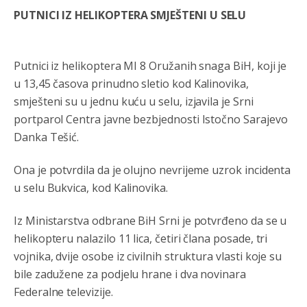
Анонимно2806419
јуче
4:51
PUTNICI IZ HELIKOPTERA SMJEŠTENI U SELU
биће увек држава за турчина који овде уноси немир
Анонимно2806552
јуче
5:39
Putnici iz helikoptera MI 8 Oružanih snaga BiH, koji je
nije mujo turcin, mujo ue bendasr
u 13,45 časova prinudno sletio kod Kalinovika,
smješteni su u jednu kuću u selu, izjavila je Srni
Анонимно2806721
јуче
6:37
portparol Centra javne bezbjednosti Istočno Sarajevo
Možete sebi umisliti da je i Kosovo dio Srbije al
Danka Tešić.
nije...probajte ući bez
pasosa.Tako
i
rs.Umisli
li ste da
ste nebeski narod
Ona je potvrdila da je olujno nevrijeme uzrok incidenta
u selu Bukvica, kod Kalinovika.
Анонимно2806773
јуче
6:56
АМЕРИКАНЦИ ДО КРАЈА ГОДИНЕ ОДЛАЗЕ СА
Iz Ministarstva odbrane BiH Srni je potvrđeno da se u
КОСОВА
helikopteru nalazilo 11 lica, četiri člana posade, tri
vojnika, dvije osobe iz civilnih struktura vlasti koje su
Анонимно2806773
јуче
6:59
bile zadužene za podjelu hrane i dva novinara
Затвара се и база Бондстил, у којој је лета 1999.
године било чак 7.000 војника.
Federalne televizije.