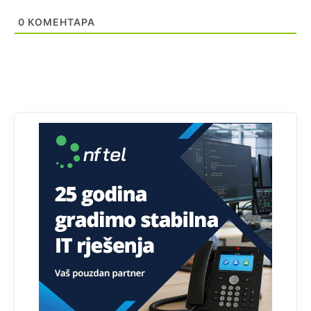
Анонимно2807895
јуче
12:16
0
КОМЕНТАРА
Dobro zboris 791,ovaj721 dok nije bilo interneta,samo
mu je porodica znala da je glup!
Анонимно2807895
јуче
12:18
Drzi pod kontrolom tri stvari jezik,karakter i
ponasanje...Uzivotu brani tri stvari:cast,prijatelja i
slabije.Iz
zivota iskljuci tri stvari uvredu,neznanje i
zavist.Sve
dok si ziv gaji tri stvari dobrotu,pamet i
prijateljstvo!!
Анонимно2806721
јуче
12:39
791 BiH nije priznala Kosovo kao nezavisnu državu jer
genocidna tvorevina pravi smetnju a recimo Srbija je
davno
priznala.Na
svakom proizvodu iz Srbije stoji -
uvoznik za Kosovo
Анонимно2806721
јуче
12:45
Sve i da se nekim čudom vojska Srbije "vrati" na
Kosovo-kome će se vratiti? Gdje je dobrodošla i koga
da brani? A imamo vojsku Kosova kojoj želimo svako