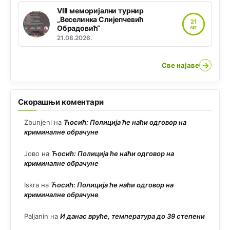
VIII меморијални турнир
„Веселинка Слијепчевић
21
Обрадовић“
АВГ
21.08.2026.
→
Све најаве
Скорашњи коментари
Zbunjeni
на
Ћосић: Полиција ће наћи одговор на
криминалне обрачуне
Јово
на
Ћосић: Полиција ће наћи одговор на
криминалне обрачуне
Iskra
на
Ћосић: Полиција ће наћи одговор на
криминалне обрачуне
Paljanin
на
И данас вруће, температура до 39 степени