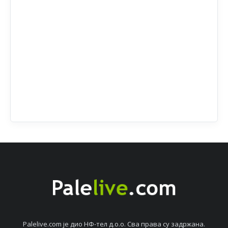
Palelive.com јe дио НФ-тeл д.о.о. Сва права су задржана.