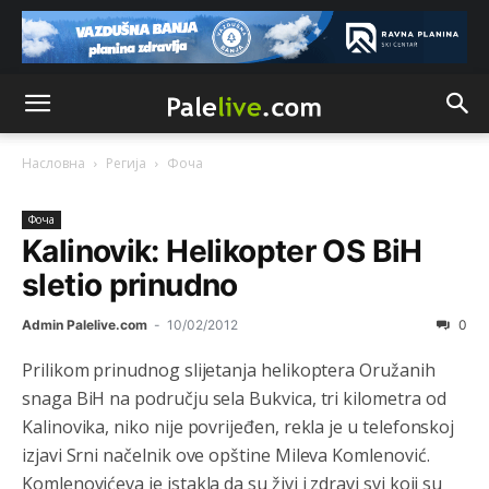
Насловна
Регија
Фоча
Фоча
Kalinovik: Helikopter OS BiH
sletio prinudno
Admin Palelive.com
-
10/02/2012
0
Анонимно2802132
8/5/2026
2:14
Prilikom prinudnog slijetanja helikoptera Oružanih
Mnogi nesposobni ljudi su daleko dogurali. Ko je
snaga BiH na području sela Bukvica, tri kilometra od
nesposoban može raditi sve. Sposobni rade samo ono
što znaju.
Kalinovika, niko nije povrijeđen, rekla je u telefonskoj
izjavi Srni načelnik ove opštine Mileva Komlenović.
Анонимно2022778
8/5/2026
3:59
Komlenovićeva je istakla da su živi i zdravi svi koji su