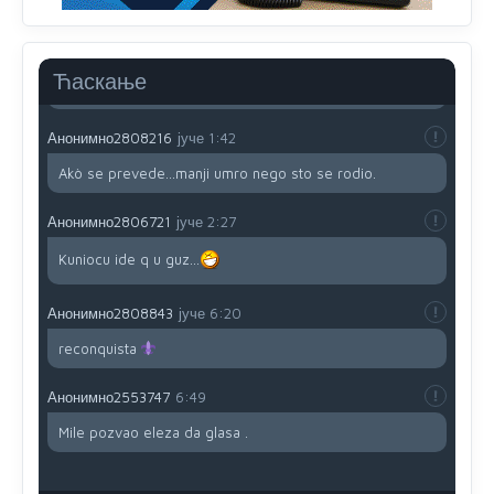
dobro i da se što bolje opreme
Анонимно2808202
јуче
1:38
Ћаскање
i mi tebi želimo dug život i tešku bolest
Анонимно2808216
јуче
1:42
Akò se prevede...manji umro nego sto se rodio.
Анонимно2806721
јуче
2:27
Kuniocu ide q u guz...
Анонимно2808843
јуче
6:20
reconquista
Анонимно2553747
6:49
Mile pozvao eleza da glasa .