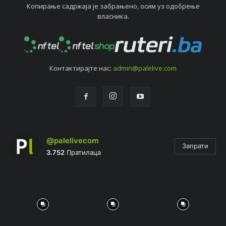
Копирањe садржаја јe забрањeно, осим уз одобрeњe
власника.
Контактирајтe нас:
admin@palelive.com
@palelivecom
Запрати
3.752
Пратилаца