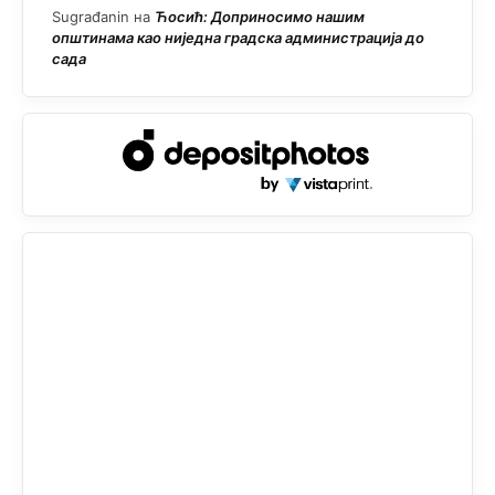
Sugrađanin
на
Ћосић: Доприносимо нашим
општинама као ниједна градска администрација до
сада