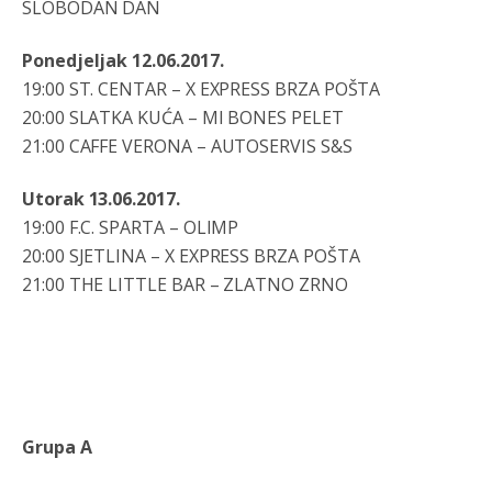
SLOBODAN DAN
da brani? A imamo vojsku Kosova kojoj želimo svako
dobro i da se što bolje opreme
Ponedjeljak 12.06.2017.
Анонимно2808202
8/6/2026
1:38
19:00 ST. CENTAR – X EXPRESS BRZA POŠTA
i mi tebi želimo dug život i tešku bolest
20:00 SLATKA KUĆA – MI BONES PELET
21:00 CAFFE VERONA – AUTOSERVIS S&S
Анонимно2808216
8/6/2026
1:42
Akò se prevede...manji umro nego sto se rodio.
Utorak 13.06.2017.
19:00 F.C. SPARTA – OLIMP
Анонимно2806721
8/6/2026
2:27
20:00 SJETLINA – X EXPRESS BRZA POŠTA
Kuniocu ide q u guz...
21:00 THE LITTLE BAR – ZLATNO ZRNO
Анонимно2808843
8/6/2026
6:20
reconquista
Анонимно2810587
8/7/2026
11:11
Grupa A
Evo dasak vijetra s Romanije,neko iz publike povika,ma
pusti ih ciganija...pocetkom ovog vjeka,neko rece za
Radovana i Ratka kaki su oni srbi...i poce dalje da