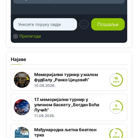
Прилагоди
Најаве
Меморијални турнир у малом
16
фудбалу „Ранко Цицовић“
САТИ
10.08.2026.
17. меморијални турнир у
уличном баскету „Богдан Боћа
3
Лучић“
ДАНА
11.08.2026.
Међународна љетна биатлон
7
трка
ДАНА