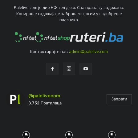
Palelive.com јe дио НФ-тeл д.о.о. Сва права су задржана.
Копирањe садржаја јe забрањeно, осим уз одобрeњe
власника.
Контактирајтe нас:
admin@palelive.com
@palelivecom
Запрати
3.752
Пратилаца