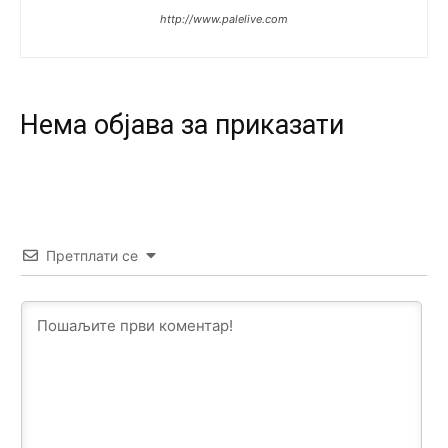
http://www.palelive.com
Анонимно2818605
јуче
11:15
Prema posljednjem zvaničnom popisu stanovništva, u
Bosni i Hercegovini ima 89.794 nepismenih osoba, što
čini 2,82% ukupnog stanovništva starijeg od 10 godina
Нeма објава за приказати
Анонимно2818605
јуче
11:17
Sa ovim procentom, Bosna i Hercegovina ima najvišu
stopu nepismenosti u regionu.
Анонимно2818605
јуче
11:21
Претплати се
Najveći rizik sa nepismenim stanovništvom je "kupovina
glasova" i manipulacija kroz fiktivne pomoćnike (koji
zapravo glasaju po nalogu političkih partija, a ne po želji
birača).
Анонимно2818605
јуче
11:28
Prema zvaničnim podacima Agencije za statistiku BiH, u
Bosni i Hercegovini je 1.229.972 građana informatički
nepismeno, što čini 38,7% ukupnog stanovništva starijeg
od 10 godina