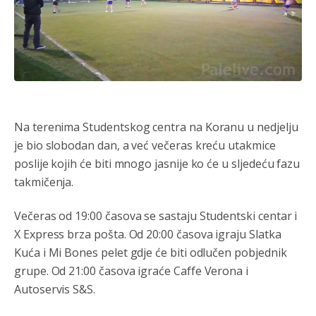
Na terenima Studentskog centra na Koranu u nedjelju
je bio slobodan dan, a već večeras kreću utakmice
poslije kojih će biti mnogo jasnije ko će u sljedeću fazu
takmičenja.
Večeras od 19:00 časova se sastaju Studentski centar i
X Express brza pošta. Od 20:00 časova igraju Slatka
Kuća i Mi Bones pelet gdje će biti odlučen pobjednik
grupe. Od 21:00 časova igraće Caffe Verona i
Autoservis S&S.