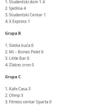
1. Studentski dom 1 4
besjedi znam ja dobro sta je bilo u Ag-ci...
2. Sjetlina 4
Анонимно2810587
8/7/2026
11:13
3. Studentski Centar 1
4. X Express 1
Proguglajte
Grupa B
Анонимно2810587
8/7/2026
11:21
O kako su cudni lvi ljudi,uzeli bi sve da mogu...a ja srce
1. Slatka kuća 6
svima fajem,radujem se tudjoj sreci.I ko ima i ko nema
na iso ce mjesto leci!
2. Mi – Bones Pelet 6
3. Little Bar 0
Анонимно2810587
8/7/2026
11:24
4. Zlatno zrno 0
Nije u svijetu problem,nahraniti siromasnd,kako nahraniti
bogate!?
Grupa C
Анонимно2810587
8/7/2026
11:26
1. Kafe Casa 3
Pozdrav,evo hvata me meze.
2. Olimp 3
3. Fitness centar Sparta 0
Анонимно2811968
8/7/2026
11:38
Sta bi rekao
prof.Momcil
o Gigovic?Tako je lepi moj!