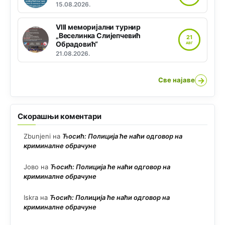
15.08.2026.
VIII меморијални турнир
„Веселинка Слијепчевић
21
Обрадовић“
АВГ
21.08.2026.
→
Све најаве
Скорашњи коментари
Zbunjeni
на
Ћосић: Полиција ће наћи одговор на
криминалне обрачуне
Јово
на
Ћосић: Полиција ће наћи одговор на
криминалне обрачуне
Iskra
на
Ћосић: Полиција ће наћи одговор на
криминалне обрачуне