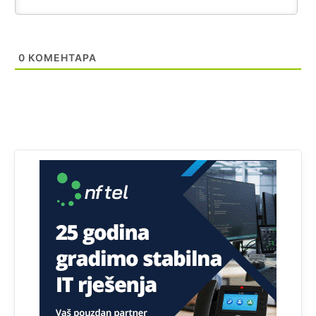
Анонимно2818605
јуче
11:30
Prema podacima o informaciono-komunikacionim
0
КОМЕНТАРА
tehnologijama, čak 33,4% domaćinstava u BiH uopšte
nema pristup računaru bilo koje vrste (desktop, laptop ili
tablet
Анонимно2818605
јуче
11:34
Najveći dio populacije starije od 65 godina uopšte ne
koristi internet, niti ima pristup računarima
Анонимно2818605
јуче
11:45
Uvođenje pravila da se umjesto dosadašnjeg znaka "X"
(krstića) kružić ispred kandidata mora u potpunosti
obojiti (popuniti) uvedeno je isključivo zbog tehničkih
zahtjeva optičkih skenera.
Анонимно2818605
јуче
11:45
Ovo pravilo jeste unijelo opravdan strah, posebno kada
su u pitanju starije osobe, osobe sa slabijim vidom ili
drhtavom rukom