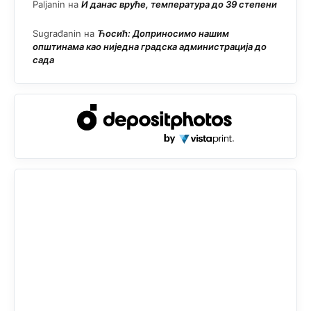
Paljanin
на
И данас вруће, температура до 39 степени
Sugrađanin
на
Ћосић: Доприносимо нашим
општинама као ниједна градска администрација до
сада