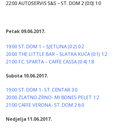
22:00 AUTOSERVIS S&S – ST. DOM 2 (0:0) 1:0
Petak 09.06.2017.
19:00 ST. DOM 1 – SJETLINA (0:2) 0:2
20:00 THE LITTLE BAR – SLATKA KUĆA (0:1) 1:2
21:00 F.C. SPARTA – CAFFE CASSA (0:4) 1:8
Subota 10.06.2017.
Анонимно2806721
8/6/2026
12:39
791 BiH nije priznala Kosovo kao nezavisnu državu jer
19:00 ST. DOM 1- ST. CENTAR 3:0
genocidna tvorevina pravi smetnju a recimo Srbija je
20:00 ZLATNO ZRNO- Ml BONES PELET 1:2
davno
priznala.Na
svakom proizvodu iz Srbije stoji -
uvoznik za Kosovo
21:00 CAFFE VERONA- ST. DOM 2 6:0
Анонимно2806721
8/6/2026
12:45
Nedjelja 11.06.2017.
Sve i da se nekim čudom vojska Srbije "vrati" na
Kosovo-kome će se vratiti? Gdje je dobrodošla i koga