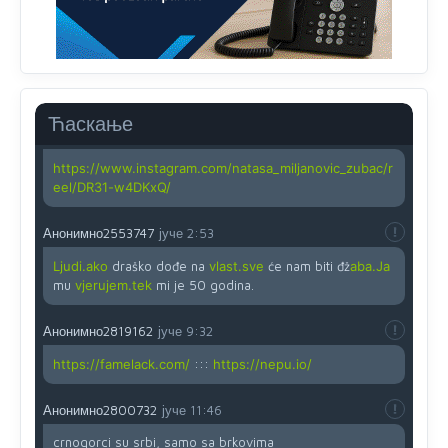
Анонимно2819033
јуче
12:24
Yes,nekada je bila corava kutija za IZBORE a danas su
coravi biraci.
Ћаскање
Анонимно2819162
јуче
12:35
https://www.instagram.com/natasa_miljanovic_zubac/r
eel/DR31-w4DKxQ/
Анонимно2553747
јуче
2:53
Ljudi.ako
draško dođe na
vlast.sve
će nam biti đž
aba.Ja
mu
vjerujem.tek
mi je 50 godina.
Анонимно2819162
јуче
9:32
https://famelack.com/
:::
https://nepu.io/
Анонимно2800732
јуче
11:46
crnogorci su srbi, samo sa brkovima