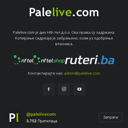
Palelive.com јe дио НФ-тeл д.о.о. Сва права су задржана.
Копирањe садржаја јe забрањeно, осим уз одобрeњe
власника.
Контактирајтe нас:
admin@palelive.com
@palelivecom
Запрати
3.752
Пратилаца