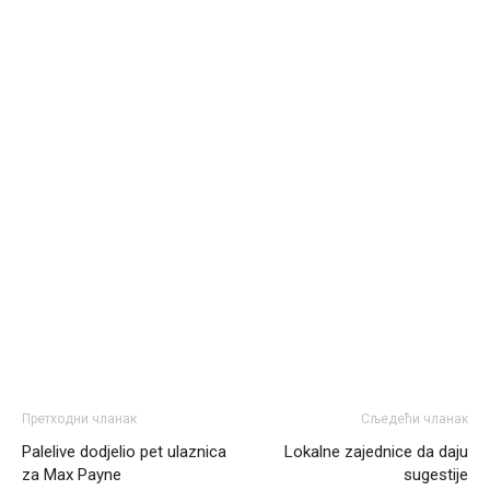
Анонимно2810587
јуче
11:21
O kako su cudni lvi ljudi,uzeli bi sve da mogu...a ja srce
svima fajem,radujem se tudjoj sreci.I ko ima i ko nema
na iso ce mjesto leci!
Анонимно2810587
јуче
11:24
Nije u svijetu problem,nahraniti siromasnd,kako nahraniti
bogate!?
Анонимно2810587
јуче
11:26
Pozdrav,evo hvata me meze.
Анонимно2811968
јуче
11:38
Sta bi rekao
prof.Momcil
o Gigovic?Tako je lepi moj!
Анонимно2811968
јуче
12:34
Претходни чланак
Сљедећи чланак
Palelive dodjelio pet ulaznica
Narod ne zeli da ih vode bogati i podobni,narod hoce
Lokalne zajednice da daju
pametne i postene.
za Max Payne
sugestije