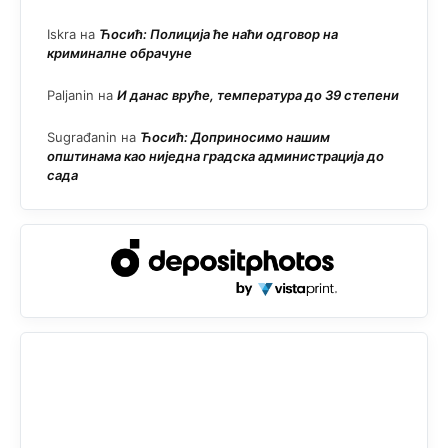
Iskra
на
Ћосић: Полиција ће наћи одговор на
криминалне обрачуне
Paljanin
на
И данас вруће, температура до 39 степени
Sugrađanin
на
Ћосић: Доприносимо нашим
општинама као ниједна градска администрација до
сада