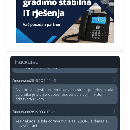
nema pristup računaru bilo koje vrste (desktop, laptop ili
tablet
Анонимно2818605
11:34
Najveći dio populacije starije od 65 godina uopšte ne
koristi internet, niti ima pristup računarima
Анонимно2818605
11:45
Uvođenje pravila da se umjesto dosadašnjeg znaka "X"
(krstića) kružić ispred kandidata mora u potpunosti
Ћаскање
obojiti (popuniti) uvedeno je isključivo zbog tehničkih
zahtjeva optičkih skenera.
Анонимно2818605
11:45
Ovo pravilo jeste unijelo opravdan strah, posebno kada
su u pitanju starije osobe, osobe sa slabijim vidom ili
drhtavom rukom
Анонимно2819033
12:24
Yes,nekada je bila corava kutija za IZBORE a danas su
coravi biraci.