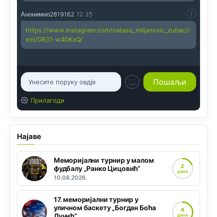
Анонимно2819162
12:35
https://www.instagram.com/natasa_miljanovic_zubac/r
eel/DR31-w4DKxQ/
Прилагоди
Најаве
Меморијални турнир у малом
2
фудбалу „Ранко Цицовић“
ДАНА
10.08.2026.
17. меморијални турнир у
уличном баскету „Богдан Боћа
4
Лучић“
ДАНА