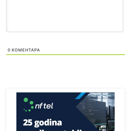
čini 2,82% ukupnog stanovništva starijeg od 10 godina
Анонимно2818605
11:17
Sa ovim procentom, Bosna i Hercegovina ima najvišu
stopu nepismenosti u regionu.
Анонимно2818605
11:21
Najveći rizik sa nepismenim stanovništvom je "kupovina
0
КОМЕНТАРА
glasova" i manipulacija kroz fiktivne pomoćnike (koji
zapravo glasaju po nalogu političkih partija, a ne po želji
birača).
Анонимно2818605
11:28
Prema zvaničnim podacima Agencije za statistiku BiH, u
Bosni i Hercegovini je 1.229.972 građana informatički
nepismeno, što čini 38,7% ukupnog stanovništva starijeg
od 10 godina
Анонимно2818605
11:30
Prema podacima o informaciono-komunikacionim
tehnologijama, čak 33,4% domaćinstava u BiH uopšte