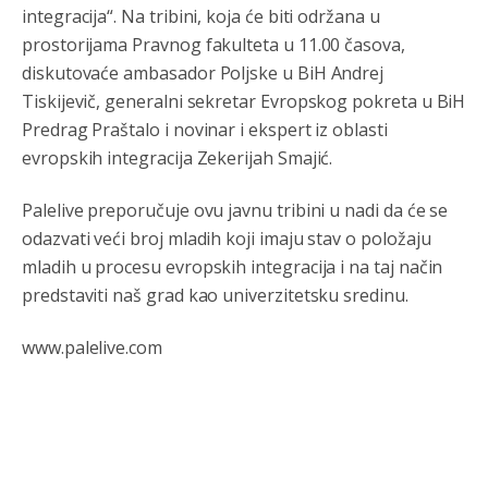
integracija“. Na tribini, koja će biti održana u
prostorijama Pravnog fakulteta u 11.00 časova,
Анонимно2808216
8/6/2026
1:42
diskutovaće ambasador Poljske u BiH Andrej
Akò se prevede...manji umro nego sto se rodio.
Tiskijevič, generalni sekretar Evropskog pokreta u BiH
Анонимно2806721
8/6/2026
2:27
Predrag Praštalo i novinar i ekspert iz oblasti
evropskih integracija Zekerijah Smajić.
Kuniocu ide q u guz...
Palelive preporučuje ovu javnu tribini u nadi da će se
Анонимно2808843
8/6/2026
6:20
odazvati veći broj mladih koji imaju stav o položaju
reconquista
mladih u procesu evropskih integracija i na taj način
predstaviti naš grad kao univerzitetsku sredinu.
Анонимно2810587
јуче
11:11
Evo dasak vijetra s Romanije,neko iz publike povika,ma
www.palelive.com
pusti ih ciganija...pocetkom ovog vjeka,neko rece za
Radovana i Ratka kaki su oni srbi...i poce dalje da
besjedi znam ja dobro sta je bilo u Ag-ci...
Анонимно2810587
јуче
11:13
Proguglajte