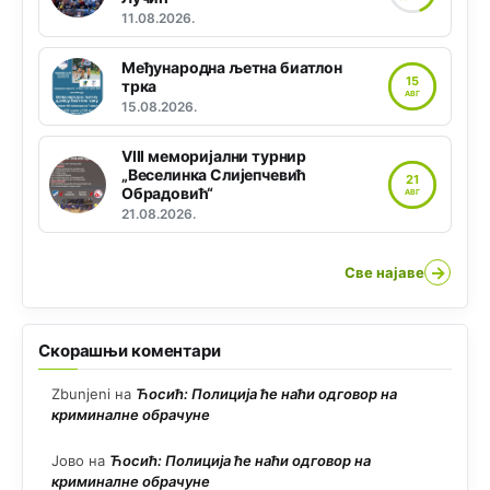
11.08.2026.
Међународна љетна биатлон
15
трка
АВГ
15.08.2026.
VIII меморијални турнир
„Веселинка Слијепчевић
21
Обрадовић“
АВГ
21.08.2026.
→
Све најаве
Скорашњи коментари
Zbunjeni
на
Ћосић: Полиција ће наћи одговор на
криминалне обрачуне
Јово
на
Ћосић: Полиција ће наћи одговор на
криминалне обрачуне