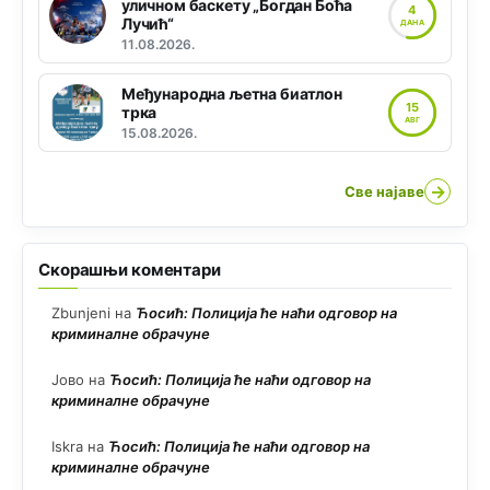
уличном баскету „Богдан Боћа
4
Лучић“
ДАНА
11.08.2026.
Међународна љетна биатлон
15
трка
АВГ
15.08.2026.
→
Све најаве
Скорашњи коментари
Zbunjeni
на
Ћосић: Полиција ће наћи одговор на
криминалне обрачуне
Јово
на
Ћосић: Полиција ће наћи одговор на
криминалне обрачуне
Iskra
на
Ћосић: Полиција ће наћи одговор на
криминалне обрачуне