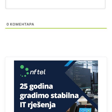
Akò se prevede...manji umro nego sto se rodio.
Анонимно2806721
јуче
2:27
Kuniocu ide q u guz...
0
КОМЕНТАРА
Анонимно2808843
јуче
6:20
reconquista
Анонимно2810587
11:11
Evo dasak vijetra s Romanije,neko iz publike povika,ma
pusti ih ciganija...pocetkom ovog vjeka,neko rece za
Radovana i Ratka kaki su oni srbi...i poce dalje da
besjedi znam ja dobro sta je bilo u Ag-ci...
Анонимно2810587
11:13
Proguglajte
Анонимно2810587
11:21
O kako su cudni lvi ljudi,uzeli bi sve da mogu...a ja srce