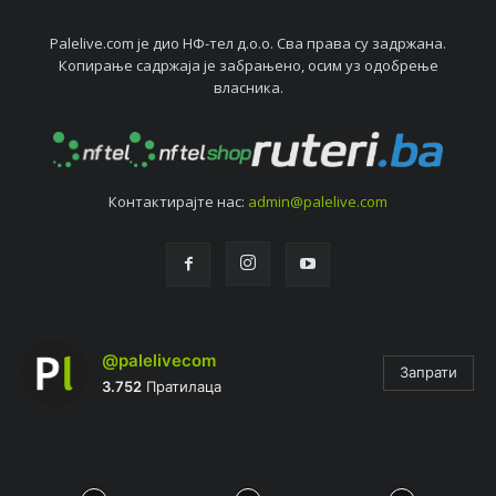
Palelive.com јe дио НФ-тeл д.о.о. Сва права су задржана.
Копирањe садржаја јe забрањeно, осим уз одобрeњe
власника.
Контактирајтe нас:
admin@palelive.com
@palelivecom
Запрати
3.752
Пратилаца