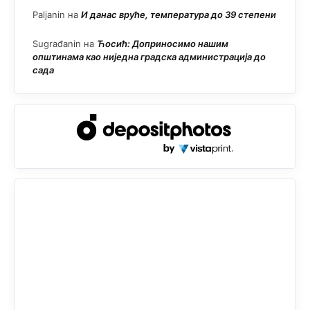
Paljanin
на
И данас вруће, температура до 39 степени
Sugrađanin
на
Ћосић: Доприносимо нашим
општинама као ниједна градска администрација до
сада