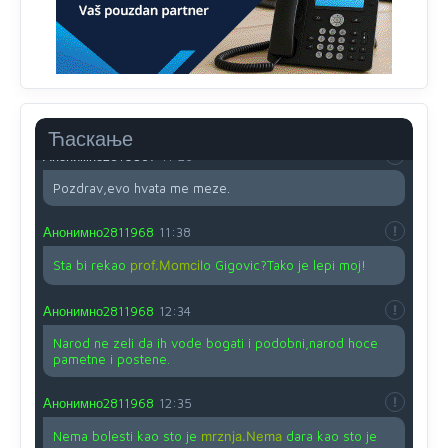
svima fajem,radujem se tudjoj sreci.I ko ima i ko nema
na iso ce mjesto leci!
Анонимно2810587
11:24
Nije u svijetu problem,nahraniti siromasnd,kako nahraniti
bogate!?
Ћаскање
Анонимно2810587
11:26
Pozdrav,evo hvata me meze.
Анонимно2811968
11:38
Sta bi rekao
prof.Momcil
o Gigovic?Tako je lepi moj!
Анонимно2811968
12:34
Narod ne zeli da ih vode bogati i podobni,narod hoce
pametne i postene.
Анонимно2811968
12:35
Nema bolesti kao sto je
mrznja.Nema
dara kao sto je