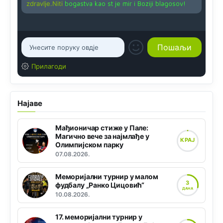
zdravlje.Niti
bogastva kao st je mir i Boziji blagosov!
Прилагоди
Најаве
Мађионичар стиже у Пале:
Магично вече за најмлађе у
КРАЈ
Олимпијском парку
07.08.2026.
Меморијални турнир у малом
3
фудбалу „Ранко Цицовић“
ДАНА
10.08.2026.
17. меморијални турнир у