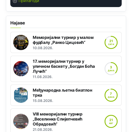
Прилагоди
Најаве
Меморијални турнир у малом
21
фудбалу „Ранко Цицовић“
САТИ
10.08.2026.
17. меморијални турнир у
уличном баскету „Богдан Боћа
3
Лучић“
ДАНА
11.08.2026.
Међународна љетна биатлон
7
трка
ДАНА
15.08.2026.
VIII меморијални турнир
„Веселинка Слијепчевић
21
Обрадовић“
АВГ
21.08.2026.