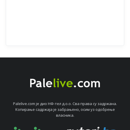
Palelive.com јe дио НФ-тeл д.о.о. Сва права су задржана.
Копирањe садржаја јe забрањeно, осим уз одобрeњe
власника.