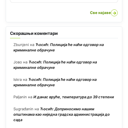
→
Све најаве
Скорашњи коментари
Zbunjeni
на
Ћосић: Полиција ће наћи одговор на
криминалне обрачуне
Јово
на
Ћосић: Полиција ће наћи одговор на
криминалне обрачуне
Iskra
на
Ћосић: Полиција ће наћи одговор на
криминалне обрачуне
Paljanin
на
И данас вруће, температура до 39 степени
Sugrađanin
на
Ћосић: Доприносимо нашим
општинама као ниједна градска администрација до
сада