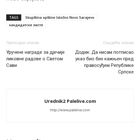
Анонимно2811968
8/7/2026
12:35
Nema bolesti kao sto je
mrznja.Nema
dara kao sto je
TAGS
Skupština opštine Istočno Novo Sarajevo
zdravlje.Niti
bogastva kao st je mir i Boziji blagosov!
кандидатске листе
Анонимно2022778
јуче
8:01
Претходни чланак
Сљедећи чланак
https://bebarijum.rs/
Уручене награде за д‌јечије
Додик: Да нисам потписао
ликовне радове о Светом
указ био бих кажњен пред
Анонимно2817461
јуче
8:37
Сави
правосуђем Републике
U SAD poslje zatvaranja biracki mesta,za 5 minuta znaju
Српске
ko je pobjedio... u Japanu za 2 minuta,kod nas mjesec
dana pre izbora zna se ko ce pobediti!!
Анонимно2553747
јуче
9:55
Urednik2 Palelive.com
Jel moguće da toliko zaostaju za nama..
http://www.palelive.com
Анонимно2818605
јуче
11:15
Prema posljednjem zvaničnom popisu stanovništva, u
Bosni i Hercegovini ima 89.794 nepismenih osoba, što
čini 2,82% ukupnog stanovništva starijeg od 10 godina