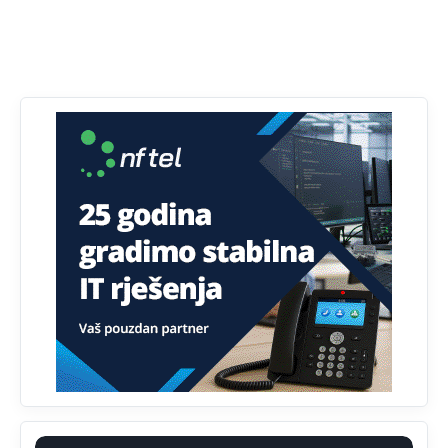
tablet
Анонимно2818605
јуче
11:34
Najveći dio populacije starije od 65 godina uopšte ne
koristi internet, niti ima pristup računarima
Анонимно2818605
јуче
11:45
Uvođenje pravila da se umjesto dosadašnjeg znaka "X"
(krstića) kružić ispred kandidata mora u potpunosti
obojiti (popuniti) uvedeno je isključivo zbog tehničkih
zahtjeva optičkih skenera.
Анонимно2818605
јуче
11:45
Ovo pravilo jeste unijelo opravdan strah, posebno kada
su u pitanju starije osobe, osobe sa slabijim vidom ili
drhtavom rukom
Анонимно2819033
јуче
12:24
Yes,nekada je bila corava kutija za IZBORE a danas su
coravi biraci.