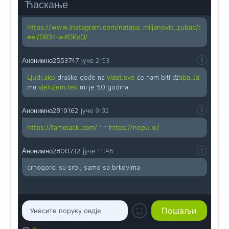
Ћаскање
Анонимно2819162
јуче
12:35
https://www.instagram.com/natasa_miljanovic_zubac/r
eel/DR31-w4DKxQ/
Анонимно2553747
јуче
2:53
Ljudi.ako
draško dođe na
vlast.sve
će nam biti đž
aba.Ja
mu
vjerujem.tek
mi je 50 godina.
Анонимно2819162
јуче
9:32
https://famelack.com/
:::
https://nepu.io/
Анонимно2800732
јуче
11:46
crnogorci su srbi, samo sa brkovima