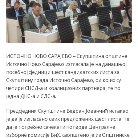
Анонимно2808216
8/6/2026
1:42
Akò se prevede...manji umro nego sto se rodio.
Анонимно2806721
8/6/2026
2:27
Kuniocu ide q u guz...
ИСТОЧНО НОВО САРАЈЕВО – Скупштина општине
Анонимно2808843
8/6/2026
6:20
Источно Ново Сарајево изгласала је на данашњој
reconquista
посебној сједници шест кандидатских листа за
Скупштину града Источно Сарајево, од којих су
Анонимно2810587
8/7/2026
11:11
четири СНСД-а и коалиционих партнера, те по
Evo dasak vijetra s Romanije,neko iz publike povika,ma
једна ДНС-а и СДС-а.
pusti ih ciganija...pocetkom ovog vjeka,neko rece za
Radovana i Ratka kaki su oni srbi...i poce dalje da
besjedi znam ja dobro sta je bilo u Ag-ci...
Предсједник Скупштине Ведран Јованчић истакао
је да је изгласано свих предложених шест листа, те
Анонимно2810587
8/7/2026
11:13
да је потребно сачекати потврде Централне
Proguglajte
изборне комисије БиХ, саопштено је из Општинске