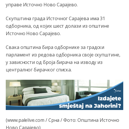
управе Источно Ново Сарајево.
Анонимно2810587
8/7/2026
11:21
O kako su cudni lvi ljudi,uzeli bi sve da mogu...a ja srce
Скупштина града Источног Сарајева има 31
svima fajem,radujem se tudjoj sreci.I ko ima i ko nema
na iso ce mjesto leci!
одборника, од којих шест долази из општине
Источно Ново Сарајево.
Анонимно2810587
8/7/2026
11:24
Nije u svijetu problem,nahraniti siromasnd,kako nahraniti
Свака општина бира одборнике за градски
bogate!?
парламент из редова одборника своје скупштине,
у зависности од броја бирача на изводу из
Анонимно2810587
8/7/2026
11:26
централног бирачког списка.
Pozdrav,evo hvata me meze.
Анонимно2811968
8/7/2026
11:38
Sta bi rekao
prof.Momcil
o Gigovic?Tako je lepi moj!
Анонимно2811968
8/7/2026
12:34
Narod ne zeli da ih vode bogati i podobni,narod hoce
(www.palelive.com / Срна / Фото: Општина Источно
pametne i postene.
Ново Сарајево)