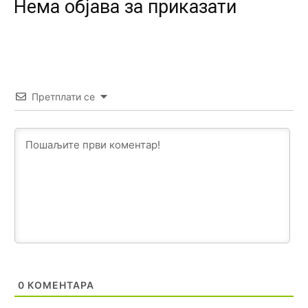
Нeма објава за приказати
Анонимно2818605
јуче
11:17
Sa ovim procentom, Bosna i Hercegovina ima najvišu
stopu nepismenosti u regionu.
Анонимно2818605
јуче
11:21
Претплати се
Najveći rizik sa nepismenim stanovništvom je "kupovina
glasova" i manipulacija kroz fiktivne pomoćnike (koji
zapravo glasaju po nalogu političkih partija, a ne po želji
birača).
Анонимно2818605
јуче
11:28
Prema zvaničnim podacima Agencije za statistiku BiH, u
Bosni i Hercegovini je 1.229.972 građana informatički
nepismeno, što čini 38,7% ukupnog stanovništva starijeg
od 10 godina
Анонимно2818605
јуче
11:30
Prema podacima o informaciono-komunikacionim
0
КОМЕНТАРА
tehnologijama, čak 33,4% domaćinstava u BiH uopšte
nema pristup računaru bilo koje vrste (desktop, laptop ili